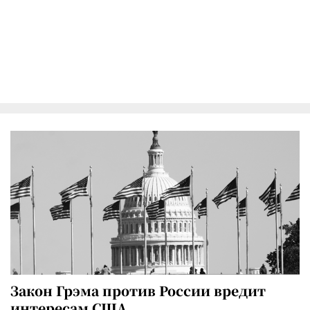
Закон Грэма против России вредит
интересам США