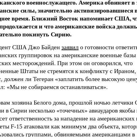
канского военнослужащего. Америка обвиняет в 
анские силы, значительно активизировавшиеся 
днее время. Ближний Восток напоминает США, чт
продолжается и что американские войска должн
ательно покинуть Сирию.
дент США Джо Байден
заявил
о готовности ответит
анских группировок на американские военные базы
ских месторождений. При этом он оговорился, что
ненные Штаты не стремятся к конфликту с Ираном, 
, должен ли Тегеран «заплатить более высокую цен
л: «Мы не собираемся останавливаться».
овам хозяина Белого дома, прошлой ночью летчик
и в Сирии несколько «точечных» авиаударов якобы 
сет ответственность за нападение на американских
еты F-15 атаковали как минимум два объекта, кото
ьзовались группами, обвиняемыми американцами в