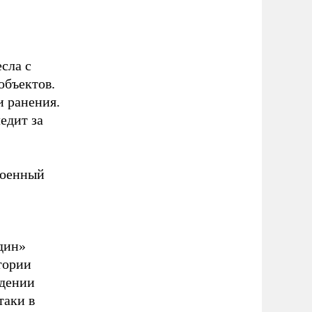
сла с
объектов.
и ранения.
едит за
военный
дин»
тории
ждении
таки в