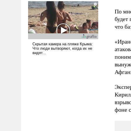
нужно отвечать.
По мн
будет 
что б
«Иран
атаков
понима
вынужд
Афгани
Экспе
Кирилл
взрыв
фоне 