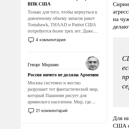
ВПК США
Сирии
агрес
Только для того, чтобы вернуться к
довоенному объему запасов ракет
на чуж
Tomahawk, THAAD и Patriot США
делаю
потребуется более трех лет. Даже
небольшая война с Ираном
4 комментария
опустошила американские
арсеналы. Сложившаяся ситуация
означает многолетний период
СШ
уязвимости США, например, перед
Геворг Мирзаян
ес
Китаем.
Россия ничего не должна Армении
пр
Москва системно и жестко
се
разрушает тот фантастический мир,
который Пашинян рисует для
армянского населения. Мир, где
политические прожекты будут
21 комментарий
безусловно оплачиваться за счет
Для н
российских налогоплательщиков и
США сн
где Еревану за свои поступки не