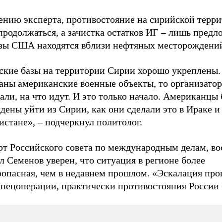
ению эксперта, противостояние на сирийской терр
продолжаться, а зачистка остатков ИГ – лишь предло
азы США находятся вблизи нефтяных месторождени
ские базы на территории Сирии хорошо укреплены.
аны американские военные объекты, то организатор
ли, на что идут. И это только начало. Американцы 
ены уйти из Сирии, как они сделали это в Ираке и
стане», – подчеркнул политолог.
рт Российского совета по международным делам, во
 Семенов уверен, что ситуация в регионе более
оопасная, чем в недавнем прошлом. «Эскалация про
спецоперации, практически противостояния России 