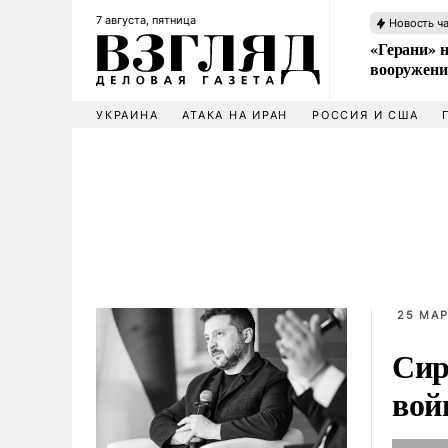
7 августа, пятница
Новость ч
«Герани» н
вооружени
УКРАИНА
АТАКА НА ИРАН
РОССИЯ И США
25 МАР
Сир
вой