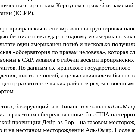
дничестве с иранским Корпусом стражей исламской
юции (КСИР).
ерг проиранская военизированная группировка нане
ью беспилотника удар по одному из американских 
льтате один американец погиб и несколько получил
кая «обсерватория по правам человека», которая сл
войны в САР, заявила о гибели восьми проиранских
тантов. По данным же иранского государственного
дения, никто не погиб, а целью авианалета был не 
а центр развития сельских районов рядом с военным
ортом.
 того, базирующийся в Ливане телеканал «Аль-Мая
ил о
ракетном обстреле военных баз
США на терри
ской провинции Дейр-эз-Зор – на газовом месторо
о и на нефтяном месторождении Аль-Омар. После а