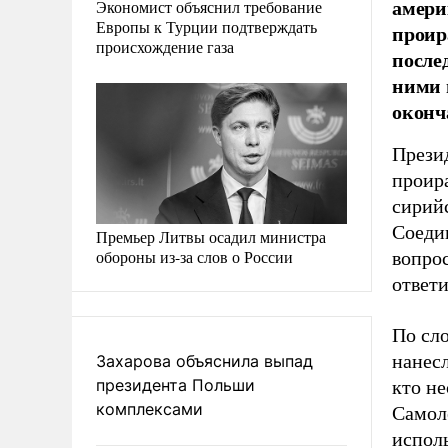
амери
Экономист объяснил требование
Европы к Турции подтверждать
проир
происхождение газа
после
ними 
оконч
Прези
проир
сирий
Соеди
Премьер Литвы осадил министра
обороны из-за слов о России
вопрос
ответи
По сл
нанесл
Захарова объяснила выпад
президента Польши
кто не
комплексами
Самол
испол