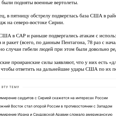
х были подняты военные вертолеты.
ц, в пятницу обстрелу подверглась база США в рай
дж на северо-востоке Сирии.
США в САР и раньше подвергались атакам с исполь
 и ракет (всего, по данным Пентагона, 78 раз с нач
 но случаи гибели людей при этом были довольно ре
кие проиранские силы заявляют, что у них есть «д
, чтобы ответить на дальнейшие удары США по их п
 ЭТУ ТЕМУ
имирение саудитов с Сирией скажется на интересах России
жний Восток стал опорой России в противостоянии с Западом
имирение Ирана и Саудовской Аравии сломало американскую