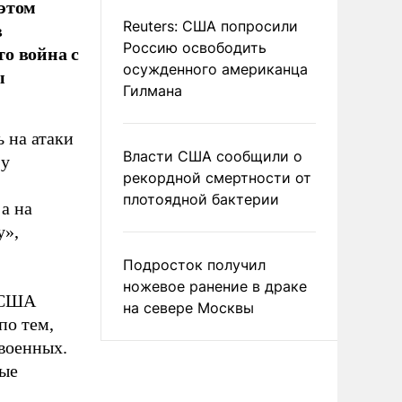
этом
в
Reuters: США попросили
Россию освободить
о война с
осужденного американца
ы
Гилмана
ь на атаки
Власти США сообщили о
 у
рекордной смертности от
плотоядной бактерии
а на
у»,
Подросток получил
ножевое ранение в драке
и США
на севере Москвы
по тем,
 военных.
рые