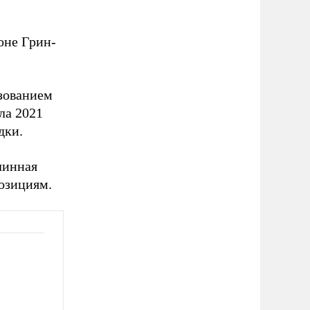
оне Грин-
зованием
ала 2021
дки.
линная
озициям.