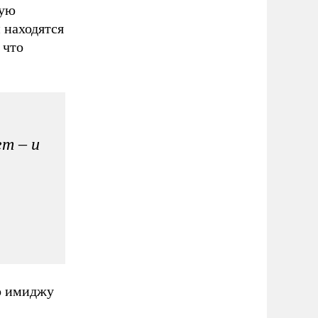
кую
 находятся
 что
т – и
о имиджу