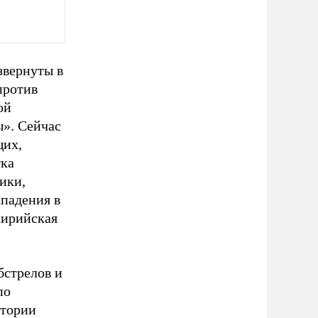
звернуты в
против
ой
». Сейчас
щих,
тка
ики,
падения в
сирийская
бстрелов и
по
итории