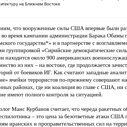
хитектуру на Ближнем Востоке
ним, что вооруженные силы США впервые были ра
 во время кампании администрации Барака Обамы 
ского государства*» и в партнерстве с возглавляем
ми группировкой «Сирийские демократические силы
ии находится около 900 американских военнослужа
нство из них – на востоке, где продолжается зачис
орий от боевиков ИГ. Как считают западные аналит
ие» ячейки террористов по-прежнему совершают на
ных районах, где ни коалиция во главе с США, ни 
не имеют полного контроля за ситуацией.
лог Маис Курбанов считает, что череда ракетных о
еспилотника – это цена за безответные атаки США 
иям иранских и проправительственных сил на терр