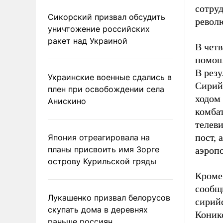
сотру
Сикорский призвал обсудить
револ
уничтожение российских
ракет над Украиной
В четв
помощ
В резу
Украинские военные сдались в
Сирийс
плен при освобождении села
ходом 
Анискино
комба
телеви
пост, 
Япония отреагировала на
планы присвоить имя Зорге
аэроп
острову Курильской гряды
Кроме
сообщ
Лукашенко призвал белорусов
сирий
скупать дома в деревнях
Коник
раньше россиян