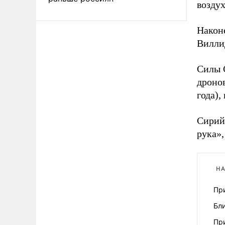
возду
Наконе
Вилли
Силы 
дронов
года),
Сирийс
рука»
НА
Пр
Бли
Пр