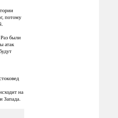
итории
г, потому
й.
 Раз были
ы атак
будут
стоковед
исходит на
и Запада.