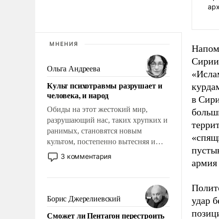
ар
МНЕНИЯ
Напом
Сирии
Ольга Андреева
«Ислам
Культ психотравмы разрушает и
курда
человека, и народ
в Сир
Обиды на этот жестокий мир,
больши
разрушающий нас, таких хрупких и
террит
ранимых, становятся новым
«спящ
культом, постепенно вытесняя и
пустын
отменяя традиционное требование к
3 комментария
армия 
человеку – быть мужественным и
твердым под ударами судьбы, брать
на себя ответственность, помогать
Полито
слабым, идти вперед и
Борис Джерелиевский
удар б
адаптироваться.
позиц
Сможет ли Пентагон перестроить