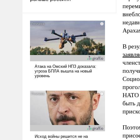
переми
внебло
недав
Араха
В рез
заявля
членст
получи
Социо
прогол
НАТО в
быть д
приско
Поэто
присо