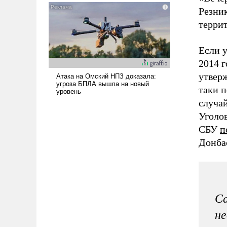
нужно отвечать.
Резник
терри
Если 
2014 г
утверж
таки п
случай
Уголов
СБУ
п
Донба
Са
не