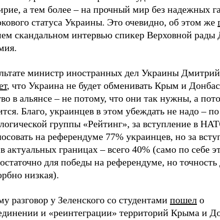
рие, а тем более – на прочный мир без надежных г
кового статуса Украины. Это очевидно, об этом же
нем скандальном интервью спикер Верховной рады 
мия.
ультате министр иностранных дел Украины Дмитрий
ет
, что Украина не будет обменивать Крым и Донбас
во в альянсе – не потому, что они так нужны, а пото
тся. Благо, украинцев в этом убеждать не надо – п
логической группы «Рейтинг», за вступление в НАТ
осовать на референдуме 77% украинцев, но за всту
 актуальных границах – всего 40% (само по себе э
остаточно для победы на референдуме, но точность
рбно низкая).
му разговор у Зеленского со студентами
пошел
о
единении и «реинтеграции» территорий Крыма и До