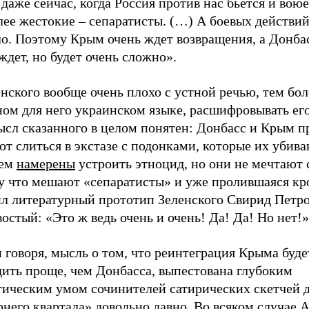
даже сейчас, когда Россия против нас бьется и воюе
лее жестокие – сепаратисты. (…) А боевых действи
ло. Поэтому Крым очень ждет возвращения, а Донба
ждет, но будет очень сложно».
нского вообще очень плохо с устной речью, тем бол
ом для него украинском языке, расшифровывать его
ысл сказанного в целом понятен: Донбасс и Крым п
т слиться в экстазе с подонками, которые их убиваю
щем
намерены
устроить этноцид, но они не мечтают 
у что мешают «сепаратисты» и уже пролившаяся кро
ил литературный прототип Зеленского Свирид Петр
остый: «Это ж ведь очень и очень! Да! Да! Но нет!»
 говоря, мысль о том, что реинтеграция Крыма буде
дить проще, чем Донбасса, выпестована глубоким
тическим умом сочинителей сатирических скетчей 
него квартала» довольно давно. Во всяком случае 