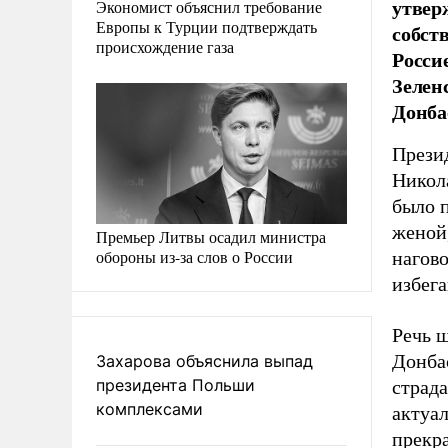
утверж
Экономист объяснил требование
Европы к Турции подтверждать
собст
происхождение газа
Росси
Зелен
Донба
Прези
Никола
было п
женой
Премьер Литвы осадил министра
обороны из-за слов о России
нагово
избега
Речь ш
Донбас
Захарова объяснила выпад
президента Польши
страда
комплексами
актуал
прекр