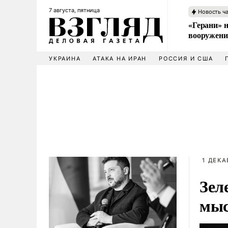
7 августа, пятница
Новость ч
«Герани» н
вооружени
УКРАИНА
АТАКА НА ИРАН
РОССИЯ И США
1 ДЕКА
Зел
мыс