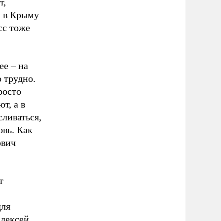
т,
й в Крыму
сс тоже
ее – на
 трудно.
росто
т, а в
сливаться,
вь. Как
ович
т
для
Алексей