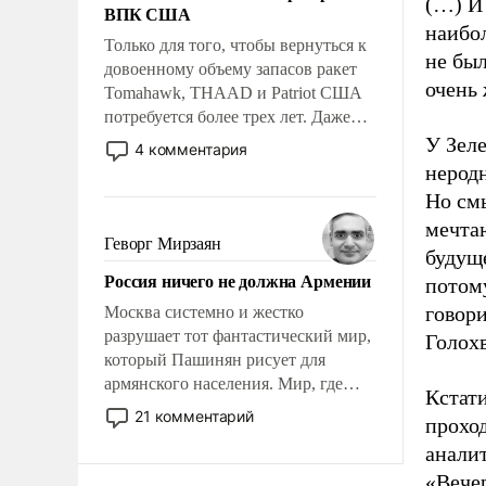
(…) И 
ВПК США
наибо
Только для того, чтобы вернуться к
не бы
довоенному объему запасов ракет
очень 
Tomahawk, THAAD и Patriot США
потребуется более трех лет. Даже
небольшая война с Ираном
У Зеле
4 комментария
опустошила американские
неродн
арсеналы. Сложившаяся ситуация
Но см
означает многолетний период
мечтаю
уязвимости США, например, перед
Геворг Мирзаян
буду
Китаем.
Россия ничего не должна Армении
потом
говор
Москва системно и жестко
разрушает тот фантастический мир,
Голохв
который Пашинян рисует для
армянского населения. Мир, где
Кстати
политические прожекты будут
21 комментарий
прохо
безусловно оплачиваться за счет
анали
российских налогоплательщиков и
где Еревану за свои поступки не
«Вечер