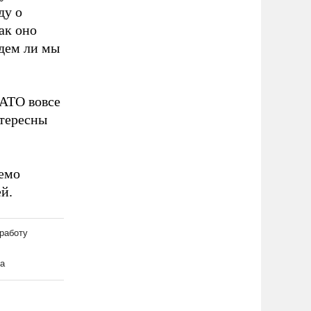
ду о
ак оно
удем ли мы
НАТО вовсе
нтересны
емо
й.