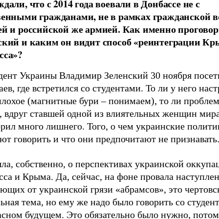
дали, что с 2014 года воевали в Донбассе не с
венными гражданами, не в рамках гражданской в
ей и российской же армией. Как именно прогово
ский и каким он видит способ «реинтеграции Кр
сса»?
дент Украины Владимир Зеленский 30 ноября посет
ев, где встретился со студентами. То ли у него нас
лохое (магнитные бури – понимаем), то ли проблем
, вдруг ставшей одной из влиятельных женщин мира
рил много лишнего. Того, о чем украинские полити
ют говорить и что они предпочитают не признавать
ла, собственно, о перспективах украинской оккупа
са и Крыма. Да, сейчас, на фоне провала наступле
ющих от украинской грязи «абрамсов», это чертовс
ьная тема, но ему же надо было говорить со студен
асном будущем. Это обязательно было нужно, потом