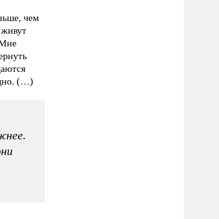
ньше, чем
 живут
 Мне
вернуть
щаются
дно. (…)
жнее.
они