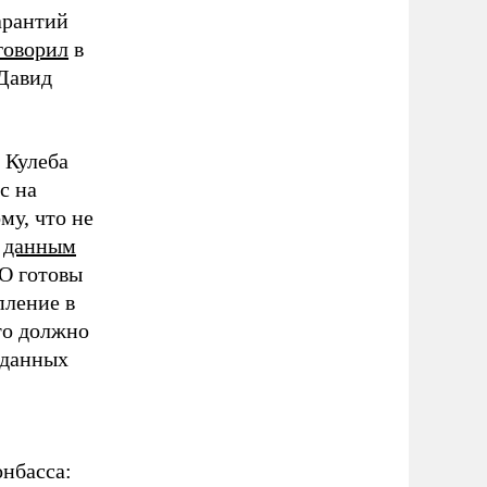
арантий
говорил
в
Давид
 Кулеба
с на
му, что не
о
данным
О готовы
пление в
то должно
 данных
нбасса: