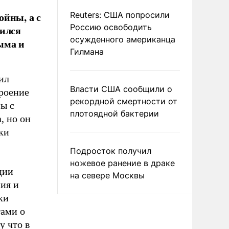
ойны, а с
Reuters: США попросили
Россию освободить
рился
осужденного американца
ыма и
Гилмана
ил
Власти США сообщили о
троение
рекордной смертности от
ы с
плотоядной бактерии
, но он
ки
.
Подросток получил
ножевое ранение в драке
ции
на севере Москвы
ния и
ки
тами о
у что в