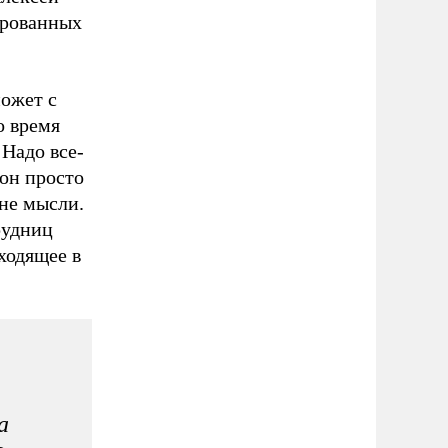
ированных
может с
о время
 Надо все-
 он просто
не мысли.
рудниц
ходящее в
а