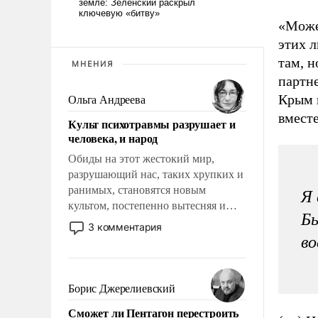
«Може
этих л
там, н
МНЕНИЯ
партне
Крым 
Ольга Андреева
вместе
Культ психотравмы разрушает и
человека, и народ
Обиды на этот жестокий мир,
разрушающий нас, таких хрупких и
ранимых, становятся новым
Я 
культом, постепенно вытесняя и
Бы
отменяя традиционное требование к
3 комментария
человеку – быть мужественным и
во
твердым под ударами судьбы, брать
на себя ответственность, помогать
слабым, идти вперед и
Борис Джерелиевский
адаптироваться.
Сможет ли Пентагон перестроить