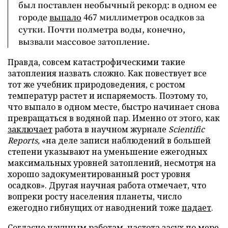
был поставлен необычный рекорд: в одном ее
городе
выпало
467 миллиметров осадков за
сутки. Почти полметра воды, конечно,
вызвали массовое затопление.
Правда, совсем катастрофическими такие
затопления назвать сложно. Как повествует все
тот же учебник природоведения, с ростом
температур растет и испаряемость. Поэтому то,
что выпало в одном месте, быстро начинает снова
превращаться в водяной пар. Именно от этого, как
заключает
работа в научном журнале
Scientific
Reports,
«на деле записи наблюдений в большей
степени указывают на уменьшение ежегодных
максимальных уровней затоплений, несмотря на
хорошо задокументированный рост уровня
осадков». Другая научная работа отмечает, что
вопреки росту населения планеты, число
ежегодно гибнущих от наводнений тоже
падает
.
Согласно научным работам, частота засух по мере