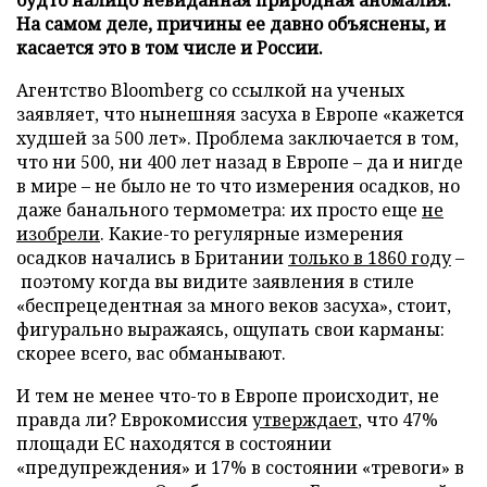
На самом деле, причины ее давно объяснены, и
касается это в том числе и России.
Агентство Bloomberg со ссылкой на ученых
заявляет, что нынешняя засуха в Европе «кажется
худшей за 500 лет». Проблема заключается в том,
что ни 500, ни 400 лет назад в Европе – да и нигде
в мире – не было не то что измерения осадков, но
даже банального термометра: их просто еще
не
изобрели
. Какие-то регулярные измерения
осадков начались в Британии
только в 1860 году
–
поэтому когда вы видите заявления в стиле
«беспрецедентная за много веков засуха», стоит,
фигурально выражаясь, ощупать свои карманы:
скорее всего, вас обманывают.
И тем не менее что-то в Европе происходит, не
правда ли? Еврокомиссия
утверждает
, что 47%
площади ЕС находятся в состоянии
«предупреждения» и 17% в состоянии «тревоги» в