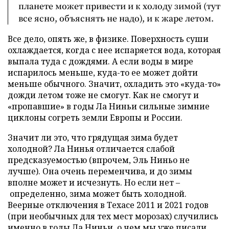
планете может привести и к холоду зимой (тут
все ясно, объяснять не надо), и к жаре летом.
Все дело, опять же, в физике. Поверхность суши
охлаждается, когда с нее испаряется вода, которая
выпала туда с дождями. А если воды в мире
испарилось меньше, куда-то ее может дойти
меньше обычного. Значит, охладить это «куда-то»
дожди летом тоже не смогут. Как не смогут и
«пропавшие» в годы Ла Ниньи сильные зимние
циклоны согреть земли Европы и России.
Значит ли это, что грядущая зима будет
холодной? Ла Нинья отличается слабой
предсказуемостью (впрочем, Эль Ниньо не
лучше). Она очень переменчива, и до зимы
вполне может и исчезнуть. Но если нет –
определенно, зима может быть холодной.
Веерные отключения в Техасе 2011 и 2021 годов
(при необычных для тех мест морозах) случились
именно в годы Ла Ниньи, о чем мы
уже писали
.