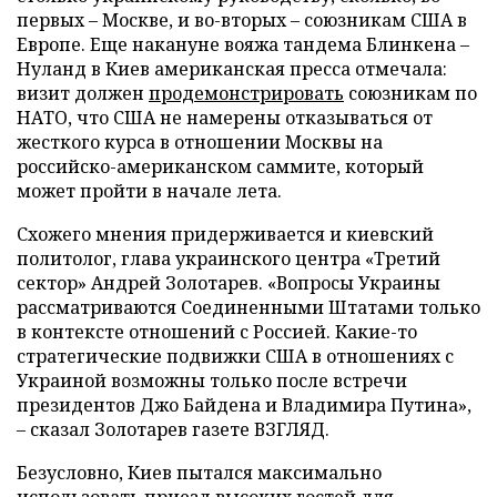
первых – Москве, и во-вторых – союзникам США в
Европе. Еще накануне вояжа тандема Блинкена –
Нуланд в Киев американская пресса отмечала:
визит должен
продемонстрировать
союзникам по
НАТО, что США не намерены отказываться от
жесткого курса в отношении Москвы на
российско-американском саммите, который
может пройти в начале лета.
Схожего мнения придерживается и киевский
политолог, глава украинского центра «Третий
сектор» Андрей Золотарев. «Вопросы Украины
рассматриваются Соединенными Штатами только
в контексте отношений с Россией. Какие-то
стратегические подвижки США в отношениях с
Украиной возможны только после встречи
президентов Джо Байдена и Владимира Путина»,
– сказал Золотарев газете ВЗГЛЯД.
Безусловно, Киев пытался максимально
использовать приезд высоких гостей для