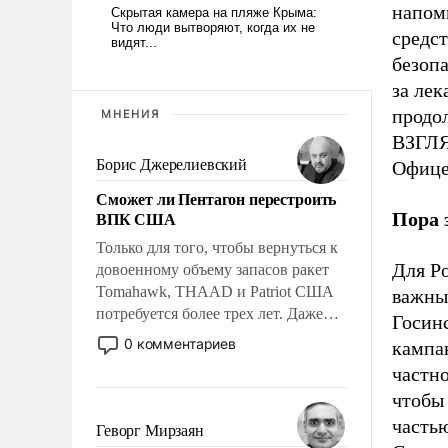
напомн
средс
безоп
за ле
продо
МНЕНИЯ
ВЗГЛЯ
Борис Джерелиевский
Офице
Сможет ли Пентагон перестроить
ВПК США
Пора 
Только для того, чтобы вернуться к
Для Р
довоенному объему запасов ракет
Tomahawk, THAAD и Patriot США
важны
потребуется более трех лет. Даже
Госин
небольшая война с Ираном
0 комментариев
кампа
опустошила американские
частно
арсеналы. Сложившаяся ситуация
чтобы
означает многолетний период
часть
уязвимости США, например, перед
Геворг Мирзаян
Китаем.