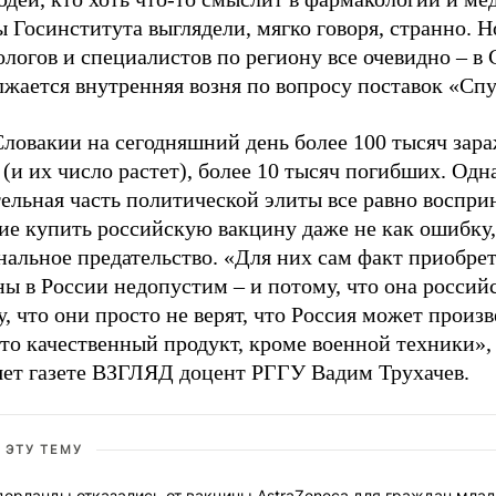
 Госинститута выглядели, мягко говоря, странно. Н
логов и специалистов по региону все очевидно – в
лжается внутренняя возня по вопросу поставок «Сп
Словакии на сегодняшний день более 100 тысяч зар
(и их число растет), более 10 тысяч погибших. Одн
ельная часть политической элиты все равно воспри
ие купить российскую вакцину даже не как ошибку,
нальное предательство. «Для них сам факт приобре
ы в России недопустим – и потому, что она российс
, что они просто не верят, что Россия может произв
то качественный продукт, кроме военной техники»,
яет газете ВЗГЛЯД доцент РГГУ Вадим Трухачев.
 ЭТУ ТЕМУ
дерланды отказались от вакцины AstraZeneca для граждан мла