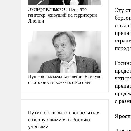
Эксперт Климов: США – это
Эту с
гангстер, живущий на территории
борзоп
Японии
ссылал
препар
стране
перед 
Госинс
предс
Пушков высмеял заявление Вайкуле
четыре
о готовности воевать с Россией
препар
продем
с раз
Путин согласился встретиться
Ярост
с вернувшимися в Россию
учеными
Для лю