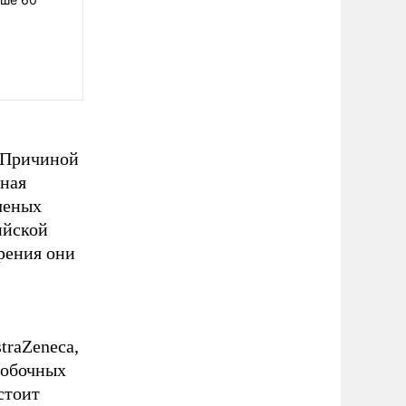
 Причиной
ьная
ченых
ийской
брения они
traZeneca,
побочных
стоит