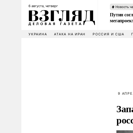
6 августа, четверг
Новость ч
Путин сог
мегапроек
УКРАИНА
АТАКА НА ИРАН
РОССИЯ И США
9 АПРЕ
Зап
рос