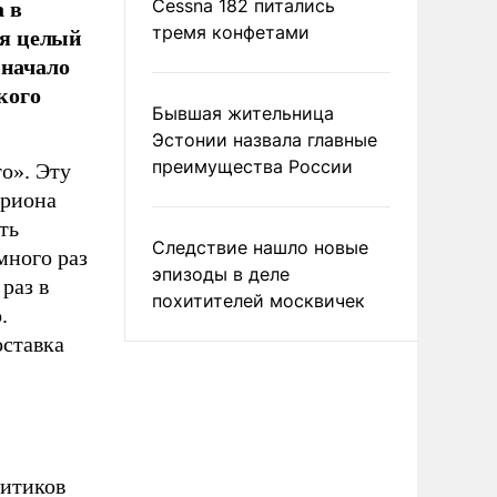
а в
Cessna 182 питались
ся целый
тремя конфетами
 начало
кого
Бывшая жительница
Эстонии назвала главные
преимущества России
о». Эту
ириона
ть
Следствие нашло новые
много раз
эпизоды в деле
раз в
похитителей москвичек
.
оставка
литиков