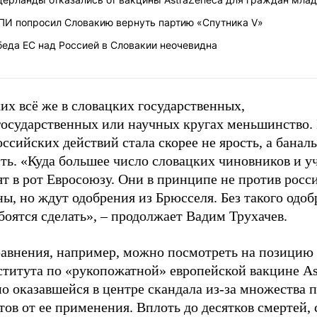
ПИ попросил Словакию вернуть партию «Спутника V»
беда ЕС над Россией в Словакии неочевидна
их всё же в словацких государственных,
государственных или научных кругах меньшинство.
ссийских действий стала скорее не ярость, а банал
ть. «Куда большее число словацких чиновников и у
т в рот Евросоюзу. Они в принципе не против росс
ы, но ждут одобрения из Брюсселя. Без такого одо
боятся сделать», – продолжает Вадим Трухачев.
равнения, например, можно посмотреть на позицию
ститута по «рукопожатной» европейской вакцине As
о оказавшейся в центре скандала из-за множества 
ов от ее применения. Вплоть до десятков смертей, 