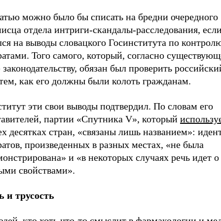
татью можно было бы списать на бредни очередного
исца отдела интриги-скандалы-расследования, если
ся на выводы словацкого Госинститута по контролю
атами. Того самого, который, согласно существующ
 законодательству, обязан был проверить российски
тем, как его должны были колоть гражданам.
титут эти свои выводы подтвердил. По словам его
тавителей, партии «Спутника V», который
использу
х десятках стран, «связаны лишь названием»: иден
атов, произведенных в разных местах, «не была
онстрирована» и «в некоторых случаях речь идет о
ными свойствами».
ь и трусость
дей, кто хоть что-то смыслит в фармакологии и ме