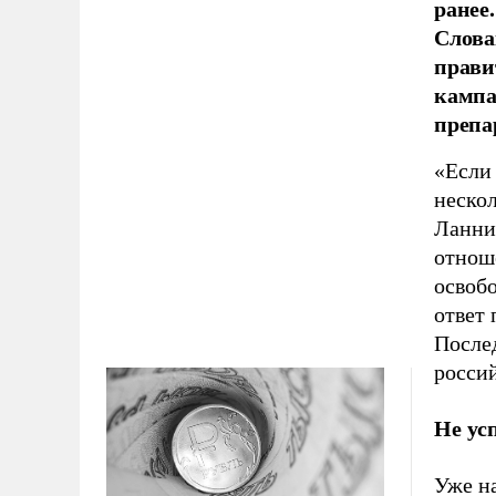
ранее.
Слова
прави
кампа
препа
«Если 
неско
Ланнис
отноше
освобо
ответ 
После
росси
Не ус
Уже н