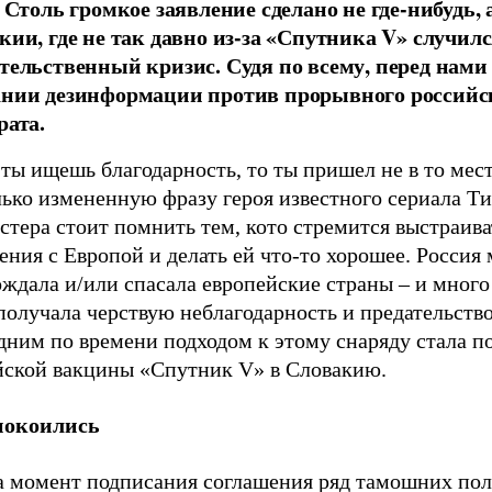
 Столь громкое заявление сделано не где-нибудь, 
кии, где не так давно из-за «Спутника V» случил
тельственный кризис. Судя по всему, перед нами
нии дезинформации против прорывного российс
рата.
ты ищешь благодарность, то ты пришел не в то мест
лько измененную фразу героя известного сериала Т
тера стоит помнить тем, кото стремится выстраива
ния с Европой и делать ей что-то хорошее. Россия 
ждала и/или спасала европейские страны – и много 
получала черствую неблагодарность и предательство
дним по времени подходом к этому снаряду стала п
йской вакцины «Спутник V» в Словакию.
покоились
а момент подписания соглашения ряд тамошних по