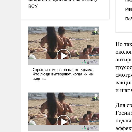
ВСУ
РФ
По
Но так
около
антиро
трусос
смотря
вакцин
и шаг 
Для с
Госин
недавн
эффект