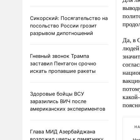
выводы
полито
Сикорский: Посягательство на
продо
посольство России грозит
разрывом дипотношений
Да, в 
людей 
значит
Гневный звонок Трампа
заставил Пентагон срочно
соглас
искать пропавшие ракеты
нацио
вакцин
потому
Здоровые бойцы ВСУ
какой-
заразились ВИЧ после
поясн
американских экспериментов
НА
Глава МИД Азербайджана
возложил цветы к памятнику
Ни