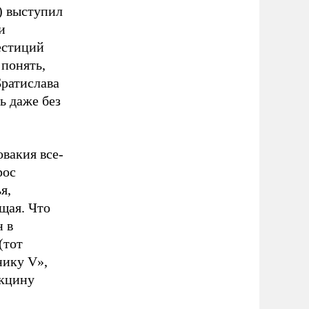
) выступил
и
естиций
 понять,
Братислава
ь даже без
овакия все-
рос
я,
щая. Что
н в
(тот
нику V»,
акцину