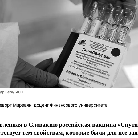
ндр Река/ТАСС
еворг Мирзаян, доцент Финансового университета
вленная в Словакию российская вакцина «Спутн
етствует тем свойствам, которые были для нее за