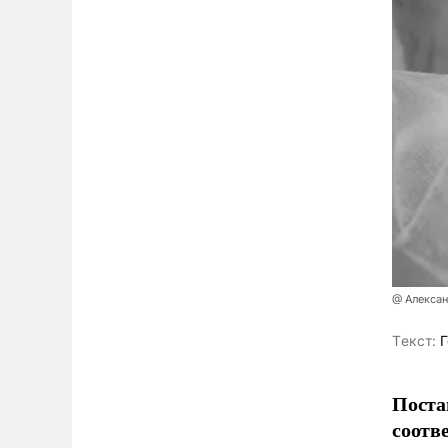
@ Алекса
Tекст:
Г
Поста
соотв