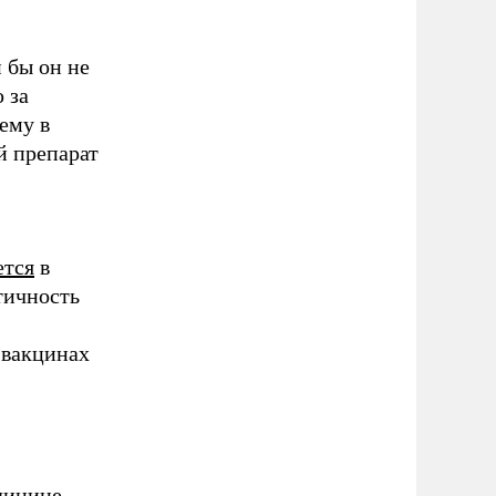
 бы он не
 за
ему в
й препарат
ется
в
тичность
 вакцинах
дицине,