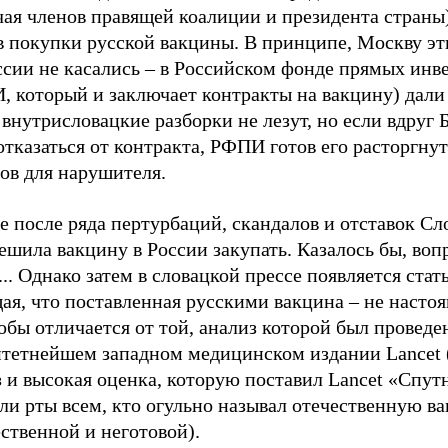
чая членов правящей коалиции и президента страны
в покупки русской вакцины. В принципе, Москву эт
ссии не касались – в Российском фонде прямых инв
, который и заключает контракты на вакцину) дали
 внутрисловацкие разборки не лезут, но если вдруг 
отказаться от контракта, РФПИ готов его расторгнут
ов для нарушителя.
е после ряда пертурбаций, скандалов и отставок Сл
ешила вакцину в России закупать. Казалось бы, воп
.. Однако затем в словацкой прессе появляется стать
ая, что поставленная русскими вакцина – не настоя
обы отличается от той, анализ которой был проведе
итетнейшем западном медицинском издании Lancet 
 и высокая оценка, которую поставил Lancet «Спут
ли рты всем, кто огульно называл отечественную в
ственной и неготовой).