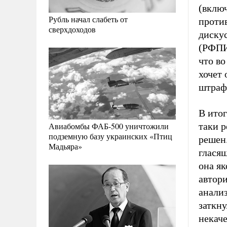
(вклю
Рубль начал слабеть от
проти
сверхдоходов
диску
(РФПИ
что во
хочет 
штраф
В итог
Авиабомбы ФАБ-500 уничтожили
таки р
подземную базу украинских «Птиц
решен.
Мадьяра»
гласящ
она як
автор
анализ
заткну
некаче