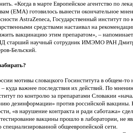
ить. «Когда в марте Европейское агентство по лек
твам (EMA) готовилось вынести окончательное мнен
асности AstraZeneca, Государственный институт по
карственными средствами настаивал на рекомендаци
лжить вакцинацию этим препаратом», – напоминает
Д старший научный сотрудник ИМЭМО РАН Дмит
ров-Бельский.
забирать?
оссии мотивы словацкого Госинститута в общем-то 
 – куда важнее последствия их действий. По мнен
ститут по контролю за препаратами Словакии «нача
нию дезинформации» против российской вакцины. 
сти, «в нарушение контракта и ради саботажа» сдел
 тестирование вакцины прошло в лаборатории, не 
ю специализированной общеевропейской сети.