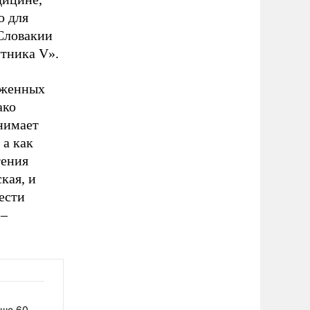
о для
 Словакии
утника V».
аженных
ако
нимает
 а как
тения
кая, и
ести
 –
дше 60