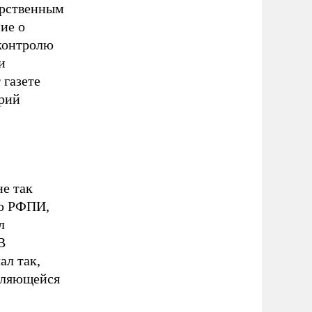
арственным
ие о
 контролю
и
 газете
рий
не так
ию РФПИ,
л
В
ал так,
являющейся