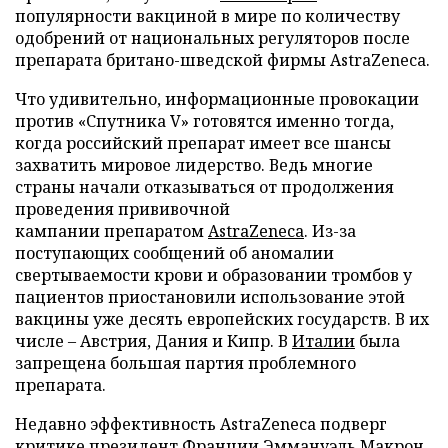
популярности вакциной в мире по количеству
одобрений от национальных регуляторов после
препарата британо-шведской фирмы AstraZeneca.
Что удивительно, информационные провокации
против «Спутника V» готовятся именно тогда,
когда российский препарат имеет все шансы
захватить мировое лидерство. Ведь многие
страны начали отказываться от продолжения
проведения прививочной
кампании препаратом
AstraZeneca
. Из-за
поступающих сообщений об аномалии
свертываемости крови и образовании тромбов у
пациентов приостановили использование этой
вакцины уже десять европейских государств. В их
числе – Австрия, Дания и Кипр. В
Италии
была
запрещена большая партия проблемного
препарата.
Недавно эффективность AstraZeneca подверг
критике президент Франции Эммануэль Макрон.