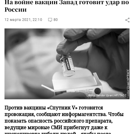
На войне вакцин Запад готовит удар по
России
12 марта 2021, 22:10
80
Фото: Sandor Ujvari/АР/ТАСС
Против вакцины «Спутник V» готовится
провокация, сообщают информагентства. Чтобы
показать опасность российского препарата,
ведущие мировые СМИ прибегнут даже к
инсценировке гибели людей – якобы после