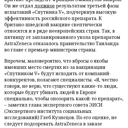
Он же отдал
должное
результатам третьей фазы
испытаний «Спутника V», подчеркнув высокую
эффективность российского препарата. К
британо-шведской вакцине скептически
относятся и в ряде неевропейских стран. Так, в
пятницу от запланированного укола препаратом
AstraZeneca отказалось правительство Таиланда
во главе с премьер-министром страны.
Впрочем, маловероятно, что вбросы о якобы
имевших место смертях из-за вакцинации
«Спутником V» будут исходить от компаний-
конкурентов, полагают специалисты. «Я, честно
говоря, не верю, что существуют какие-то люди,
которые будут убивать людей в Европе
специально, чтобы опозорить какой-то препарат»,
– заметил глава экспертного совета ЭИСИ
(Экспертного института социальных
исследований) Глеб Кузнецов. По его оценке, не
следует подозревать AstraZeneca в заказе