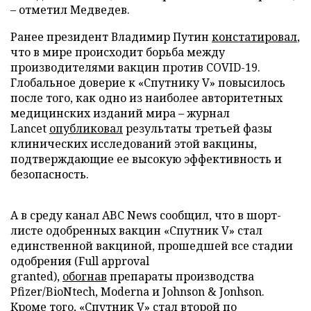
– отметил Медведев.
Ранее президент Владимир Путин
констатировал
,
что в мире происходит борьба между
производителями вакцин против COVID-19.
Глобальное доверие к «Спутнику V» повысилось
после того, как одно из наиболее авторитетных
медицинских изданий мира – журнал
Lancet
опубликовал
результаты третьей фазы
клинических исследований этой вакцины,
подтверждающие ее высокую эффективность и
безопасность.
А в среду канал ABC News сообщил, что в шорт-
листе одобренных вакцин «Спутник V» стал
единственной вакциной, прошедшей все стадии
одобрения (Full approval
granted),
обогнав
препараты производства
Pfizer/BioNtech, Moderna и Jоhnson & Jоnhson.
Кроме того, «Спутник V»
стал второй
по