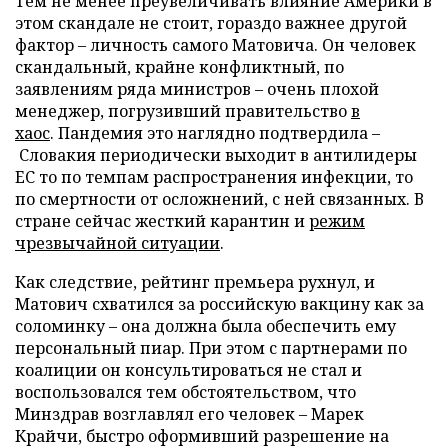
Тем не менее преувеличивать влияние Америки в
этом скандале не стоит, гораздо важнее другой
фактор – личность самого Матовича. Он человек
скандальный, крайне конфликтный, по
заявлениям ряда министров – очень плохой
менеджер, погрузивший правительство
в
хаос
. Пандемия это наглядно подтвердила –
Словакия периодически выходит в антилидеры
ЕС то по темпам распространения инфекции, то
по смертности от осложнений, с ней связанных. В
стране сейчас жесткий карантин и
режим
чрезвычайной ситуации
.
Как следствие, рейтинг премьера рухнул, и
Матович схватился за российскую вакцину как за
соломинку – она должна была обеспечить ему
персональный пиар. При этом с партнерами по
коалиции он консультироваться не стал и
воспользовался тем обстоятельством, что
Минздрав возглавлял его человек – Марек
Крайчи, быстро оформивший разрешение на