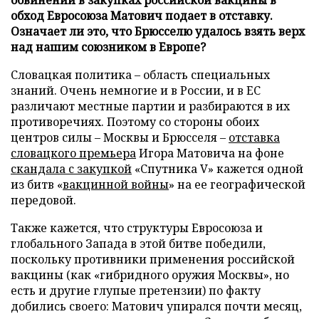
обход Евросоюза Матович подает в отставку.
Означает ли это, что Брюсселю удалось взять верх
над нашим союзником в Европе?
Словацкая политика – область специальных
знаний. Очень немногие и в России, и в ЕС
различают местные партии и разбираются в их
противоречиях. Поэтому со стороны обоих
центров силы – Москвы и Брюсселя –
отставка
словацкого премьера
Игора Матовича на фоне
скандала с закупкой
«Спутника V» кажется одной
из битв «
вакцинной войны
» на ее географической
передовой.
Также кажется, что структуры Евросоюза и
глобального Запада в этой битве победили,
поскольку противники применения российской
вакцины (как «гибридного оружия Москвы», но
есть и другие глупые претензии) по факту
добились своего: Матович упирался почти месяц,