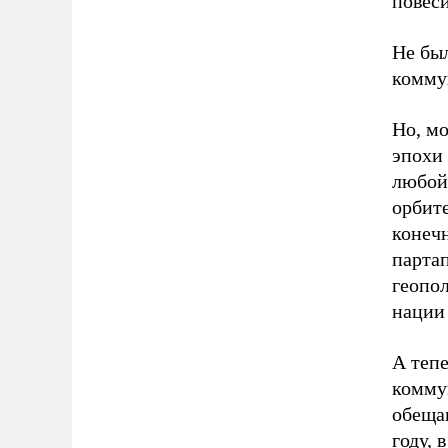
повеси
Не бы
комму
Но, м
эпохи
любой
орбит
конечн
партап
геопол
нации
А теп
комму
обеща
году, 