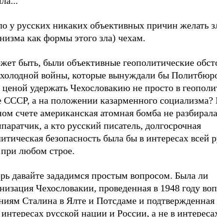
ла...
ло у русских никаких объективных причин желать з
низма как формы этого зла) чехам.
ожет быть, были объективные геополитические обст
 холодной войны, которые вынуждали бы Политбюро
 ценой удержать Чехословакию не просто в геополи
е СССР, а на положении казарменного социализма?
ом счете американская атомная бомба не разбирала
паратчик, а кто русский писатель, долгосрочная
итическая безопасность была бы в интересах всей 
 при любом строе.
ерь давайте зададимся простым вопросом. Была ли
низация Чехословакии, проведенная в 1948 году во
ниям Сталина в Ялте и Потсдаме и подтвержденная 
в интересах русской нации и России, а не в интереса