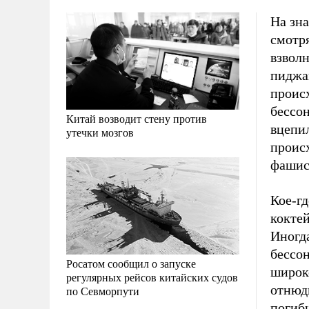
На зна
смотря
взволн
пиджа
проис
бессо
Китай возводит стену против
вцепи
утечки мозгов
происх
фашист
Кое-г
кокте
Иногд
бессо
Росатом сообщил о запуске
широк
регулярных рейсов китайских судов
отнюдь
по Севморпути
погибш