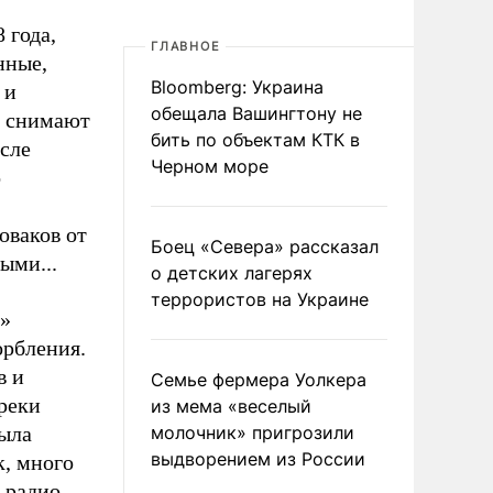
 года,
ГЛАВНОЕ
нные,
Bloomberg: Украина
 и
обещала Вашингтону не
и снимают
бить по объектам КТК в
сле
Черном море
о
оваков от
Боец «Севера» рассказал
ыми...
о детских лагерях
террористов на Украине
й»
орбления.
в и
Семье фермера Уолкера
реки
из мема «веселый
ыла
молочник» пригрозили
выдворением из России
к, много
 радио.