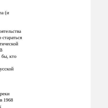
ла (и
оятельства
 стараться
тической
 В
 бы, кто
русской
преки
в 1968
х