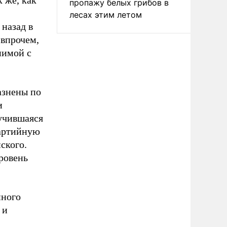
 же, как
пропажу белых грибов в
лесах этим летом
 назад в
 впрочем,
нимой с
азнены по
и
учившаяся
партийную
ского.
уровень
нного
 и