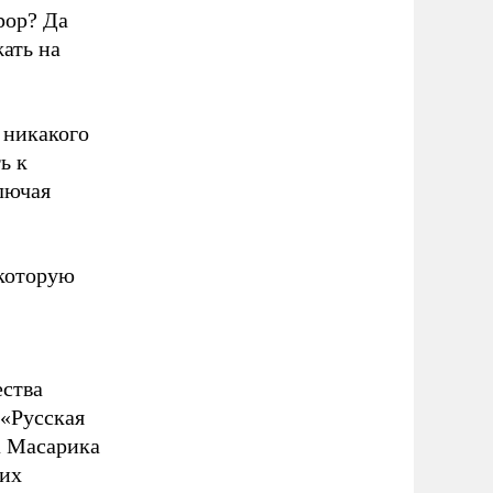
рор? Да
ать на
 никакого
ь к
лючая
 которую
ества
 «Русская
а Масарика
ких