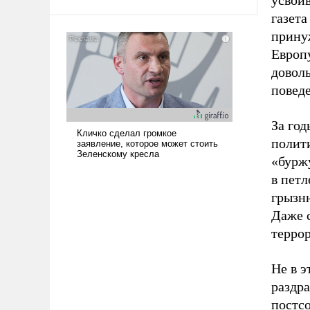
усвоив
газета
принуж
Европу
доволь
поведе
За го
полит
«бурж
в пет
грызн
Даже с
терро
Не в 
раздр
постсо