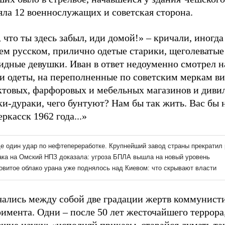
яла 12 военнослужащих и советская сторона.
 что ты здесь забыл, иди домой!» – кричали, иногда
ем русском, прилично одетые старики, щеголеваты
дные девушки. Иван в ответ недоуменно смотрел на
ни одеты, на переполненные по советским меркам в
ктовых, фарфоровых и мебельных магазинов и дивил
и-дураки, чего бунтуют? Нам бы так жить. Вас бы н
ркасск 1962 года...»
чались между собой две градации жертв коммунист
имента. Одни – после 50 лет жесточайшего террора