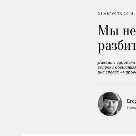
21 АВГУСТА 2018,
Мы не 
разби
Давайте зададимся
вопреки обещаниям
интересах «миров
Его
Публ