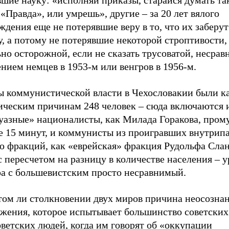
шие науку: «исполняй приказы, старайся думать так
 «Правда», или умрешь», другие – за 20 лет вялого
дения еще не потерявшие веру в то, что их заберут
, а потому не потерявшие некоторой строптивости,
но осторожной, если не сказать трусоватой, несрав
нием немцев в 1953-м или венгров в 1956-м.
ды коммунистической власти в Чехословакии были к
ическим причинам 248 человек – сюда включаются 
уазные» националисты, как Милада Горакова, пром
ле 15 минут, и коммунисты из проигравших внутри
ю фракций, как «еврейская» фракция Рудольфа Слан
 пересчетом на разницу в количестве населения – 
ра с большевистским просто несравнимый.
этом ли столкновении двух миров причина неосозна
ажения, которое испытывает большинство советских
ветских людей, когда им говорят об «оккупации