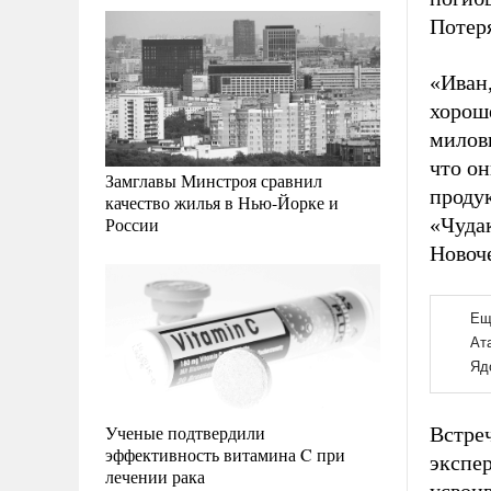
Потер
«Иван,
хорош
милови
что о
Замглавы Минстроя сравнил
проду
качество жилья в Нью-Йорке и
России
«Чудак
Новоче
Ученые подтвердили
Встре
эффективность витамина C при
экспер
лечении рака