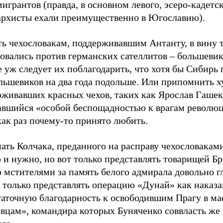
игрантов (правда, в основном левого, эсеро-кадетс
архисты ехали преимущественно в Югославию).
ь чехословакам, поддерживавшим Антанту, в вину т
овались против германских сателлитов – большевико
 уж следует их поблагодарить, что хотя бы Сибирь
льшевиков на два года подольше. Или припомнить х
рживавших красных чехов, таких как Ярослав Гашек
авшийся «особой беспощадностью к врагам революц
как раз почему-то принято любить.
ть Колчака, преданного на расправу чехословаками
 и нужно, но вот только представлять товарищей Б
 мстителями за память белого адмирала довольно г
 только представлять операцию «Дунай» как наказа
таточную благодарность к освободившим Прагу в ма
овцам», командира которых Буняченко соввласть же