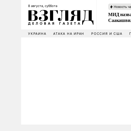
8 августа, суббота
Новость ч
МИД назва
Саакашвил
УКРАИНА
АТАКА НА ИРАН
РОССИЯ И США