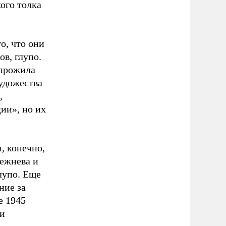
кого толка
о, что они
в, глупо.
 прожила
удожества
,
ии», но их
, конечно,
режнева и
лупо. Еще
ние за
е 1945
 и