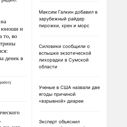
Максим Галкин добавил в
зарубежный райдер
 на
пирожки, хрен и морс
е юноши и
 то, во
итрины
Силовики сообщили о
ся:
вспышке экзотической
а денек в
лихорадки в Сумской
области
Ученые в США назвали две
ягоды причиной
«взрывной» диареи
ического
,
Эксперт объяснил