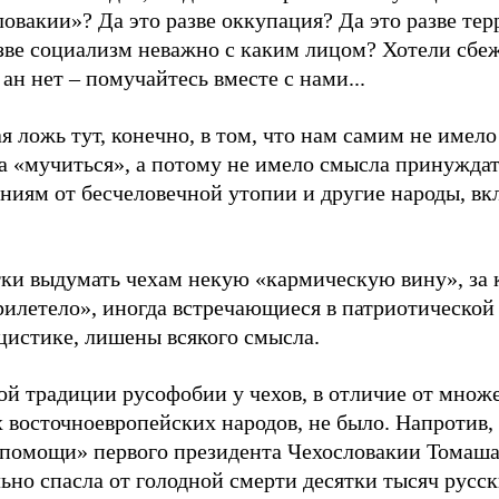
овакии»? Да это разве оккупация? Да это разве тер
зве социализм неважно с каким лицом? Хотели сбеж
 ан нет – помучайтесь вместе с нами...
я ложь тут, конечно, в том, что нам самим не имело
а «мучиться», а потому не имело смысла принуждат
ниям от бесчеловечной утопии и другие народы, вк
ки выдумать чехам некую «кармическую вину», за
рилетело», иногда встречающиеся в патриотической
цистике, лишены всякого смысла.
ой традиции русофобии у чехов, в отличие от множ
 восточноевропейских народов, не было. Напротив,
 помощи» первого президента Чехословакии Томаш
ьно спасла от голодной смерти десятки тысяч русс