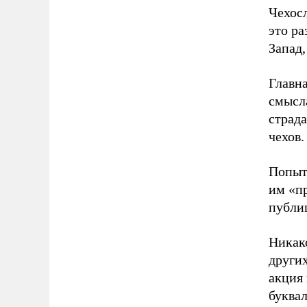
Чехосл
это ра
Запад,
Главна
смысл
страда
чехов.
Попыт
им «п
публи
Никак
других
акция
буквал