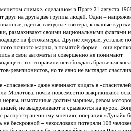
менитом снимке, сделанном в Праге 21 августа 1968
т друг на друга две группы людей. Одни – напряже
ованные, одетые в модные свитера, кожаные куртки
ки, размахивают своими национальными флагами 
ходящее на фотокамеры. Другие хмурые, усталые по
нного ночного марша, в помятой форме – они крепк
лись в свои автоматы и совершенно не понимают
одящего: их отправили освобождать братьев-чехосл
ов-ревизионистов, но те явно не выглядят счастлив
де «спасаемые» даже начинают кидать в «спасителе
йли Молотова, почти повсеместно выкрикивают оск
а нервы, измотанные долгим маршем, ревом моторо
нницей, не выдерживают и срываются на курок. Воп
о распространенному мнению, операция «Дунай» б
 не бескровной – чехословаки потеряли 108 челове
их было в стрельбе, начавшейся у здания Чешского