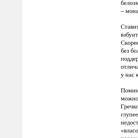
белоэм
– мон
Ставит
взбунт
Скорее
без бо
подде
отлич
у нас 
Помина
можно
Гречко
глупее
недос
«влас