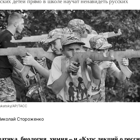
ских детей прямо в школе научат ненавидеть русских
ukatsky/AP/ТАСС
иколай Стороженко
атика, биология, химия – и «Курс лекций о росс