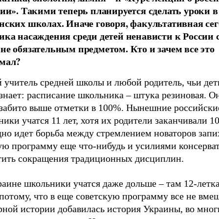
сии». Такими теперь планируется сделать уроки 
нских школах. Иначе говоря, факультативная се
ика насаждения среди детей ненависти к России 
не обязательным предметом. Кто и зачем все это
мал?
 учитель средней школы и любой родитель, чьи дет
 знает: расписание школьника – штука резиновая. О
 забито выше отметки в 100%. Нынешние российски
ики учатся 11 лет, хотя их родители заканчивали 10
дно идет борьба между стремлением новаторов запи
ую программу еще что-нибудь и усилиями консерват
тить сокращения традиционных дисциплин.
аине школьники учатся даже дольше – там 12-летка
потому, что в еще советскую программу все не вме
рной истории добавилась история Украины, во мно