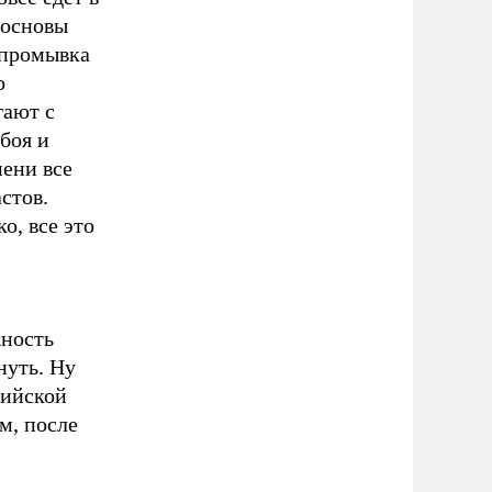
 основы
 промывка
о
гают с
боя и
мени все
стов.
о, все это
жность
нуть. Ну
сийской
м, после