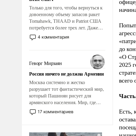
офице
Только для того, чтобы вернуться к
начина
довоенному объему запасов ракет
Tomahawk, THAAD и Patriot США
Попыт
потребуется более трех лет. Даже
агресс
небольшая война с Ираном
4 комментария
«патр
опустошила американские
арсеналы. Сложившаяся ситуация
до ко
означает многолетний период
«О Ст
уязвимости США, например, перед
Геворг Мирзаян
2025 г
Китаем.
страте
Россия ничего не должна Армении
всего 
Москва системно и жестко
разрушает тот фантастический мир,
Часть
который Пашинян рисует для
армянского населения. Мир, где
политические прожекты будут
Есть, 
17 комментариев
безусловно оплачиваться за счет
остава
российских налогоплательщиков и
посеща
где Еревану за свои поступки не
национ
нужно отвечать.