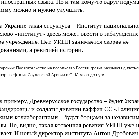
 иностранных языка. Но и там кому-то вдруг подума
амму можно и нужно улучшить.
а Украине такая структура – Институт национально
лово «институт» здесь может ввести в заблуждение
ое учреждение. Нет. УИНП занимается скорее не
ованиями, а ревизией истории.
к примеру, Древнерусское государство – будет Укра
бандеровцы и солдаты дивизии ваффен СС «Галици
кими коллаборантами – будут борцами за независи
ны. Но, видно, такая косвенная ревизия УИНП уже 
ивает. И новый директор института Антон Дробович