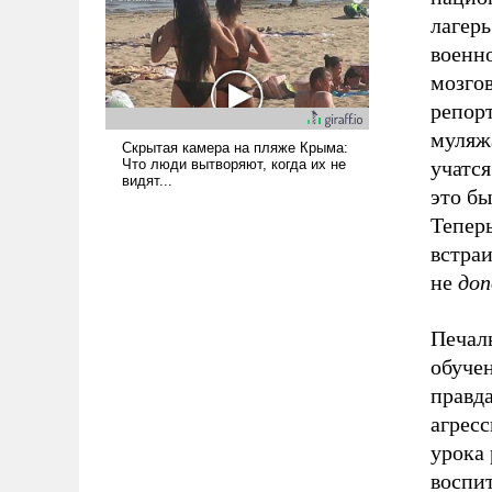
лагерь
военн
мозго
репорт
муляж
учатся
это б
Теперь
встраи
не
доп
Печал
обучен
правда
агресс
урока
воспит