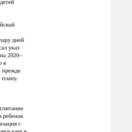
 детей
ийской
пару дней
ал указ
на 2020–
о в
.. прежде
о плану.
оспитание
в ребенок
изация с
все едет в