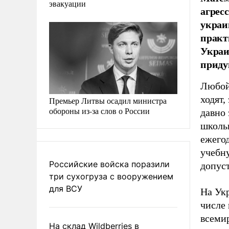
эвакуации
агрес
украи
практ
Украи
приду
Любой
ходят,
Премьер Литвы осадил министра
обороны из-за слов о России
давно
школьн
ежего
учебн
Российские войска поразили
допус
три сухогруза с вооружением
для ВСУ
На Укр
числе 
всеми
На склад Wildberries в