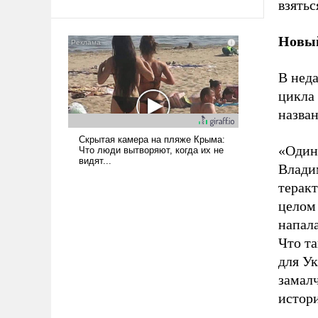
взятьс
Новый
В нед
цикла 
назван
«Один
Влади
терак
целом 
напала
Что та
для Ук
замалч
истор