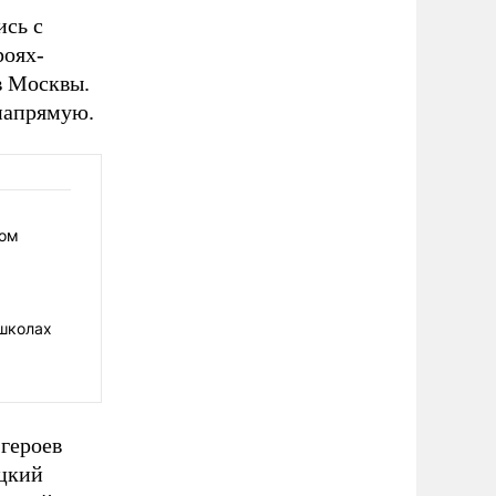
ись с
роях-
в Москвы.
напрямую.
ком
 школах
 героев
ецкий