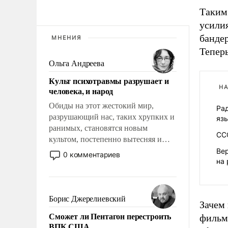
Таким
усили
бандер
МНЕНИЯ
Тепер
Ольга Андреева
Культ психотравмы разрушает и
НА
человека, и народ
Обиды на этот жестокий мир,
Рад
разрушающий нас, таких хрупких и
яз
ранимых, становятся новым
СС
культом, постепенно вытесняя и
отменяя традиционное требование к
Вер
0 комментариев
на
человеку – быть мужественным и
твердым под ударами судьбы, брать
на себя ответственность, помогать
слабым, идти вперед и
Борис Джерелиевский
Зачем 
адаптироваться.
Сможет ли Пентагон перестроить
фильм
ВПК США