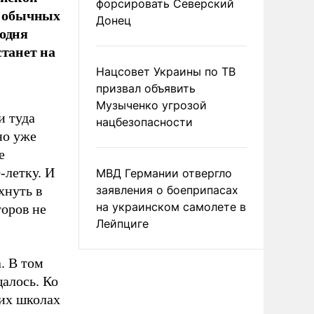
форсировать Северский
в обычных
Донец
годня
станет на
Нацсовет Украины по ТВ
призвал объявить
Музыченко угрозой
и туда
нацбезопасности
но уже
е
-летку. И
МВД Германии отвергло
хнуть в
заявления о боеприпасах
на украинском самолете в
оров не
Лейпциге
. В том
щалось. Ко
гих школах