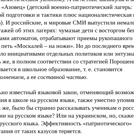
 «Азовец» (детский военно-патриотический лагерь:
ой подготовки и тактики плюс националистическая
в). И российские, и мировые СМИ выпустили немал
ажей об этих лагерях: чумазые дети с восторгом бе
ами автоматов, отрабатывают приемы рукопашного 
 петь «Москалей – на ножи». Но до последнего вре
ыло инициативами отдельных политиков или энтузиа
 же, в полном соответствии со стратегией Порошенк
вается в школьное образование, т. е. становится
олнением
, а ее
составной частью
.
ьно известный языковой закон, отменяющий возмо
ия в школе на русском языке, также уместно упомя
 же, было бы странно рассказывать ученикам о рос
ии на русском языке? Или на украинском, но, скаже
 русского языка. Эффективность «патриотического»
ания от таких казусов теряется.