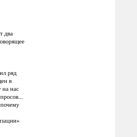
т два
говорящее
ил ряд
ен в
 на нас
просов...
 почему
изации»