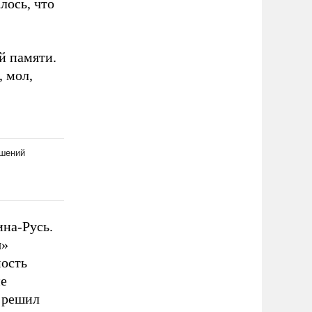
лось, что
й памяти.
, мол,
ина-Русь.
я»
мость
не
 решил