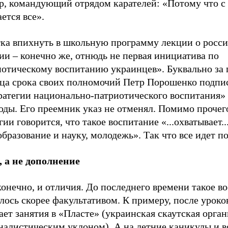
р, командующий отрядом карателей: «Потому что с
ется все».
ка впихнуть в школьную программу лекции о росс
ии – конечно же, отнюдь не первая инициатива по
иотическому воспитанию украинцев». Буквально за 
нца срока своих полномочий Петр Порошенко подпис
ратегии национально-патриотического воспитания» 
оды. Его преемник указ не отменял. Помимо прочег
гии говорится, что такое воспитание «...охватывает.
образование и науку, молодежь». Так что все идет п
, а не дополнение
конечно, и отличия. До последнего времени такое в
лось скорее факультативом. К примеру, после уроко
ет занятия в «Пласте» (украинская скаутская орган
алистическим уклоном). А на летние каникулы и во