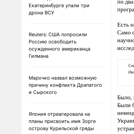
по два
Екатеринбурге упали три
прогр
дрона ВСУ
Есть н
Само с
Reuters: США попросили
научн
Россию освободить
исслед
осужденного американца
Гилмана
Марочко назвал возможную
причину конфликта Драпатого
и Сырского
Было, 
Были 
немец
Япония отреагировала на
Украи
планы присвоить имя Зорге
устра
острову Курильской гряды