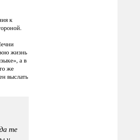
ния к
тороной.
Чечни
свою жизнь
зыке», а в
то же
ен выслать
да те
ы у