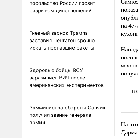
Самюэл
посольство России грозит
показ
разрывом дипотношений
опубли
на 47
Гневный звонок Трампа
кухон
заставил Пентагон срочно
искать пропавшие ракеты
Напад
посол
чечене
Здоровые бойцы ВСУ
получ
заразились ВИЧ после
американских экспериментов
Замминистра обороны Санчик
получил звание генерала
армии
На эт
Дарм