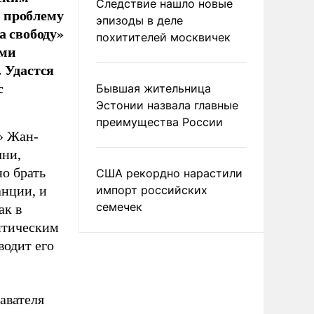
Следствие нашло новые
 проблему
эпизоды в деле
а свободу»
похитителей москвичек
ими
 Удастся
с
Бывшая жительница
Эстонии назвала главные
преимущества России
» Жан-
чни,
о брать
США рекордно нарастили
анции, и
импорт российских
семечек
ак в
литическим
водит его
авателя