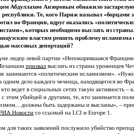
цем Абдуллахом Анзоровым обнажило застарелую
 республики. Те, кого Париж называл «борцами з
ютил во Франции, вдруг оказались «политическ
истами», которых необходимо выслать из страны.
анцузским властям решить проблему исламизма 
ью массовых депортаций?
уне лидер левой партии «Непокорившаяся Франция
Меланшон
призвал
выслать из страны уроженцев Че
ые занимаются «политическим исламизмом». «Нужн
а одним дело каждого чеченца, находящегося во Фр
, кто ведет в социальных сетях такую активность – к
 с этим убийцей и другими, те, кто занимается по
измом... должны быть задержаны и высланы», – при
РИА Новости
со ссылкой на LCI и Europe 1.
ом для таких заявлений послужило убийство препод