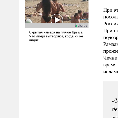
При эт
посол
России
При п
подозр
Рамза
прожил
Чечне 
время 
ислам
«У
дв
же