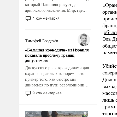
«Фран
который Пашинян рисует для
армянского населения. Мир, где
органи
этому населению все должны
происх
4 комментария
просто по определению, где его
францу
политические прожекты будут
объяс
беспрекословно оплачиваться за
Эль Д
счет российских
Тимофей Бордачёв
налогоплательщиков и где за свои
общест
«Большая крокодила» из Израиля
поступки не нужно отвечать.
память
показала проблему границ
допустимого
Убийст
Дискуссия о рве с крокодилами для
совер
охраны израильских тюрем – это
Дижо
пример того, как быстро мы
двигаемся по пути революционных
выход
изменений. То, что несколько лет
массо
9 комментариев
назад было образом для
лишь 
псевдонаучной фантастики, стало
крими
всерьез обсуждаемой идеей.
торго