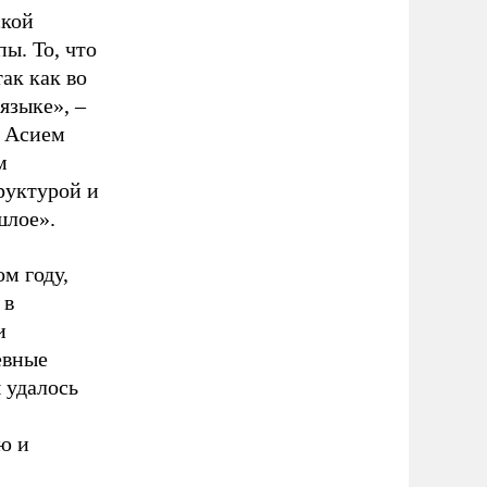
ской
ы. То, что
ак как во
языке», –
я Асием
м
руктурой и
шлое».
м году,
 в
и
евные
 удалось
ю и