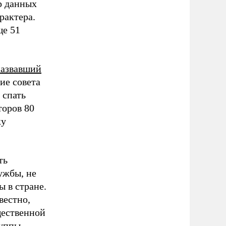
р данных
рактера.
ще 51
назвавший
ие совета
 спать
торов 80
ку
ть
ужбы, не
 в стране.
вестно,
щественной
руппы.