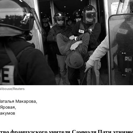
libouse/Reuters
аталья Макарова,
 Яровая,
бакумов
тво французского учителя Самюэля Пати этниче