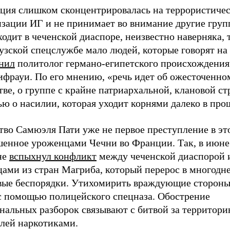
ция слишком сконцентрировалась на террористиче
зации ИГ и не принимает во внимание другие групп
одит в чеченской диаспоре, неизвестно наверняка, т
зской спецслужбе мало людей, которые говорят на 
нил
политолог германо-египетского происхождени
ифрауи. По его мнению, «речь идет об ожесточенно
ве, о группе с крайне патриархальной, клановой ст
ю о насилии, которая уходит корнями далеко в про
во Самюэля Пати уже не первое преступление в это
шенное уроженцами Чечни во Франции. Так, в июне
не
вспыхнул конфликт
между чеченской диаспорой 
цами из стран Магриба, который перерос в многодн
вые беспорядки. Утихомирить враждующие стороны
с помощью полицейского спецназа. Обострение
нальных разборок связывают с битвой за территори
влей наркотиками.