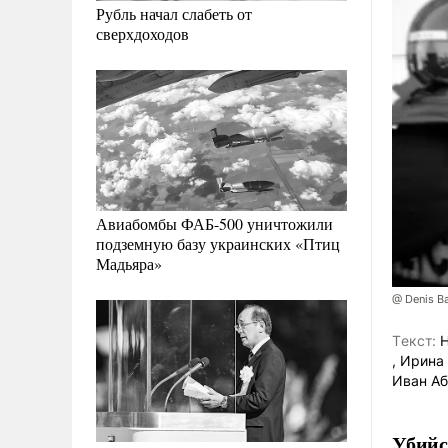
Рубль начал слабеть от
сверхдоходов
Авиабомбы ФАБ-500 уничтожили
подземную базу украинских «Птиц
Мадьяра»
@ Denis Ba
Tекст:
Н
, Ирина
Иван А
Убийс