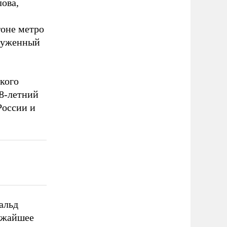
ова,
гоне метро
оруженный
кого
18-летний
России и
альд
ижайшее