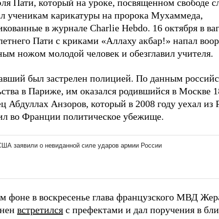
я Пати, который на уроке, посвященном свободе сл
ал ученикам карикатуры на пророка Мухаммеда,
кованные в журнале Charlie Hebdo. 16 октября в ва
-летнего Пати с криками «Аллаху акбар!» напал во
ным ножом молодой человек и обезглавил учителя.
авший был застрелен полицией. По данным российс
ьства в Париже, им оказался родившийся в Москве 
ц Абдуллах Анзоров, который в 2008 году уехал из 
ил во Франции политическое убежище.
ом фоне в воскресенье глава французского МВД Жер
анен
встретился
с префектами и дал поручения в бл