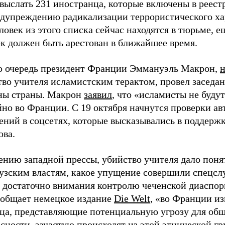
выслать 231 иностранца, которые включены в реест
едупреждению радикализации террористического ха
ловек из этого списка сейчас находятся в тюрьме, е
ек должен быть арестован в ближайшее время.
ю очередь президент Франции Эммануэль Макрон,
во учителя исламистским терактом, провел заседан
ны страны. Макрон
заявил
, что «исламисты не будут
но во Франции. С 19 октября начнутся проверки ав
ений в соцсетях, которые высказывались в поддерж
ова.
ению западной прессы, убийство учителя дало поня
узским властям, какое упущение совершили спецсл
 достаточно внимания контролю чеченской диаспоры
ообщает немецкое издание
Die Welt
, «во Франции из
ица, представляющие потенциальную угрозу для об
сности, зачастую происходят из этой этнической г