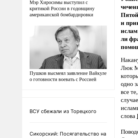
Мэр Хиросимы выступил с
чечен
критикой России в годовщину
Пятой
американской бомбардировки
и при
ислам
ли фр
помощ
Накан
Люк 
Пушков высмеял заявление Вайкуле
котор
о готовности воевать с Россией
одно з
все те
случае
ислам
ВСУ сбежали из Торецкого
слова
Повод
Сикорский: Посягательство на