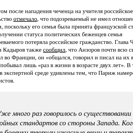
ом после нападения чеченца на учителя российское
ьство
отмечало
, что подозреваемый не имел отноше
, поскольку его семья была принята французской с
олучении статуса политических беженцев семья
еваемого потеряла российское гражданство. Глава 
н Кадыров также
сообщил
, что Анзоров почти всю 
 во Франции, он «общался, говорил и писал на их я
побывал лишь «раз в жизни в возрасте двух лет». В 
в экспертной среде удивлены тем, что Париж намер
истов.
же много раз говорилось о существовании
ойных стандартов со стороны Запада. Ког
 боевики творили ужасные вещи и теракт