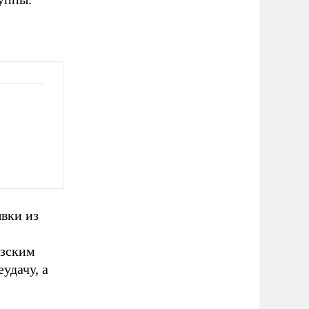
вки из
узским
удачу, а