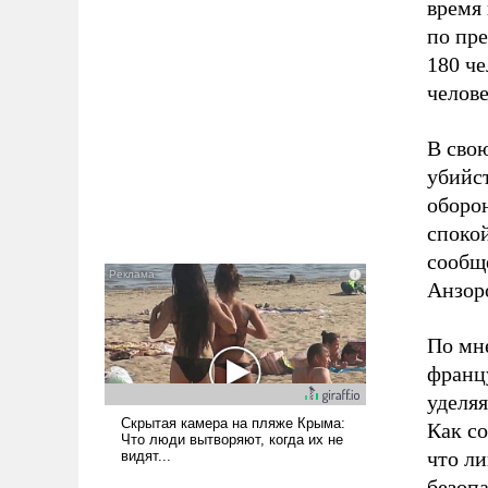
время 
по пр
180 че
челов
В сво
убийст
оборо
спокой
сообщ
Анзор
По мн
франц
уделяя
Как с
что л
безопа