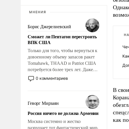
Однако
МНЕНИЯ
возмож
Борис Джерелиевский
НА
Сможет ли Пентагон перестроить
ВПК США
Че
Только для того, чтобы вернуться к
Как
довоенному объему запасов ракет
Tomahawk, THAAD и Patriot США
Доп
потребуется более трех лет. Даже
небольшая война с Ираном
0 комментариев
опустошила американские
арсеналы. Сложившаяся ситуация
В свои
означает многолетний период
Коран
уязвимости США, например, перед
Геворг Мирзаян
обезгл
Китаем.
спецсл
Россия ничего не должна Армении
как п
Москва системно и жестко
разрушает тот фантастический мир,