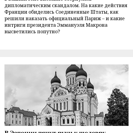
дипломатическим скандалом. На какие действия
Франции обиделись Соединенные Штаты, как
решили наказать официальный Париж – и какие
интриги президента Эммануэля Макрона
высветились попутно?
В Эстонии тянут руки к шедевру