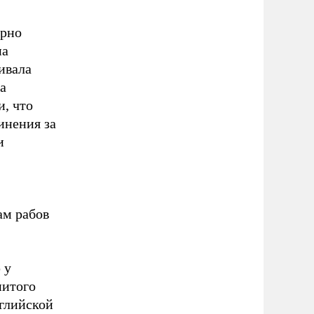
ярно
на
ивала
а
и, что
инения за
и
ам рабов
 у
нитого
нглийской