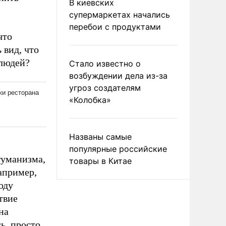
В киевских
супермаркетах начались
перебои с продуктами
что
 вид, что
 людей?
Стало известно о
возбуждении дела из-за
угроз создателям
«Колобка»
Названы самые
популярные российские
гуманизма,
товары в Китае
апример,
оду
твие
на
ь, просто