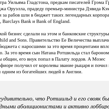
тра Уильяма Гладстона, предкам писателей Грэма Г
жа Оруэлла, прадеду премьер-министра Дэвида Кэ
 за рабов шли в бюджет таких легендарных корпора
, Barclays Bank и Bank of England.
ой бизнес сделали на этом и банковские структуры
hild and Sons. Правительство Ее Величества выплач
сбюджета с наросшими за это время процентами впл
о. За это время сын Натана Ротшильда стал бароно
 общин, его внук попал в Палату лордов. А Мозес
иоре получил от королевы звание рыцаря и почил в
и одним из богатейших людей в Англии.
удивительно, что Ротшильд и его свояк бы
дными аболиционистами и активно лоббир