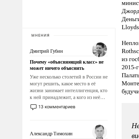
минис
Джорд
Деньги
Lloyds
МНЕНИЯ
Неплох
Rothsc
Дмитрий Губин
из го
Почему «объясняющий класс» не
2015-г
может ничего объяснить
Палаты
Уже несколько столетий в России не
Монтеф
могут решить, какое место в её
жизни занимает интеллигенция, кто
будуч
к ней принадлежит, а кого из неё
исключили с правом
13 комментариев
восстановления и без оного. И чем
она отличается от просто
Не
образованных людей. Иногда
казалось, что эти вопросы решены
Александр Тимохин
ви
раз и навсегда, но – нет, не решены.