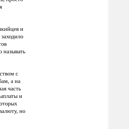
я
нкийцев и
 заходило
тов
о называть
ством с
ам, а на
ая часть
выплаты и
которых
валюту, но