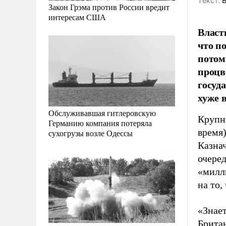
Tекст:
В
Закон Грэма против России вредит
интересам США
Власт
что п
потом
процв
госуд
хуже в
Обслуживавшая гитлеровскую
Крупн
Германию компания потеряла
время)
сухогрузы возле Одессы
Казнач
очере
«милли
на то,
«Знает
Британ