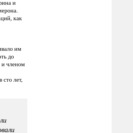
рина и
мерона.
ций, как
ивало им
оть до
м и членом
 сто лет,
ли
овали