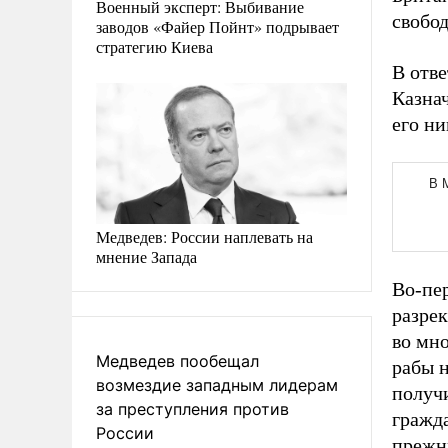
Военный эксперт: Выбивание
свобо
заводов «Файер Пойнт» подрывает
стратегию Киева
В отве
Казнач
его н
Медведев: России наплевать на
мнение Запада
Во-пер
разре
во мн
Медведев пообещал
рабы 
возмездие западным лидерам
получи
за преступления против
гражда
России
прежни