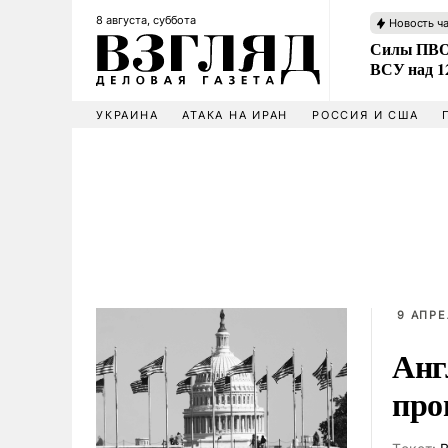
8 августа, суббота
Новость ч
Силы ПВО 
ВСУ над 1
УКРАИНА
АТАКА НА ИРАН
РОССИЯ И США
9 АПРЕ
Анг
про