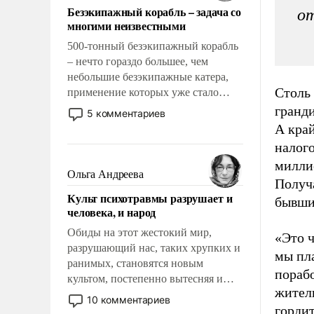
Безэкипажный корабль – задача со
от
многими неизвестными
500-тонный безэкипажный корабль
– нечто гораздо большее, чем
небольшие безэкипажные катера,
Столь 
применение которых уже стало
обыденностью. Задача по созданию
гранди
5 комментариев
такого корабля очень сложна и
А кра
амбициозна. Однако и ее
налог
реализация радикально поднимет
милли
наши боевые возможности.
Ольга Андреева
Получ
Культ психотравмы разрушает и
бывши
человека, и народ
Обиды на этот жестокий мир,
«Это ч
разрушающий нас, таких хрупких и
мы пла
ранимых, становятся новым
пораб
культом, постепенно вытесняя и
жител
отменяя традиционное требование к
10 комментариев
гордит
человеку – быть мужественным и