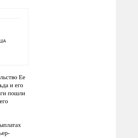
США
ельство Ее
ьда и его
ьги пошли
его
выплатах
ьер-