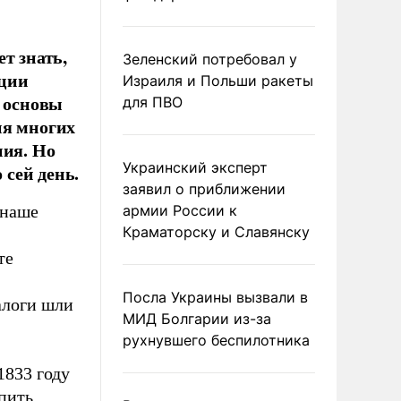
т знать,
Зеленский потребовал у
ации
Израиля и Польши ракеты
в основы
для ПВО
ия многих
ния. Но
Украинский эксперт
 сей день.
заявил о приближении
 наше
армии России к
Краматорску и Славянску
те
Посла Украины вызвали в
алоги шли
МИД Болгарии из-за
рухнувшего беспилотника
1833 году
пить