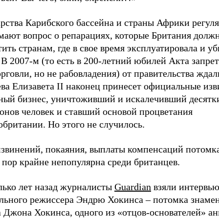
арства Карибского бассейна и страны Африки регул
мают вопрос о репарациях, которые Британия долж
ить странам, где в свое время эксплуатировала и уб
 В 2007-м (то есть в 200-летний юбилей Акта запрет
рговли, но не рабовладения) от правительства ждал
ва Елизавета II наконец принесет официальные изв
ный бизнес, уничтоживший и искалечивший десятк
онов человек и ставший основой процветания
британии. Но этого не случилось.
извинений, покаяния, выплаты компенсаций потомк
 пор крайне непопулярна среди британцев.
лько лет назад журналисты
Guardian
взяли интервью
ального режиссера Эндрю Хокинса – потомка знаме
а Джона Хокинса, одного из «отцов-основателей» а