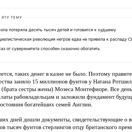
 ЭТУ ТЕМУ
опа потеряла десять тысяч детей и готовится к худшему
циалистическая революция негров едва не привела к распаду 
аз от суверенитета способен сказочно обогатить
ется, таких денег в казне не было. Поэтому правит
ества заняло 15 миллионов фунтов у Натана Ротшил
а (брата сестры жены) Мозеса Монтефиоре. Все ден
платы рабовладельцам и заложили фундамент будущ
состояния богатейших семей Англии.
ших дней дошли документы, свидетельствующие о 
ов тысяч фунтов стерлингов отцу британского прем