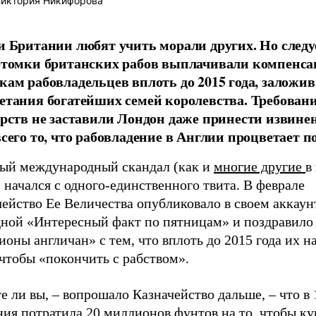
иктория Никифорова
и Британии любят учить морали других. Но следуе
отомки британских рабов выплачивали компенс
кам рабовладельцев вплоть до 2015 года, заложи
етания богатейших семей королевства. Требован
арств не заставили Лондон даже принести извине
сего то, что рабовладение в Англии процветает по
ый международный скандал (как и
многие другие
в
 начался с одного-единственного твита. В феврале
ейство Ее Величества опубликовало в своем аккаун
дной «Интересный факт по пятницам» и поздравило
оны англичан» с тем, что вплоть до 2015 года их н
 чтобы «покончить с рабством».
е ли вы, – вопрошало Казначейство дальше, – что в 
ия потратила 20 миллионов фунтов на то, чтобы ку