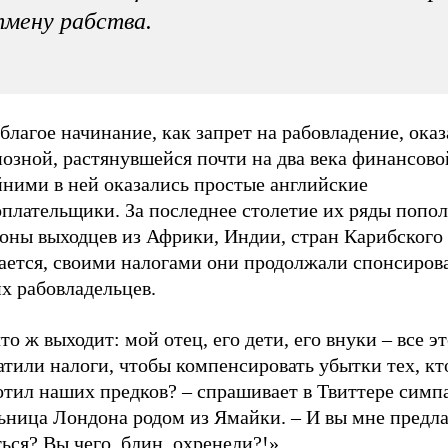
мену рабства.
благое начинание, как запрет на рабовладение, оказ
озной, растянувшейся почти на два века финансово
йними в ней оказались простые английские
оплательщики. За последнее столетие их ряды попо
оны выходцев из Африки, Индии, стран Карибского 
ается, своими налогами они продолжали спонсиров
х рабовладельцев.
то ж выходит: мой отец, его дети, его внуки – все э
тили налоги, чтобы компенсировать убытки тех, кт
отил наших предков? – спрашивает в Твиттере симп
ьница Лондона родом из Ямайки. – И вы мне предла
ься? Вы чего, блин, охренели?!»