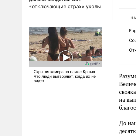
«отключающие страх» уколы
НА
Евр
Со
Отк
Разуме
Велич
свояк
на вы
благо
До на
десятк