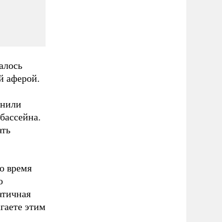
алось
й аферой.
лнили
бассейна.
ать
то время
о
атичная
гаете этим