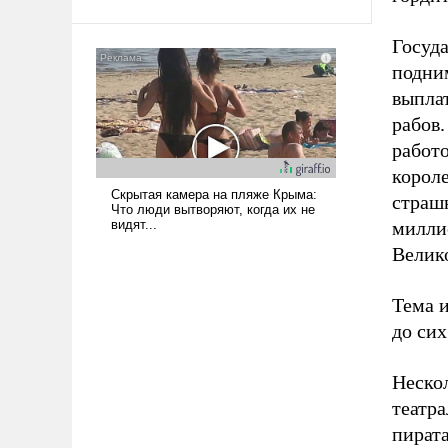
твердым под ударами судьбы, брать
на себя ответственность, помогать
Госуд
слабым, идти вперед и
подни
адаптироваться.
выплат
рабов.
работо
короле
страш
милли
Велико
Тема 
до сих
Неско
театр
пират