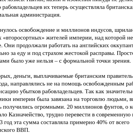
 рабовладельцев их теперь осуществляла британска
иальная администрация.
снулось освобождение и миллионов индусов, шрила
х «второсортных» жителей империи, над которой не
е. Они продолжали работать на английских оккупан
ьно за еду и под страхом жестокой расправы. Прост
ами было уже нельзя – с формальной точки зрения.
орых, деньги, выплачиваемые британским правитель
ода, направлялись не на помощь освобожденным раб
сацию убытков рабовладельцев. Так как значительн
мики империи была завязана на торговлю людьми, 
ь получились огромными. 20 миллионов фунтов, о 
ло Казначейство, трудно перевести в современную 
3 год эта сумма составляла примерно 40% от всего
нского ВВП.