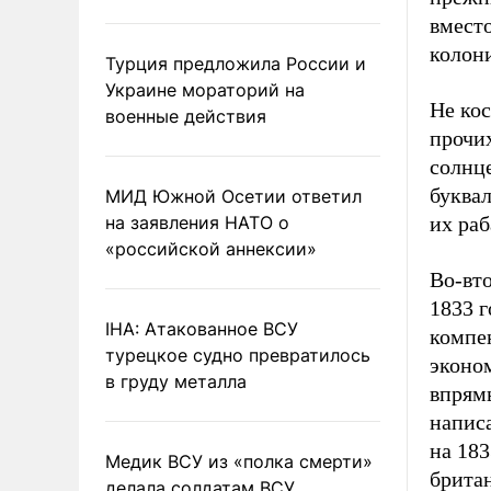
вместо
колон
Турция предложила России и
Украине мораторий на
Не ко
военные действия
прочи
солнц
буквал
МИД Южной Осетии ответил
на заявления НАТО о
их раб
«российской аннексии»
Во-вт
1833 г
IHA: Атакованное ВСУ
компен
турецкое судно превратилось
эконо
в груду металла
впрям
написа
на 183
Медик ВСУ из «полка смерти»
брита
делала солдатам ВСУ