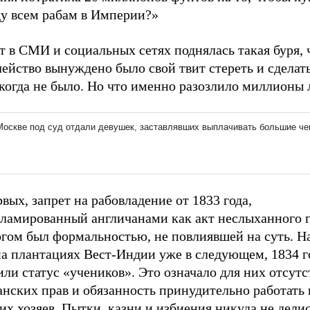
ду всем рабам в Империи?»
т в СМИ и социальных сетях поднялась такая буря, 
ейство вынуждено было свой твит стереть и сделать
икогда не было. Но что именно разозлило миллионы
вых, запрет на рабовладение от 1833 года,
кламированный англичанами как акт неслыханного 
огом был формальностью, не повлиявшей на суть. Н
на плантациях Вест-Индии уже в следующем, 1834 г
ли статус «учеников». Это означало для них отсутс
нских прав и обязанность принудительно работать 
х хозяев. Пытки, казни и избиения никуда не делис