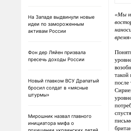
«Мы н
На Западе выдвинули новые
восто
идеи по замороженным
нанос
активам России
время»
Понятн
Фон дер Ляйен призвала
пресечь доходы России
уровне
возобн
такой 
Новый главком ВСУ Драпатый
после 
бросил солдат в «мясные
Сирие
штурмы»
уровне
потреб
спустя
Мирошник назвал главного
письм
инициатора мифа о
брита
похищении украинских детей