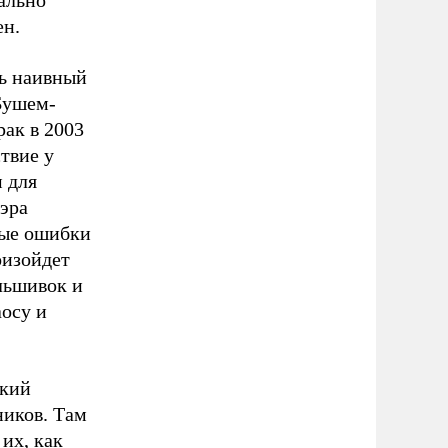
ально
ен.
нь наивный
Бушем-
ак в 2003
ствие у
 для
лэра
рые ошибки
оизойдет
льшивок и
аосу и
ский
ников. Там
 их, как