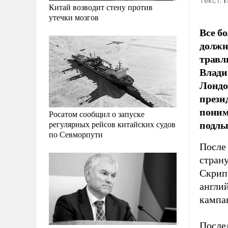
Tекст:
П
Китай возводит стену против
утечки мозгов
Все б
должн
травл
Влади
Лондо
прези
поним
Росатом сообщил о запуске
подлы
регулярных рейсов китайских судов
по Севморпути
Посл
стран
Скрипа
англи
кампа
После