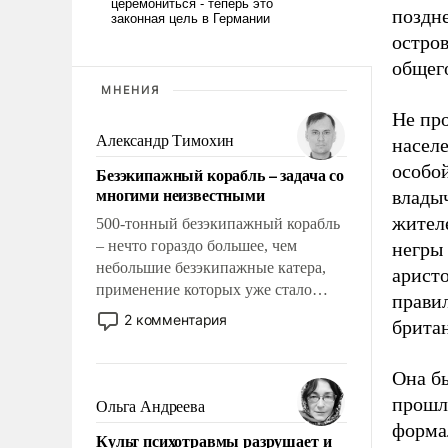
поздн
остров
общего
МНЕНИЯ
Не про
Александр Тимохин
насел
особой
Безэкипажный корабль – задача со
многими неизвестными
влады
жител
500-тонный безэкипажный корабль
– нечто гораздо большее, чем
негры 
небольшие безэкипажные катера,
арист
применение которых уже стало
прави
обыденностью. Задача по созданию
2 комментария
британ
такого корабля очень сложна и
амбициозна. Однако и ее
Она бы
реализация радикально поднимет
наши боевые возможности.
прошл
Ольга Андреева
формал
Культ психотравмы разрушает и