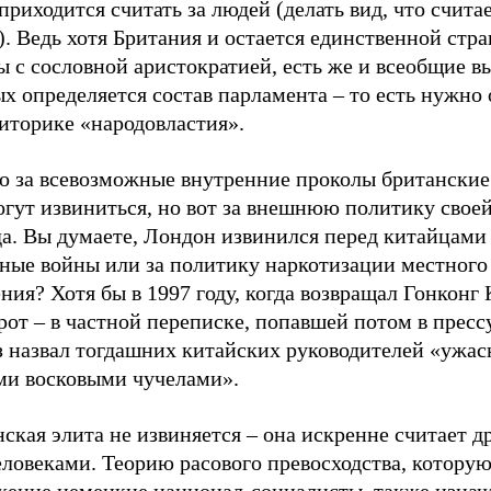
приходится считать за людей (делать вид, что счита
. Ведь хотя Британия и остается единственной стр
 с сословной аристократией, есть же и всеобщие в
х определяется состав парламента – то есть нужно 
иторике «народовластия».
то за всевозможные внутренние проколы британски
огут извиниться, но вот за внешнюю политику свое
а. Вы думаете, Лондон извинился перед китайцами 
ные войны или за политику наркотизации местного
ния? Хотя бы в 1997 году, когда возвращал Гонконг
от – в частной переписке, попавшей потом в пресс
з назвал тогдашних китайских руководителей «ужа
ми восковыми чучелами».
ская элита не извиняется – она искренне считает д
ловеками. Теорию расового превосходства, которую