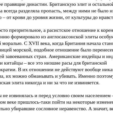
ее правящие династии. Британскую элит и остально
а всегда разделяла пропасть, между ними не было 
 – от крови до уровня жизни, от культуры до нравс
сто презрительное, а расистское отношение к коре
ению формировало из англосаксонской элиты особую
 моралью. С XVII века, когда Британия начала стан
чицей морской, подобное отношение было перенесе
ей завоеванных стран. Американские индейцы и ин
и китайцы – все это низшие расы для британской
ократии. В их отношении не действуют вообще ника
ла, их можно обманывать и убивать. Именно поэтом
ская элита никогда и ни за что не извиняется.
 не извинялась и перед условно своим населением 
ом веке пришлось-таки пойти на некоторые измене
ьно убиравшие сословное неравенство. А значит, ве