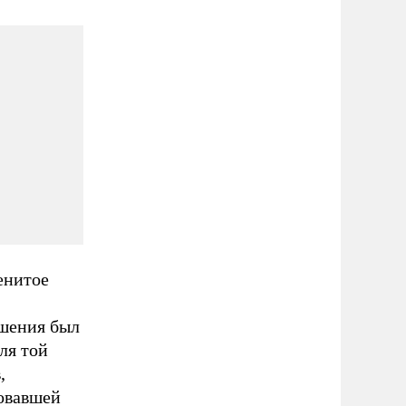
енитое
,
ошения был
ля той
,
ровавшей