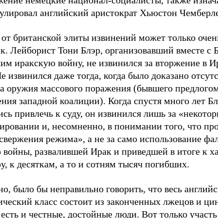
жение немецкие национал-социалисты, также изнач
улировал английский аристократ Хьюстон Чемберл
 от британской элиты извинений может только оче
к. Лейборист Тони Блэр, организовавший вместе с 
м иракскую войну, не извинился за вторжение в Ир
Не извинился даже тогда, когда было доказано отсут
да оружия массового поражения (бывшего предлогом
ния западной коалиции). Когда спустя много лет Б
сь привлечь к суду, он извинился лишь за «некото
ировании и, несомненно, в понимании того, что пр
свержения режима», а не за само использование фа
 войны, развалившей Ирак и приведшей в итоге к х
у, к десяткам, а то и сотням тысяч погибших.
о, было бы неправильно говорить, что весь англий
ический класс состоит из законченных лжецов и ци
 есть и честные, достойные люди. Вот только участь