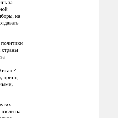
ешь за
аной
ыборы, на
отдавать
е политики
й страны
за
 Китаю?
у, принц
сными,
ругих
 взяли на