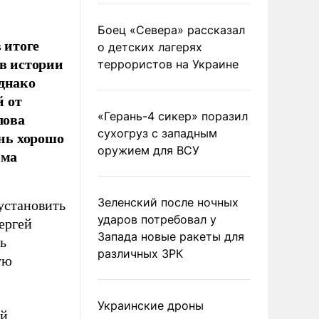
Боец «Севера» рассказал
 итоге
о детских лагерях
 в истории
террористов на Украине
Однако
й от
лова
«Герань-4 сикер» поразил
сухогруз с западным
ень хорошо
оружием для ВСУ
ьма
Зеленский после ночных
 установить
ударов потребовал у
ергей
Запада новые ракеты для
ь
различных ЗРК
ую
Украинские дроны
эй