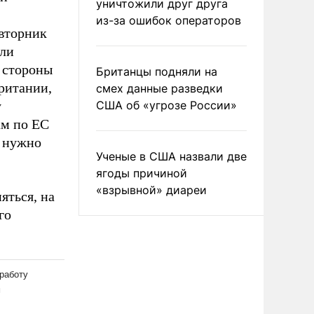
уничтожили друг друга
из-за ошибок операторов
 вторник
или
 стороны
Британцы подняли на
ритании,
смех данные разведки
у
США об «угрозе России»
ам по ЕС
м нужно
Ученые в США назвали две
ягоды причиной
«взрывной» диареи
яться, на
го