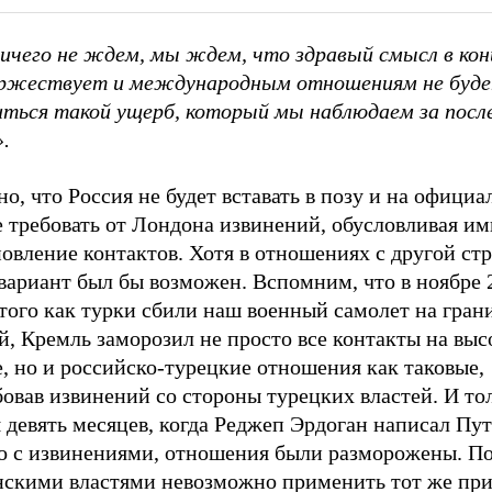
ичего не ждем, мы ждем, что здравый смысл в кон
ржествует и международным отношениям не буд
иться такой ущерб, который мы наблюдаем за посл
.
о, что Россия не будет вставать в позу и на офици
 требовать от Лондона извинений, обусловливая им
овление контактов. Хотя в отношениях с другой ст
вариант был бы возможен. Вспомним, что в ноябре 2
того как турки сбили наш военный самолет на гран
й, Кремль заморозил не просто все контакты на вы
, но и российско-турецкие отношения как таковые,
овав извинений со стороны турецких властей. И то
 девять месяцев, когда Реджеп Эрдоган написал Пу
о с извинениями, отношения были разморожены. По
нскими властями невозможно применить тот же пр