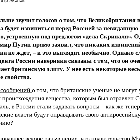
етр Акопов
ольше звучит голосов о том, что Великобритания в
а будет извиниться перед Россией за невиданную
ю, устроенную под предлогом «дела Скрипаля». 
мир Путин прямо заявил, что никаких извинени
на не ждет, – и это выглядит необычно. Однако с
дента России наверняка связаны с тем, что он оч
ает британскую элиту. У нее есть некоторые вес
е свойства.
е
сообщений
о том, что британские ученые не могут
у происхождения вещества, которым был отравлен С
ль, в России стали задавать вопросы – как же тепер
йские власти будут оправдывать свою антироссийск
нию?
довавшее вскоре разъяснение, что правительство М