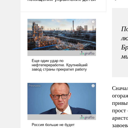
По
лю
Бр
ми
Снача
огора
привы
прост 
аристо
завоев