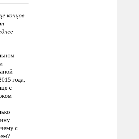
це концов
ет
еднее
альном
и
раной
015 года,
ице с
соком
лько
тину
чему с
ием?