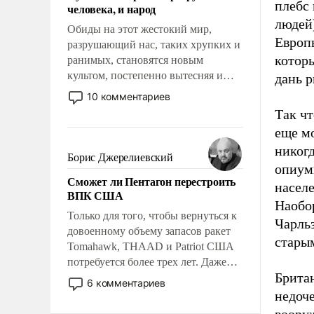
плебс 
человека, и народ
людей)
Обиды на этот жестокий мир,
Европы
разрушающий нас, таких хрупких и
которы
ранимых, становятся новым
культом, постепенно вытесняя и
дань р
отменяя традиционное требование к
10 комментариев
человеку – быть мужественным и
Так ч
твердым под ударами судьбы, брать
еще м
на себя ответственность, помогать
никогд
слабым, идти вперед и
Борис Джерелиевский
опиум
адаптироваться.
Сможет ли Пентагон перестроить
населе
ВПК США
Наобор
Только для того, чтобы вернуться к
Чарль
довоенному объему запасов ракет
стары
Tomahawk, THAAD и Patriot США
потребуется более трех лет. Даже
Британ
небольшая война с Ираном
6 комментариев
опустошила американские
недоче
арсеналы. Сложившаяся ситуация