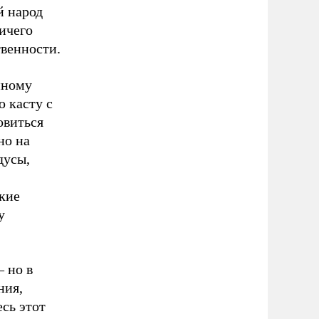
й народ
ничего
твенности.
нному
 касту с
овиться
но на
дусы,
кие
у
– но в
ния,
сь этот