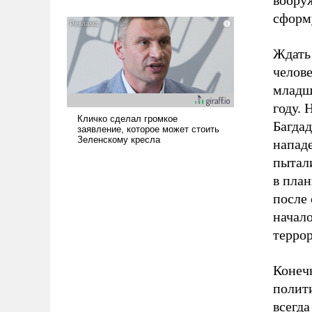
воору
означает многолетний период
сформ
уязвимости США, например, перед
Китаем.
Ждать
челове
младши
году. 
Багда
нападе
пытали
в план
после 
начало
террор
Конечн
полит
всегда