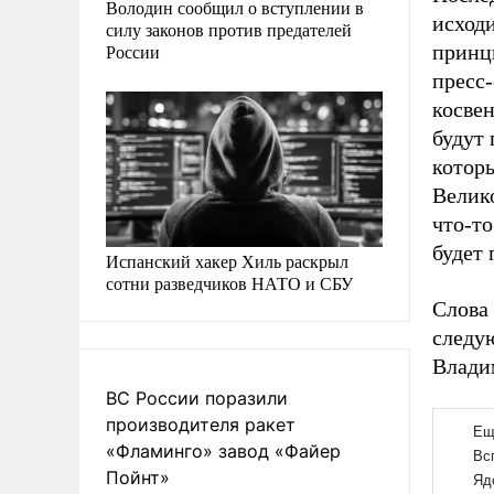
Володин сообщил о вступлении в
исходи
силу законов против предателей
России
принц
пресс-
косве
будут
котор
Велико
что-то
будет 
Испанский хакер Хиль раскрыл
сотни разведчиков НАТО и СБУ
Слова 
следу
Влади
ВС России поразили
производителя ракет
«Фламинго» завод «Файер
Пойнт»