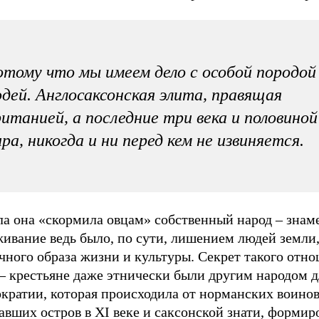
тому что мы имеем дело с особой породой
дей. Англосаксонская элита, правящая
итанией, а последние три века и половиной
ра, никогда и ни перед кем не извиняется.
ла она «скормила овцам» собственный народ – знам
живание ведь было, по сути, лишением людей земли
чного образа жизни и культуры. Секрет такого отн
– крестьяне даже этнически были другим народом д
кратии, которая происходила от норманских воинов
авших остров в XI веке и саксонской знати, форми