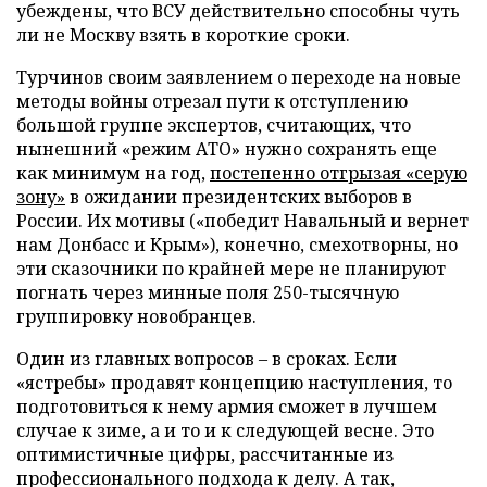
убеждены, что ВСУ действительно способны чуть
ли не Москву взять в короткие сроки.
Турчинов своим заявлением о переходе на новые
методы войны отрезал пути к отступлению
большой группе экспертов, считающих, что
нынешний «режим АТО» нужно сохранять еще
как минимум на год,
постепенно отгрызая «серую
зону»
в ожидании президентских выборов в
России. Их мотивы («победит Навальный и вернет
нам Донбасс и Крым»), конечно, смехотворны, но
эти сказочники по крайней мере не планируют
погнать через минные поля 250-тысячную
группировку новобранцев.
Один из главных вопросов – в сроках. Если
«ястребы» продавят концепцию наступления, то
подготовиться к нему армия сможет в лучшем
случае к зиме, а и то и к следующей весне. Это
оптимистичные цифры, рассчитанные из
профессионального подхода к делу. А так,