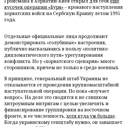
Гройсмана в Хорватию Киев открыл для себя
еще
кусочек операции «Буря»
– кровавого наступления
хорватских войск на Сербскую Краину летом 1995
года.
Отдельные официальные лица продолжают
демонстрировать «голубиные» настроения,
публично высказываясь в пользу «политико-
дипломатического пути» урегулирования
конфликта. Но у «хорватского сценария» много
сторонников, причем не только в среде военных.
В принципе, генеральный штаб Украины не
отказывается от проведения крупномасштабной
наступательной операции. Но пока «изучает
вопрос». На деле это сводится к не слишком
хитроумным интригам с целью увеличить и
финансирование группировки на восточном
фронте, и ее численность,
хотя куда уж больше
.
Когда украинскому генштабу нужно, он завышает