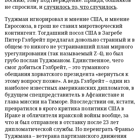
Боснию, тому подтверждение. Правда, бошняков
не спросили, и
случилось то, что случилось
.
Туджман игнорировал и мнение США, и мнение
Евросоюза, в грош не ставил миротворческий
контингент. Тогдашний посол США в Загребе
Питер Гэлбрейт предлагал довольно странный и в
общем-то никого не устраивавший план мирного
урегулирования (так называемый Z-4), но был
грубо послан Туджманом. Единственное, чего
смог добиться Гэлбрейт, – это туманного
обещания хорватского президента «вернуться к
этому вопросу позже». А ведь Гэлбрейт – один из
наиболее известных американских дипломатов, в
будущем спецпредставитель в Афганистане и
глава миссии на Тиморе. Впоследствии он, кстати,
превратился в ярого критика политики США в
Ираке и обличителя иракской войны вообще, за
что и был отправлен в отставку после 23 лет
дипломатической службы. Но переиграть Франьо
Туджмана – ветерана партизанского движения