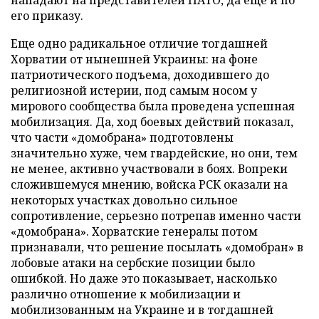
нападают на представителей НАТО, да еще и по
его приказу.
Еще одно радикальное отличие тогдашней
Хорватии от нынешней Украины: на фоне
патриотического подъема, доходившего до
религиозной истерии, под самым носом у
мирового сообщества была проведена успешная
мобилизация. Да, ход боевых действий показал,
что части «домобрана» подготовлены
значительно хуже, чем гвардейские, но они, тем
не менее, активно участвовали в боях. Вопреки
сложившемуся мнению, войска РСК оказали на
некоторых участках довольно сильное
сопротивление, серьезно потрепав именно части
«домобрана». Хорватские генералы потом
признавали, что решение посылать «домобран» в
лобовые атаки на сербские позиции было
ошибкой. Но даже это показывает, насколько
различно отношение к мобилизации и
мобилизованным на Украине и в тогдашней