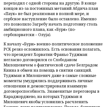
переходил с одной стороны на другую. В конце
концов из-за постоянных метаний Абдича план
«Паук» не был реализован в полной мере, и
сербское наступление было оставлено. Именно
это позволило Загребу начать подготовку столь
амбициозного плана, как «Буря» (по-
сербохорватски – Олуjа).
К началу «Бури» военно-политическое положение
РСК резко осложнилось. Есть основания полагать,
что президент Хорватии Франьо Туджман
негласно договорился со Слободаном
Милошевичем о фактической сдаче Белградом
Книна в обмен на помощь в снятии санкций.
Туджман и Милошевич даже в самые сложные
моменты умудрялись поддерживать личные
отношения и демонстрировали взаимную
договороспособность. Знаменитые переговоры в
Караджорджево, на которых Туджман и
Милошевич якобы условились расчленить