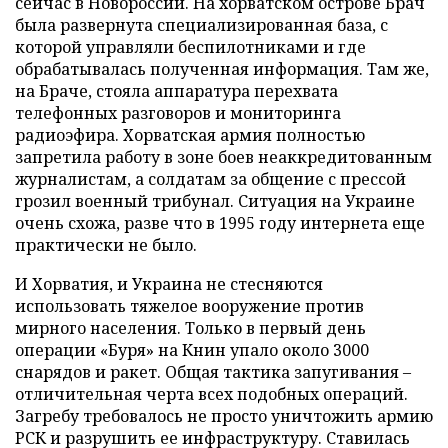
сейчас в Новороссии. На хорватском острове Брач
была развернута специализированная база, с
которой управляли беспилотниками и где
обрабатывалась полученная информация. Там же,
на Браче, стояла аппаратура перехвата
телефонных разговоров и мониторинга
радиоэфира. Хорватская армия полностью
запретила работу в зоне боев неаккредитованным
журналистам, а солдатам за общение с прессой
грозил военный трибунал. Ситуация на Украине
очень схожа, разве что в 1995 году интернета еще
практически не было.
И Хорватия, и Украина не стесняются
использовать тяжелое вооружение против
мирного населения. Только в первый день
операции «Буря» на Книн упало около 3000
снарядов и ракет. Общая тактика запугивания –
отличительная черта всех подобных операций.
Загребу требовалось не просто уничтожить армию
РСК и разрушить ее инфраструктуру. Ставилась