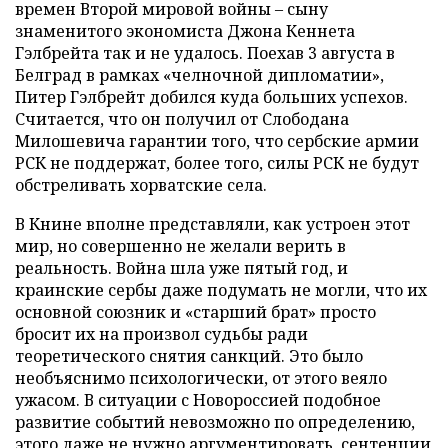
времен Второй мировой войны – сыну
знаменитого экономиста Джона Кеннета
Гэлбрейта так и не удалось. Поехав 3 августа в
Белград в рамках «челночной дипломатии»,
Питер Гэлбрейт добился куда больших успехов.
Считается, что он получил от Слободана
Милошевича гарантии того, что сербские армии
РСК не поддержат, более того, силы РСК не будут
обстреливать хорватские села.
В Книне вполне представляли, как устроен этот
мир, но совершенно не желали верить в
реальность. Война шла уже пятый год, и
краинские сербы даже подумать не могли, что их
основной союзник и «старший брат» просто
бросит их на произвол судьбы ради
теоретического снятия санкций. Это было
необъяснимо психологически, от этого веяло
ужасом. В ситуации с Новороссией подобное
развитие событий невозможно по определению,
этого даже не нужно аргументировать, сентенции