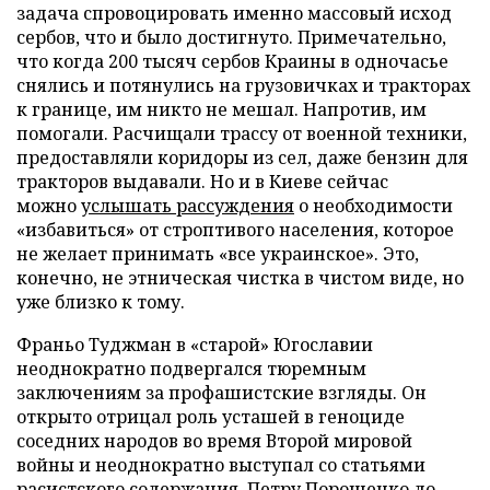
задача спровоцировать именно массовый исход
сербов, что и было достигнуто. Примечательно,
что когда 200 тысяч сербов Краины в одночасье
снялись и потянулись на грузовичках и тракторах
к границе, им никто не мешал. Напротив, им
помогали. Расчищали трассу от военной техники,
предоставляли коридоры из сел, даже бензин для
тракторов выдавали. Но и в Киеве сейчас
можно
услышать рассуждения
о необходимости
«избавиться» от строптивого населения, которое
не желает принимать «все украинское». Это,
конечно, не этническая чистка в чистом виде, но
уже близко к тому.
Франьо Туджман в «старой» Югославии
неоднократно подвергался тюремным
заключениям за профашистские взгляды. Он
открыто отрицал роль усташей в геноциде
соседних народов во время Второй мировой
войны и неоднократно выступал со статьями
расистского содержания. Петру Порошенко до