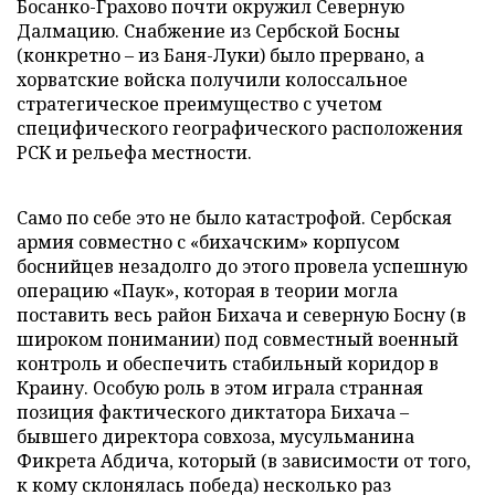
Босанко-Грахово почти окружил Северную
Далмацию. Снабжение из Сербской Босны
(конкретно – из Баня-Луки) было прервано, а
хорватские войска получили колоссальное
стратегическое преимущество с учетом
специфического географического расположения
РСК и рельефа местности.
Само по себе это не было катастрофой. Сербская
армия совместно с «бихачским» корпусом
боснийцев незадолго до этого провела успешную
операцию «Паук», которая в теории могла
поставить весь район Бихача и северную Босну (в
широком понимании) под совместный военный
контроль и обеспечить стабильный коридор в
Краину. Особую роль в этом играла странная
позиция фактического диктатора Бихача –
бывшего директора совхоза, мусульманина
Фикрета Абдича, который (в зависимости от того,
к кому склонялась победа) несколько раз