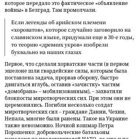
которое передало это фактическое «объявление
войны» в Белград. Там промолчали.
Если легенды об арийском племени
«хороватов», которое случайно заговорило на
славянском языке, придумали еще в 30-е годы,
то теорию «древних укров» изобрели
буквально на наших глазах
Первое, что сделали хорватские части (в первом
эшелоне шли гвардейские силы, которым была
поставлена задача, прорвав оборону, быстро
двигаться вглубь, оставив «зачистку» частям
«домобрана» – мобилизованным), – захватили
блокпосты миротворческих сил. При этом они не
церемонились. Погибли несколько солдат
миротворческих сил – граждане Дании, Чехии,
Непала, многие были ранены. Такое на Украине
также невозможно. Ночной кошмар Петра
Порошенко: добровольческие батальоны