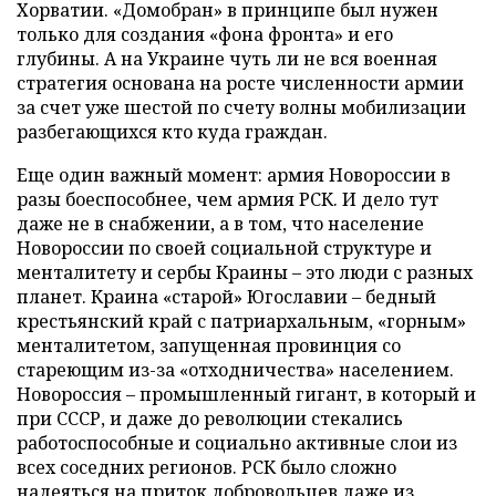
Хорватии. «Домобран» в принципе был нужен
только для создания «фона фронта» и его
глубины. А на Украине чуть ли не вся военная
стратегия основана на росте численности армии
за счет уже шестой по счету волны мобилизации
разбегающихся кто куда граждан.
Еще один важный момент: армия Новороссии в
разы боеспособнее, чем армия РСК. И дело тут
даже не в снабжении, а в том, что население
Новороссии по своей социальной структуре и
менталитету и сербы Краины – это люди с разных
планет. Краина «старой» Югославии – бедный
крестьянский край с патриархальным, «горным»
менталитетом, запущенная провинция со
стареющим из-за «отходничества» населением.
Новороссия – промышленный гигант, в который и
при СССР, и даже до революции стекались
работоспособные и социально активные слои из
всех соседних регионов. РСК было сложно
надеяться на приток добровольцев даже из