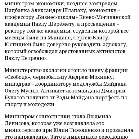
министром экономики, позднее зампредом
Нацбанка Александру Шлапаку, экономику –
профессору «Бизнес-школы» Киево-Могилянской
академии Павлу Шеремету, а просвещение –
ректору той же академии, студенты которой все
месяцы были на Майдане, Сергею Квиту.
Юстицией было доверено руководить адвокату,
который освобождал арестованных активистов,
Павлу Петренко.
Министерство экологии отошло члену фракции
«Свобода», чернобыльцу Андрею Мохнику,
минздрав – координатору медслужбы Майдана
Олегу Мусию. Активист автомайдана Дмитрий
Булатов получил от Рады Майдана портфель по
спорту и молодежи.
Министром соцполитики стала Людмила
Денисова, которая уже возглавляла это
министерство при Юлии Тимошенко и провалила
это направление. Зато в нынешнюю революцию