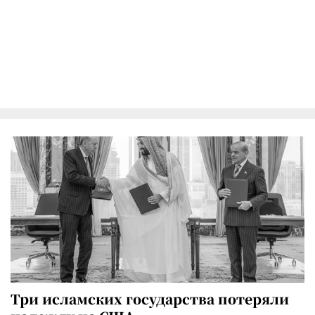
Три исламских государства потеряли