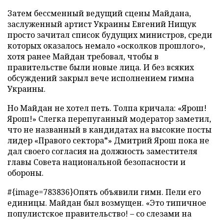
Затем бессменный ведущий сцены Майдана,
заслуженный артист Украины Евгений Нищук
просто зачитал список будущих министров, среди
которых оказалось немало «осколков прошлого»,
хотя ранее Майдан требовал, чтобы в
правительстве были новые лица. И без всяких
обсуждений закрыл вече исполнением гимна
Украины.
Но Майдан не хотел петь. Толпа кричала: «Ярош!
Ярош!» Слегка перепуганный модератор заметил,
что не названный в кандидатах на высокие посты
лидер «Правого сектора*» Дмитрий Ярош пока не
дал своего согласия на должность заместителя
главы Совета национальной безопасности и
обороны.
#{image=783836}Опять объявили гимн. Пели его
единицы. Майдан был возмущен. «Это типичное
популистское правительство! – со слезами на