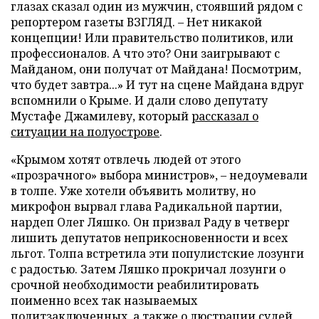
глазах сказал один из мужчин, стоявший рядом с
репортером газеты ВЗГЛЯД. – Нет никакой
концепции! Или правительство политиков, или
профессионалов. А что это? Они заигрывают с
Майданом, они получат от Майдана! Посмотрим,
что будет завтра...» И тут на сцене Майдана вдруг
вспомнили о Крыме. И дали слово депутату
Мустафе Джамилеву, который
рассказал о
ситуации на полуострове
.
«Крымом хотят отвлечь людей от этого
«прозрачного» выбора министров», – недоумевали
в толпе. Уже хотели объявить молитву, но
микрофон вырвал глава Радикальной партии,
нардеп Олег Ляшко. Он призвал Раду в четверг
лишить депутатов неприкосновенности и всех
льгот. Толпа встретила эти популистские лозунги
с радостью. Затем Ляшко прокричал лозунги о
срочной необходимости реабилитировать
поименно всех так называемых
политзаключенных, а также о люстрации судей,