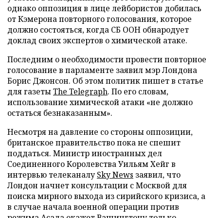
однако оппозиция в лице лейбористов добилась
от Кэмерона повторного голосования, которое
должно состояться, когда СБ ООН обнародует
доклад своих экспертов о химической атаке.
Последним о необходимости провести повторное
голосование в парламенте заявил мэр Лондона
Борис Джонсон. Об этом политик пишет в статье
для газеты
The Telegraph
. По его словам,
использование химической атаки «не должно
остаться безнаказанным».
Несмотря на давление со стороны оппозиции,
британское правительство пока не спешит
поддаться. Министр иностранных дел
Соединенного Королевства Уильям Хейг в
интервью телеканалу
Sky News
заявил, что
Лондон начнет консультации с Москвой для
поиска мирного выхода из сирийского кризиса, а
в случае начала военной операции против
режима Асада окажет Вашингтону только