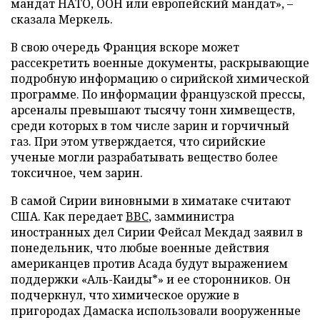
мандат НАТО, ООН или европейский мандат», –
сказала Меркель.
В свою очередь Франция вскоре может
рассекретить военные документы, раскрывающие
подробную информацию о сирийской химической
программе. По информации французской прессы,
арсеналы превышают тысячу тонн химвеществ,
среди которых в том числе зарин и горчичный
газ. При этом утверждается, что сирийские
ученые могли разрабатывать вещество более
токсичное, чем зарин.
В самой Сирии виновными в химатаке считают
США. Как передает
BBC
, замминистра
иностранных дел Сирии Фейсал Мекдад заявил в
понедельник, что любые военные действия
американцев против Асада будут выражением
поддержки «Аль-Каиды*» и ее сторонников. Он
подчеркнул, что химическое оружие в
пригородах Дамаска использовали вооруженные