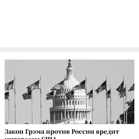
Закон Грэма против России вредит
интересам США