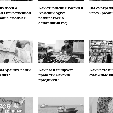
из песен о
Как отношения России и
Вы смотрели
й Отечественной
Армении будут
через «розов
 ваша любимая?
развиваться в
ближайший год?
вы храните ваши
Как вы планируете
Как часто в
ения?
провести майские
бумажные кн
праздники?