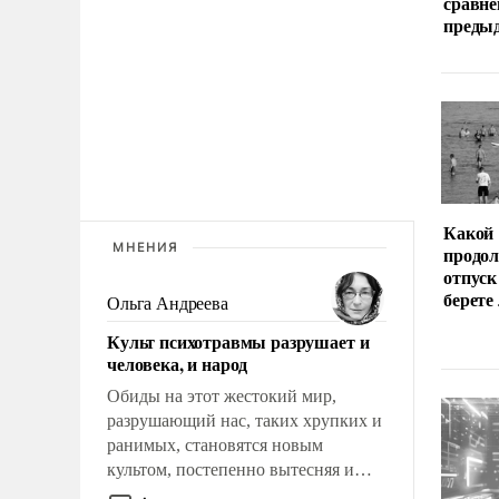
сравне
преды
Какой
МНЕНИЯ
продо
отпуск
берете
Ольга Андреева
Культ психотравмы разрушает и
человека, и народ
Обиды на этот жестокий мир,
разрушающий нас, таких хрупких и
ранимых, становятся новым
культом, постепенно вытесняя и
отменяя традиционное требование к