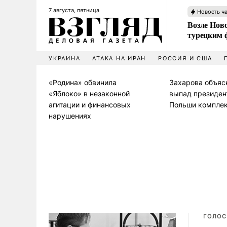
7 августа, пятница
Новость ч
Возле Ново
турецким 
УКРАИНА
АТАКА НА ИРАН
РОССИЯ И США
«Родина» обвинила
Захарова объяс
«Яблоко» в незаконной
выпад президен
агитации и финансовых
Польши компле
нарушениях
ГОЛОС