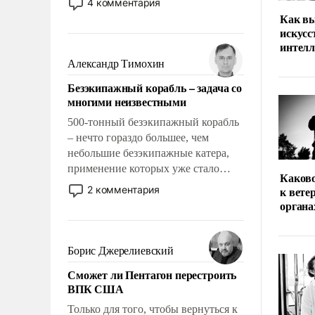
4 комментария
человеку – быть мужественным и
Как вы
твердым под ударами судьбы, брать
искус
на себя ответственность, помогать
интел
слабым, идти вперед и
Александр Тимохин
адаптироваться.
Безэкипажный корабль – задача со
многими неизвестными
500-тонный безэкипажный корабль
– нечто гораздо большее, чем
небольшие безэкипажные катера,
применение которых уже стало
Каков
обыденностью. Задача по созданию
2 комментария
к вете
такого корабля очень сложна и
органа
амбициозна. Однако и ее
реализация радикально поднимет
наши боевые возможности.
Борис Джерелиевский
Сможет ли Пентагон перестроить
ВПК США
Только для того, чтобы вернуться к