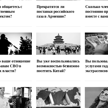
 общаетесь с
Прекратятся ли
Сколько чле
ственным
поставки российского
постоянно п
лектом?
газа в Армению?
вместе с вам
о ваше отношение
Вы уже воспользовались
Вы пользова
ранам СВО в
возможностью безвизово
услугами гад
х власти?
посетить Китай?
экстрасенсов