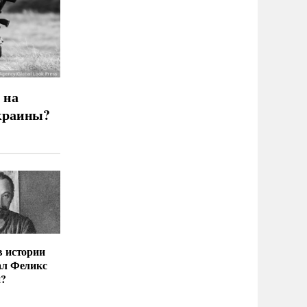
 на
краины?
в истории
ал Феликс
й?