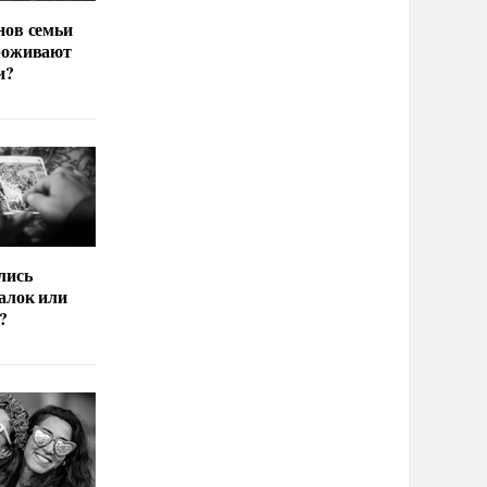
нов семьи
роживают
и?
лись
алок или
?