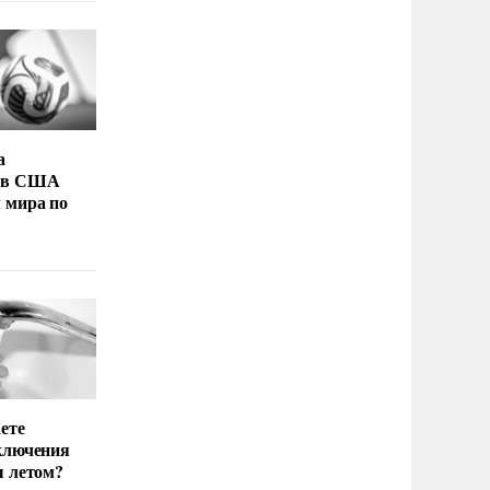
а
 в США
 мира по
ете
ключения
ы летом?