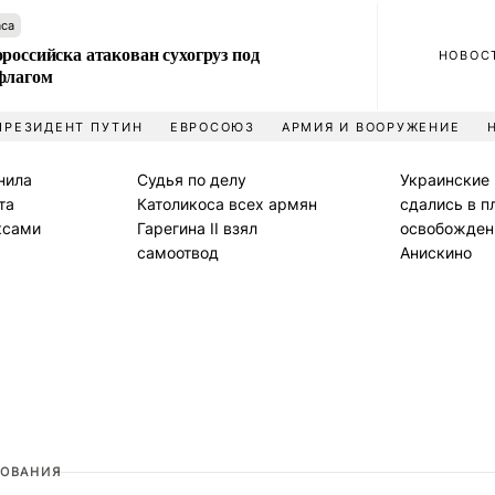
аса
российска атакован сухогруз под
НОВОС
флагом
ПРЕЗИДЕНТ ПУТИН
ЕВРОСОЮЗ
АРМИЯ И ВООРУЖЕНИЕ
нила
Судья по делу
Украинские
та
Католикоса всех армян
сдались в п
ксами
Гарегина II взял
освобожден
самоотвод
Анискино
ОВАНИЯ