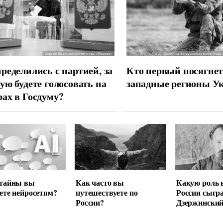
ределились с партией, за
Кто первый посягнет
ую будете голосовать на
западные регионы У
ах в Госдуму?
 тайны вы
Как часто вы
Какую роль 
ете нейросетям?
путешествуете по
России сыгр
России?
Дзержински