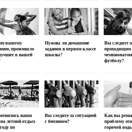
 по вашему
Нужны ли домашние
Вы следите з
нию, произошло
задания в первом классе
проходящим
лучшее в вашей
школы?
чемпионатом
?
футболу?
менились ваши
Вы следите за ситуацией
Как вы реша
на летний отдых
с бензином?
проблему от
 году по
горячей вод