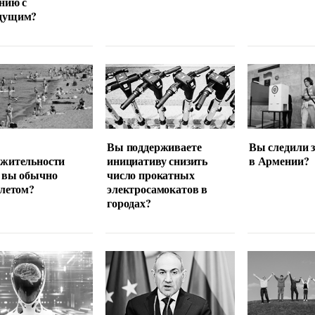
нию с
дущим?
Вы поддерживаете
Вы следили 
лжительности
инициативу снизить
в Армении?
 вы обычно
число прокатных
 летом?
электросамокатов в
городах?