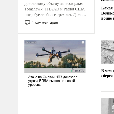
довоенному объему запасов ракет
Какая 
Tomahawk, THAAD и Patriot США
Велико
потребуется более трех лет. Даже
войне
небольшая война с Ираном
4 комментария
опустошила американские
арсеналы. Сложившаяся ситуация
означает многолетний период
уязвимости США, например, перед
Китаем.
В чем 
сбереж