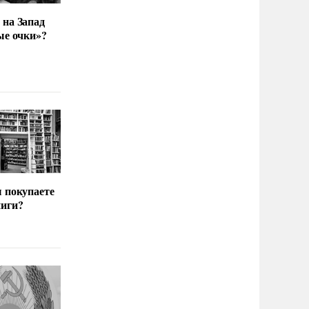
 на Запад
ые очки»?
ы покупаете
иги?