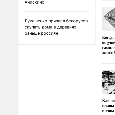
Анискино
Лукашенко призвал белорусов
скупать дома в деревнях
раньше россиян
Когда,
ощуще
самое 
жизни
Как из
планы 
в этом