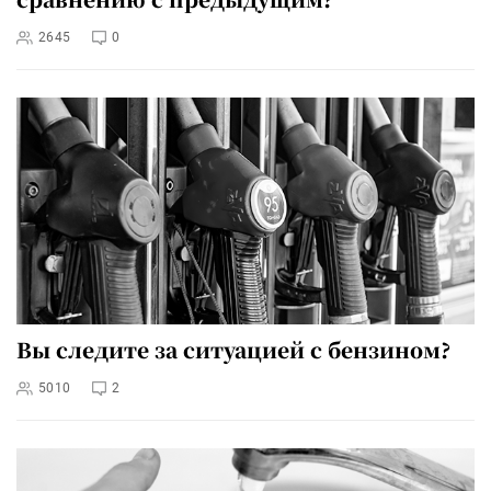
2645
0
Вы следите за ситуацией с бензином?
5010
2