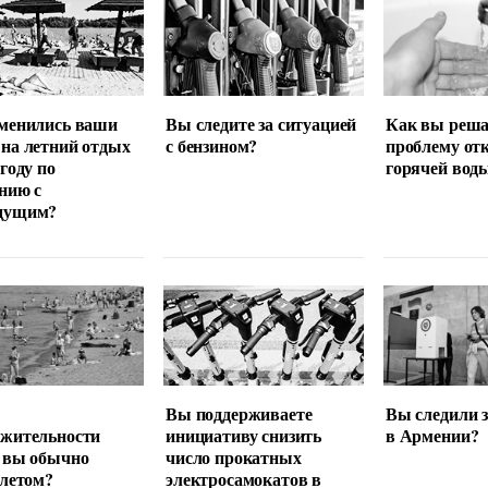
менились ваши
Вы следите за ситуацией
Как вы реша
на летний отдых
с бензином?
проблему от
 году по
горячей вод
нию с
дущим?
Вы поддерживаете
Вы следили 
лжительности
инициативу снизить
в Армении?
 вы обычно
число прокатных
 летом?
электросамокатов в