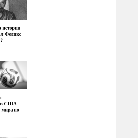
в истории
ал Феликс
й?
а
 в США
 мира по