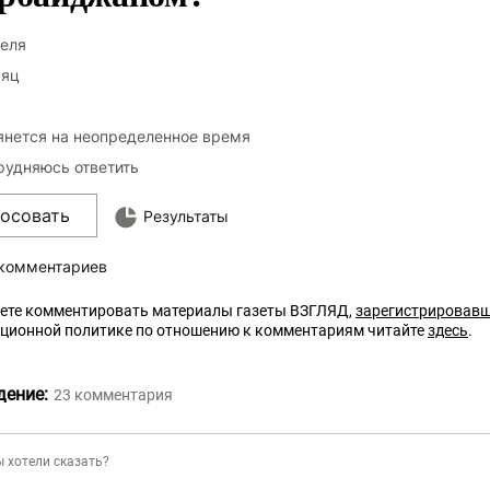
еля
яц
янется на неопределенное время
рудняюсь ответить
лосовать
Результаты
 комментариев
ете комментировать материалы газеты ВЗГЛЯД,
зарегистрировав
кционной политике по отношению к комментариям читайте
здесь
.
дение:
23
комментария