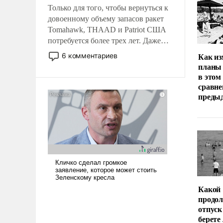
Только для того, чтобы вернуться к
довоенному объему запасов ракет
Tomahawk, THAAD и Patriot США
потребуется более трех лет. Даже
небольшая война с Ираном
Как из
6 комментариев
опустошила американские
планы 
арсеналы. Сложившаяся ситуация
в этом
означает многолетний период
сравне
преды
уязвимости США, например, перед
Китаем.
Какой
продо
отпуск
берете