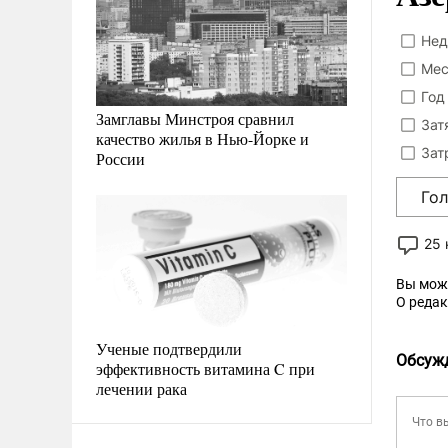
Нед
Мес
Год
Замглавы Минстроя сравнил
Зат
качество жилья в Нью-Йорке и
Зат
России
Го
25
Вы мож
О реда
Ученые подтвердили
Обсуж
эффективность витамина C при
лечении рака