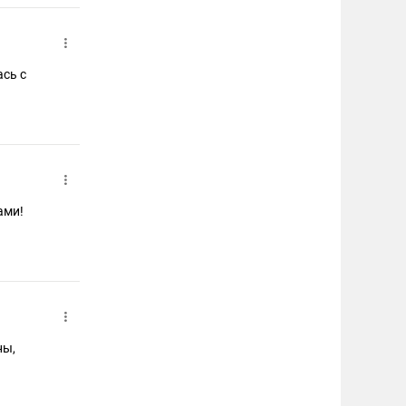
сь с
ами!
ны,