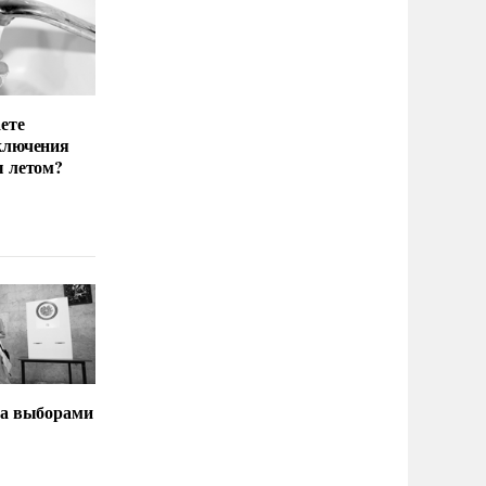
ете
ключения
ы летом?
за выборами