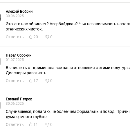
Алексей Бобрин
30.06.2025
Это кто нас обвиняет? Азербайджан? Чья независимость начала
этнических чисток.
Ответить
20
0
Павел Сорокин
01.07.2025
Вычистить от криминала все наши отношения с этими полутурк
Диаспоры разогнать!
Ответить
17
0
Евгений Петров
30.06.2025
Случившееся, полагаю, не более чем формальный повод. Причи
думаю, много глубже.
Ответить
11
0