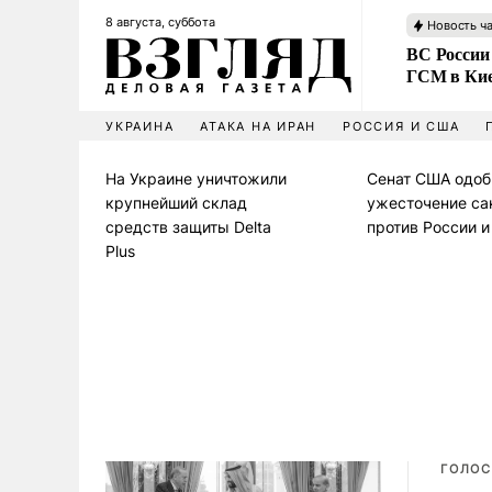
8 августа, суббота
Новость ч
ВС России
ГСМ в Ки
УКРАИНА
АТАКА НА ИРАН
РОССИЯ И США
На Украине уничтожили
Сенат США одоб
крупнейший склад
ужесточение са
средств защиты Delta
против России 
Plus
ГОЛОС