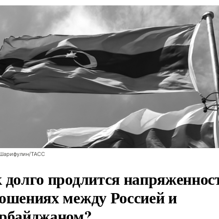
 Шарифулин/ТАСС
 долго продлится напряженнос
ошениях между Россией и
рбайджаном?