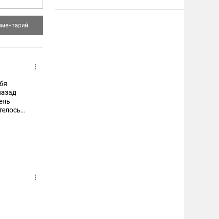
бя
назад
ень
телось