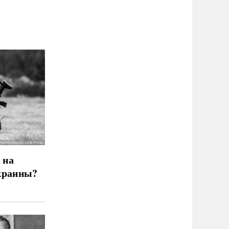
 на
краины?