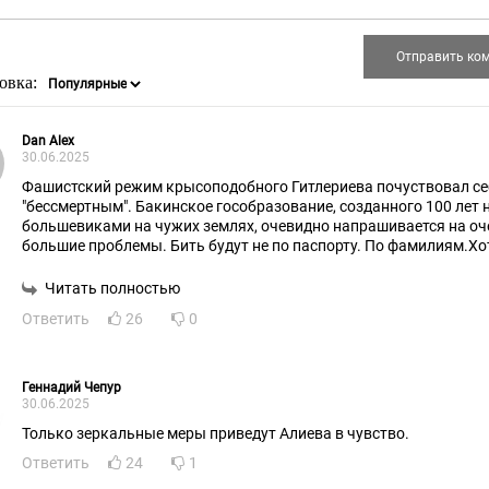
овка:
Dan Alex
30.06.2025
Фашистский режим крысоподобного Гитлериева почуствовал се
"бессмертным". Бакинское гособразование, созданного 100 лет 
большевиками на чужих землях, очевидно напрашивается на оч
большие проблемы. Бить будут не по паспорту. По фамилиям.Хо
бы надеяться,что выкрутасы Гитлериева наконец то образумят наше
руководство. Таких "друзей", за..
Читать полностью
Ответить
26
0
Геннадий Чепур
30.06.2025
Только зеркальные меры приведут Алиева в чувство.
Ответить
24
1