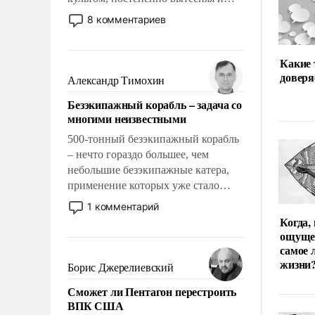
отменяя традиционное требование к
8 комментариев
человеку – быть мужественным и
твердым под ударами судьбы, брать
на себя ответственность, помогать
Какие
доверя
слабым, идти вперед и
Александр Тимохин
адаптироваться.
Безэкипажный корабль – задача со
многими неизвестными
500-тонный безэкипажный корабль
– нечто гораздо большее, чем
небольшие безэкипажные катера,
применение которых уже стало
обыденностью. Задача по созданию
1 комментарий
такого корабля очень сложна и
Когда,
амбициозна. Однако и ее
ощуще
реализация радикально поднимет
самое 
жизни
наши боевые возможности.
Борис Джерелиевский
Сможет ли Пентагон перестроить
ВПК США