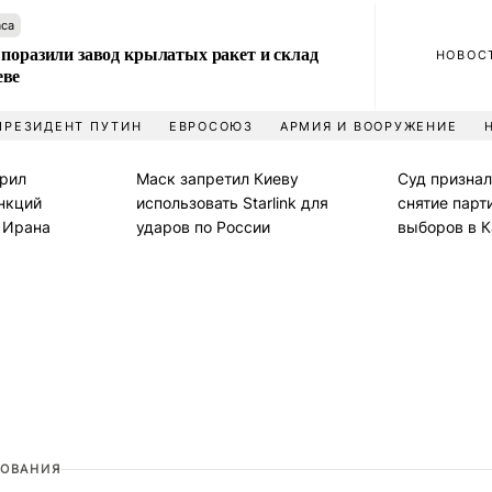
аса
 поразили завод крылатых ракет и склад
НОВОС
еве
ПРЕЗИДЕНТ ПУТИН
ЕВРОСОЮЗ
АРМИЯ И ВООРУЖЕНИЕ
рил
Маск запретил Киеву
Суд призна
нкций
использовать Starlink для
снятие парт
и Ирана
ударов по России
выборов в 
ОВАНИЯ