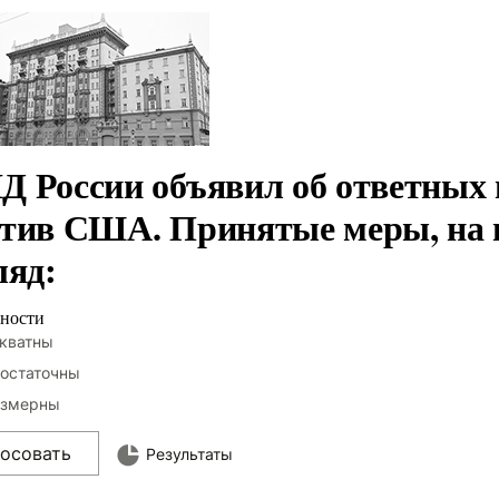
 России объявил об ответных 
тив США. Принятые меры, на
ляд:
ности
кватны
остаточны
змерны
лосовать
Результаты