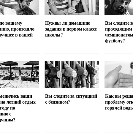
 по вашему
Нужны ли домашние
Вы следите з
нию, произошло
задания в первом классе
проходящим
лучшее в вашей
школы?
чемпионатом
?
футболу?
менились ваши
Вы следите за ситуацией
Как вы реша
на летний отдых
с бензином?
проблему от
 году по
горячей вод
нию с
дущим?