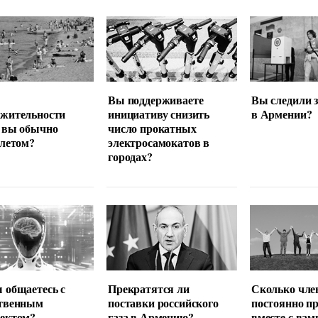
Вы поддерживаете
Вы следили 
лжительности
инициативу снизить
в Армении?
 вы обычно
число прокатных
 летом?
электросамокатов в
городах?
 общаетесь с
Прекратятся ли
Сколько чле
ственным
поставки российского
постоянно п
лектом?
газа в Армению?
вместе с вам