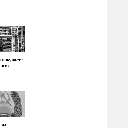
ы покупаете
иги?
 вы