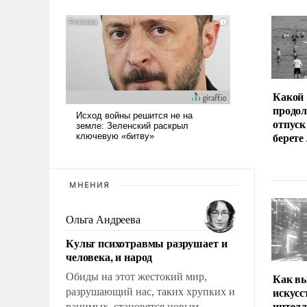
Какой
продо
отпуск
берете
МНЕНИЯ
Ольга Андреева
Культ психотравмы разрушает и
человека, и народ
Обиды на этот жестокий мир,
Как вы
искус
разрушающий нас, таких хрупких и
интел
ранимых, становятся новым