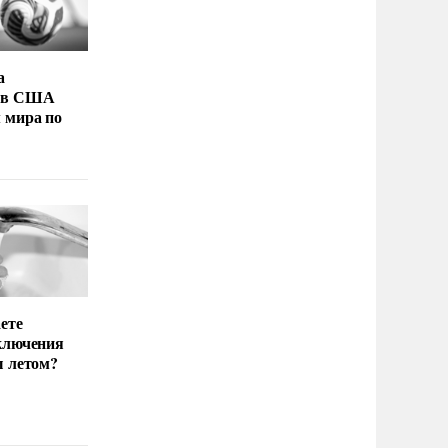
а
 в США
 мира по
ете
ключения
ы летом?