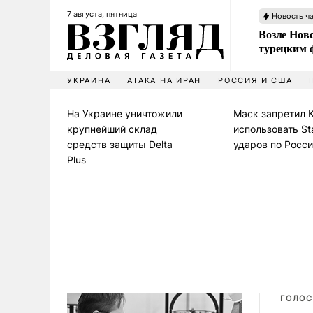
7 августа, пятница
Новость ч
Возле Ново
турецким 
УКРАИНА
АТАКА НА ИРАН
РОССИЯ И США
На Украине уничтожили
Маск запретил 
крупнейший склад
использовать Sta
средств защиты Delta
ударов по Росс
Plus
ГОЛОС