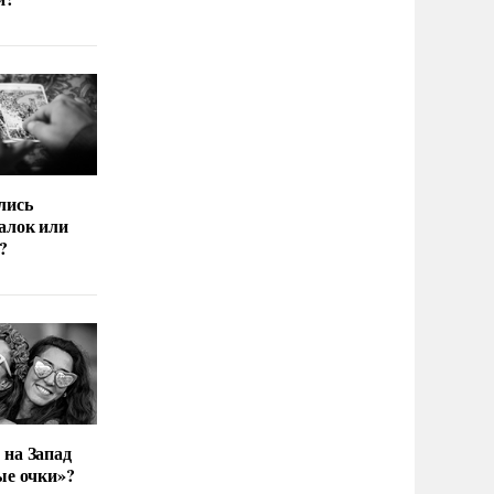
лись
алок или
?
 на Запад
ые очки»?