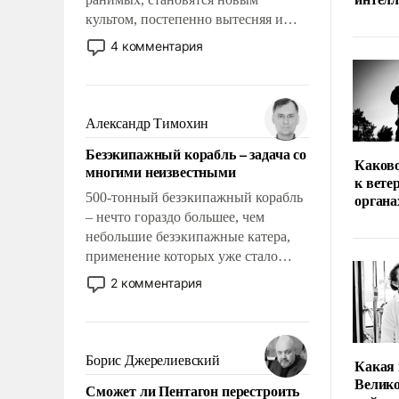
культом, постепенно вытесняя и
отменяя традиционное требование к
4 комментария
человеку – быть мужественным и
твердым под ударами судьбы, брать
на себя ответственность, помогать
слабым, идти вперед и
Александр Тимохин
адаптироваться.
Безэкипажный корабль – задача со
Каков
многими неизвестными
к вете
500-тонный безэкипажный корабль
органа
– нечто гораздо большее, чем
небольшие безэкипажные катера,
применение которых уже стало
обыденностью. Задача по созданию
2 комментария
такого корабля очень сложна и
амбициозна. Однако и ее
реализация радикально поднимет
наши боевые возможности.
Борис Джерелиевский
Какая 
Велико
Сможет ли Пентагон перестроить