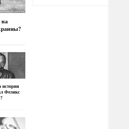
 на
краины?
в истории
ал Феликс
й?