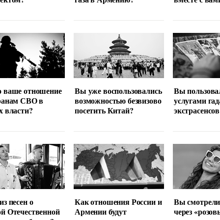
о ваше отношение
Вы уже воспользовались
Вы пользова
ранам СВО в
возможностью безвизово
услугами гад
х власти?
посетить Китай?
экстрасенсов
из песен о
Как отношения России и
Вы смотрели
й Отечественной
Армении будут
через «розов