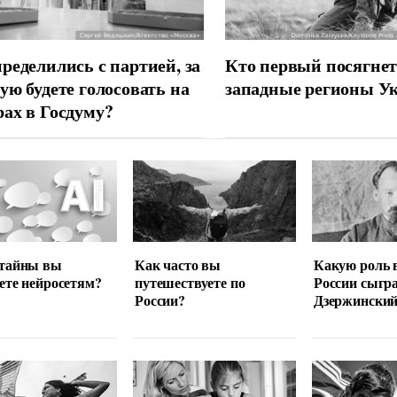
ределились с партией, за
Кто первый посягнет
ую будете голосовать на
западные регионы У
ах в Госдуму?
 тайны вы
Как часто вы
Какую роль 
ете нейросетям?
путешествуете по
России сыгр
России?
Дзержински