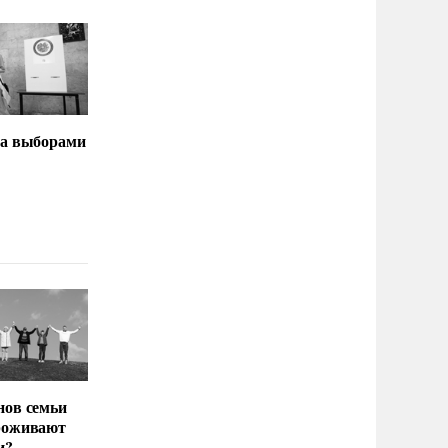
за выборами
нов семьи
роживают
и?