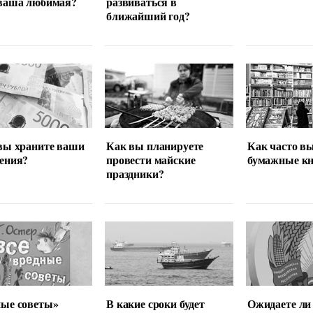
 ваша любимая?
развиваться в
ближайший год?
вы храните ваши
Как вы планируете
Как часто в
ения?
провести майские
бумажные кн
праздники?
ные советы»
В какие сроки будет
Ожидаете ли