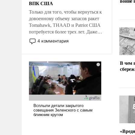
войне
ВПК США
Только для того, чтобы вернуться к
довоенному объему запасов ракет
Tomahawk, THAAD и Patriot США
потребуется более трех лет. Даже
небольшая война с Ираном
4 комментария
опустошила американские
арсеналы. Сложившаяся ситуация
означает многолетний период
В чем 
уязвимости США, например, перед
сбереж
Китаем.
«Вред