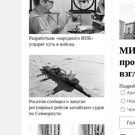
Разработкам «народного ВПК»
ускорят путь в войска
МИД
про
взг
Подроб
Аде
Росатом сообщил о запуске
Нед
регулярных рейсов китайских судов
Чре
по Севморпути
Го