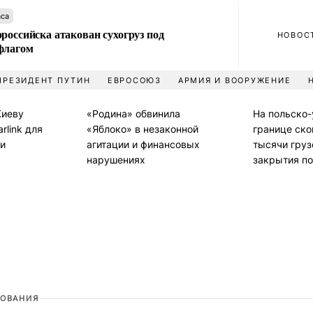
аса
российска атакован сухогруз под
НОВОС
флагом
ПРЕЗИДЕНТ ПУТИН
ЕВРОСОЮЗ
АРМИЯ И ВООРУЖЕНИЕ
Киеву
«Родина» обвинила
На польско
rlink для
«Яблоко» в незаконной
границе ско
ии
агитации и финансовых
тысячи груз
нарушениях
закрытия по
ОВАНИЯ