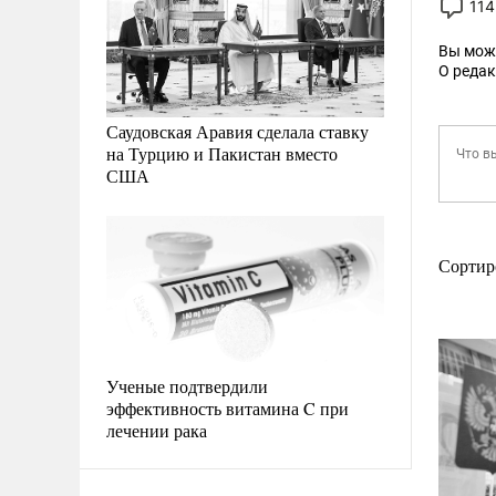
114
Вы мож
О реда
Саудовская Аравия сделала ставку
на Турцию и Пакистан вместо
США
Сортир
Ученые подтвердили
эффективность витамина C при
лечении рака