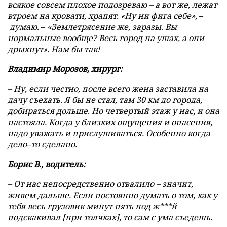
всякое совсем плохое подозреваю – а вот же, лежат
втроем на кровати, храпят. «Ну ни фига себе»,
–
думаю.
–
«Землетрясение же, заразы. Вы
нормальные вообще? Весь город на ушах, а они
дрыхнут». Нам бы так!
Владимир Морозов, хирург:
– Ну, если честно, после всего жена заставила на
дачу съехать. Я бы не стал, там 30 км до города,
добираться дольше. Но четвертый этаж у нас, и она
настояла. Когда у близких ощущения и опасения,
надо уважать и прислушиваться. Особенно когда
дело–то сделано.
Борис В., водитель:
– От нас непосредственно отвалило – значит,
живем дальше. Если постоянно думать о том, как у
тебя весь грузовик минут пять под ж***й
подскакивал [при толчках], то сам с ума съедешь.