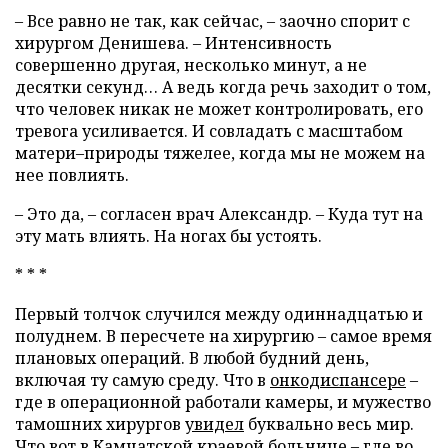
– Все равно не так, как сейчас, – заочно спорит с
хирургом Денишева. – Интенсивность
совершенно другая, несколько минут, а не
десятки секунд… А ведь когда речь заходит о том,
что человек никак не может контролировать, его
тревога усиливается. И совладать с масштабом
матери–природы тяжелее, когда мы не можем на
нее повлиять.
– Это да, – согласен врач Александр. – Куда тут на
эту мать влиять. На ногах бы устоять.
* * *
Первый толчок случился между одиннадцатью и
полуднем. В пересчете на хирургию – самое время
плановых операций. В любой будний день,
включая ту самую среду. Что в
онкодиспансере
–
где в операционной работали камеры, и мужество
тамошних хирургов
увидел
буквально весь мир.
Что вот в Камчатской краевой больнице – где во