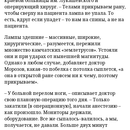
краевой больницы им. Лукашевского и
оперирующий хирург. – Телами прикрываем рану,
чтобы сверху на пациента лампа не упала. То
есть, вдруг если упадет – то нам на спины, а не на
пациента.
Лампы здешние – массивные, широкие,
хирургические, – разумеется, пережили
множество камчатских «землетрусов». Устояли
они и при ударах от нынешней магнитуды.
Однако в любом случае, добавляет доктор
Морозов, какая–то побелка с потолка сыплется, «а
она в открытой ране совсем ни к чему, поэтому
прикрываем».
– У больной перелом ноги, – описывает доктор
свою плановую операцию того дня. – Только
закатили [в операционную], начали анестезию –
как произошло. Мониторы держали,
оборудование. Все же сыпалось–валилось, а мы,
получается, не давали. Больше двух минут