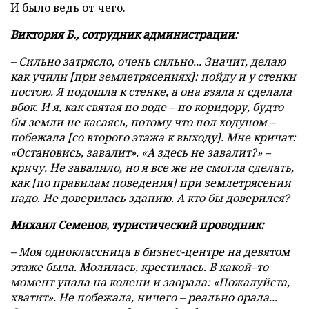
И было ведь от чего.
Виктория Б., сотрудник администрации:
– Сильно затрясло, очень сильно... Значит, делаю
как учили [при землетрясениях]: пойду и у стенки
постою. Я подошла к стенке, а она взяла и сделала
вбок. И я, как святая по воде – по коридору, будто
бы земли не касаясь, потому что пол ходуном –
побежала [со второго этажа к выходу]. Мне кричат:
«Остановись, завалит». «А здесь не завалит?» –
кричу. Не завалило, но я все же не смогла сделать,
как [по правилам поведения] при землетрясении
надо. Не доверилась зданию. А кто бы доверился?
Михаил Семенов, туристический проводник:
– Моя одноклассница в бизнес-центре на девятом
этаже была. Молилась, крестилась. В какой–то
момент упала на колени и заорала: «Пожалуйста,
хватит». Не побежала, ничего – реально орала...