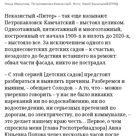
Улица Максутова, Петропавловск-Камчатский. Фото: Юрий Васильев/ВЗГЛЯД
Неказистый «Питер» – так еще называют
Петропавловск-Камчатский – выстоял целиком.
Одноэтажный, пятиэтажный и многоэтажный,
построенный от начала 1900–х и вплоть до 2020–х,
– выстояло все. За исключением одного из
позднесоветских детских садов – к счастью,
незадолго до бедствия вставшего на ремонт:
обвал части фасада, никто не пострадал.
– С этой серией [детских садов] предстоит
разбираться и выявлять причины. Разберемся и
выявим, – обещает Солодов. – А то, что – можно
уверенно говорить – у нас не было никаких
нареканий ни по водоснабжению, ни по
водоотведению, ни серьезных претензий по
дорогам, по электричеству, по всей коммуналке, –
это делает нашему краю честь… Первое, о чем
спросила меня [глава Роспотребнадзора] Анна
Юрьевна Попова через несколько часов после