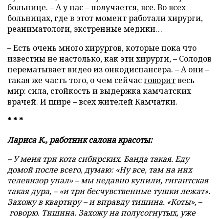
больнице. – А у нас – получается, все. Во всех
больницах, где в этот момент работали хирурги,
реаниматологи, экстренные медики…
– Есть очень много хирургов, которые пока что
известны не настолько, как эти хирурги, – Солодов
перематывает видео из онкодиспансера. – А они –
такая же часть того, о чем сейчас
говорит
весь
мир: сила, стойкость и выдержка камчатских
врачей. И шире – всех жителей Камчатки.
* * *
Лариса К., работник салона красоты:
– У меня три кота сибирских. Банда такая. Еду
домой после всего, думаю: «Ну все, там на них
телевизор упал» – мы недавно купили, гигантская
такая дура, – «и три бесчувственные тушки лежат».
Захожу в квартиру – и вправду тишина. «Коты»,
–
говорю. Тишина. Захожу на полусогнутых, уже