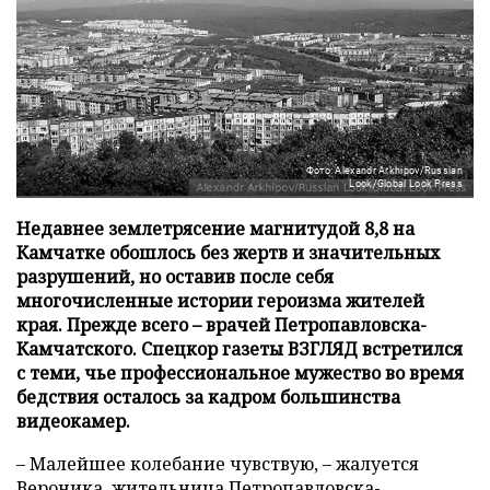
Фото: Alexandr Arkhipov/Russian
Look/Global Look Press
Недавнее землетрясение магнитудой 8,8 на
Камчатке обошлось без жертв и значительных
разрушений, но оставив после себя
многочисленные истории героизма жителей
края. Прежде всего – врачей Петропавловска-
Камчатского. Спецкор газеты ВЗГЛЯД встретился
с теми, чье профессиональное мужество во время
бедствия осталось за кадром большинства
видеокамер.
– Малейшее колебание чувствую, – жалуется
Вероника, жительница Петропавловска-