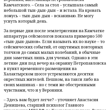
Камчатского. – Села за стол – услышала самый
небольшой тын-дын-дын – и встала. На кровать
ложусь – тын-дын-дын – вскакиваю. Не могу
уснуть который день.
За первые дни после землетрясения на Камчатке
аппаратура сейсмологов показала примерно 500
«тын-дын-дынов». Если называть их по науке – то
сейсмических событий, от ощутимых повторных
толчков до самых малых колебаний, в обычные
дни заметных лишь для ученых. Однако в эти
летние дни под вечер на окраину Петропавловска
в пункт временного размещения на
Халактырском шоссе устремляются десятки
окрестных жителей. Пешком, на такси либо на
своих машинах – но с теми же обостренными
чувствами, что и у Вероники.
– Здесь вам будет легче? – уточняет Анастасия
Денишева, старший психолог Главного