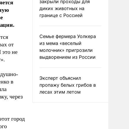
яется
закрыли проходы для
ьную
диких животных на
границе с Россией
е
рации.
Семье фермера Уолкера
ется
из мема «веселый
рах от
молочник» пригрозили
 это не
выдворением из России
».
здушно-
Эксперт объяснил
нко в
пропажу белых грибов в
ыла
лесах этим летом
ку, через
этот город
ого