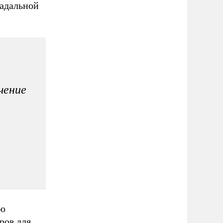
радальной
чение
ую
ров для