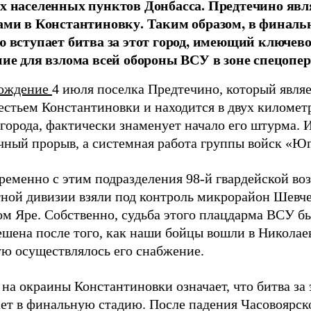
х населенных пунктов Донбасса. Предтечино явл
ами в Константиновку. Таким образом, в финал
ю вступает битва за этот город, имеющий ключево
ние для взлома всей обороны ВСУ в зоне спецопе
ождение
4 июля поселка Предтечино, который явля
естьем Константиновки и находится в двух километ
города, фактически знаменует начало его штурма. И
чный прорыв, а системная работа группы войск «Юг
ременно с этим подразделения 98-й гвардейской во
тной дивизии взяли под контроль микрорайон Шевче
ом Яре. Собственно, судьба этого плацдарма ВСУ б
шена после того, как наши бойцы вошли в Николаев
ую осуществлялось его снабжение.
на окраины Константиновки означает, что битва за 
ает в финальную стадию. После падения Часовоярск