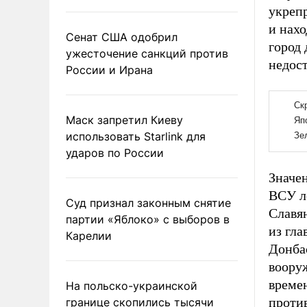
укреп
и нах
Сенат США одобрил
город 
ужесточение санкций против
недост
России и Ирана
Маск запретил Киеву
использовать Starlink для
ударов по России
Значен
ВСУ л
Суд признал законным снятие
Славя
партии «Яблоко» с выборов в
из гл
Карелии
Донба
воору
време
На польско-украинской
проти
границе скопились тысячи