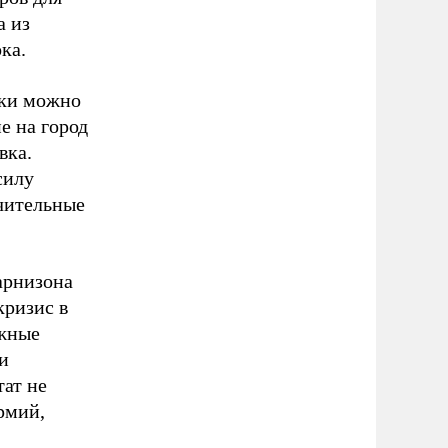
а из
ка.
вки можно
е на город
вка.
силу
ачительные
арнизона
кризис в
ужные
и
тат не
рмий,