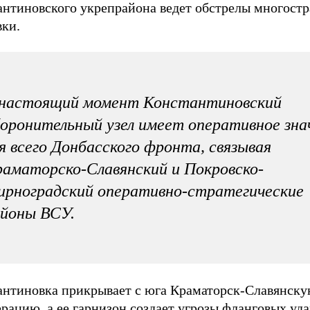
антиновского укрепрайона ведет обстрелы многост
вки.
 настоящий момент Константиновский
оронительный узел имеет оперативное зна
я всего Донбасского фронта, связывая
аматорско-Славянский и Покровско-
рноградский оперативно-стратегические
йоны ВСУ.
антиновка прикрывает с юга Краматорск-Славянск
рацию, а ее гарнизон создает угрозы фланговых уда