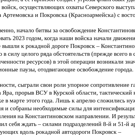
 войск, осуществляющих охваты Северского выступ
 Артемовска и Покровска (Красноармейска) с восто
венно, начало битвы за освобождение Константино
вать 2023 годом, когда наши войска начали движени
е вышли к рокадной дороге Покровск – Константино
 в силу целого ряда обстоятельств (прежде всего в 
иченности ресурсов) в этой операции возникали зн
ионные паузы, отодвигающие освобождение города.
ности, сыграли свои роли упорное сопротивление г
 Яра, прорыв ВСУ в Курской области, тактический 
ке в марте этого года. Лишь к апрелю сложились н
ия и собраны необходимые силы для интенсификаци
пления на Константиновском направлении. И резуль
ил себя ждать – силами подразделений 8-й и 51-й а
вующих вдоль рокадной автодороги Покровск –