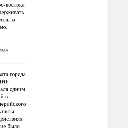
ро-востока
держивать
силы и
но.
ата города
 ДНР
тала одним
й в
лерийского
пункты
действиях
ние было