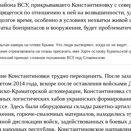
района ВСУ, прикрывавшего Константиновку с севе
одящегося по отношению к ней на возвышенности, у
долгое время, особенно в условиях нехватки живой 
атка боеприпасов и вооружения, будет проблематич
ие Константиновки трудно переоценить. После захв
етом 2014 года, вскоре после оставления войсками
нско-Краматорской агломерации, Константиновка с
авных логистических хабов украинских формировани
ссе. Здесь были оборудованы склады ракетно-артил
жения, горюче-смазочных материалов, находились 
нной дислокации войск, задействованных в боевых 
в народных республик. Константиновское направле