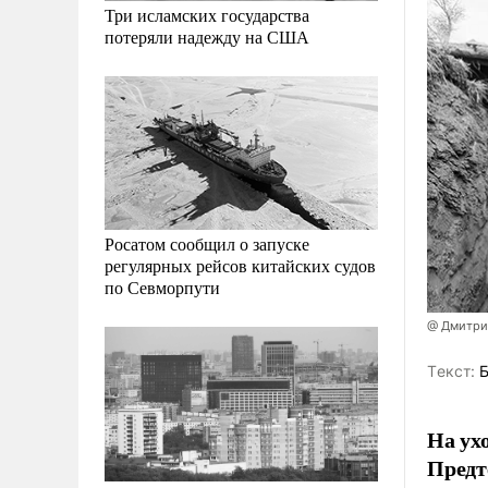
Три исламских государства
потеряли надежду на США
Росатом сообщил о запуске
регулярных рейсов китайских судов
по Севморпути
@ Дмитри
Tекст:
Б
На ух
Предт