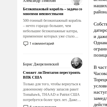
Александр Тимохин
адаптироваться.
наших
Безэкипажный корабль – задача со
района
многими неизвестными
500-тонный безэкипажный корабль
Собст
– нечто гораздо большее, чем
датиро
небольшие безэкипажные катера,
и даж
применение которых уже стало
обыденностью. Задача по созданию
Однако
1 комментарий
такого корабля очень сложна и
огран
амбициозна. Однако и ее
позиц
реализация радикально поднимет
наши боевые возможности.
Борис Джерелиевский
В част
Сможет ли Пентагон перестроить
Часова
ВПК США
Торец
Только для того, чтобы вернуться к
услов
довоенному объему запасов ракет
насту
Tomahawk, THAAD и Patriot США
замедл
потребуется более трех лет. Даже
дейст
небольшая война с Ираном
6 комментариев