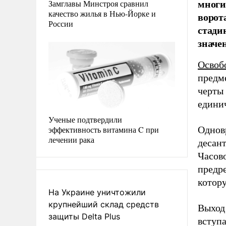
многи
Замглавы Минстроя сравнил
качество жилья в Нью-Йорке и
ворот
России
стади
значе
Освоб
предм
черты 
едини
Ученые подтвердили
эффективность витамина C при
Однов
лечении рака
десан
Часов
предре
котор
На Украине уничтожили
крупнейший склад средств
Выход 
защиты Delta Plus
вступ