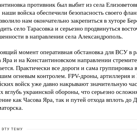
антиновка противник был выбит из села Елизоветов
наши войска обеспечили безопасность своего фланг
зволило нам окончательно закрепиться в хуторе Бер
дить село Тарасовка и серьезно продвинуться восто
шенности в направлении села Александрополь.
тоящий момент оперативная обстановка для ВСУ в 
а Яра и на Константиновском направлении стремит
ется. Практически все дороги и сама группировка в
ашим огневым контролем. FPV-дроны, артиллерия и
йских войск уже давно накрывают значительную час
х вглубь украинской обороны, что серьезно осложн
ние как Часова Яра, так и путей отхода вплоть до
маторска.
 ЭТУ ТЕМУ