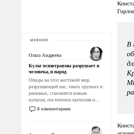
Конст
Горло
МНЕНИЯ
В
об
Ольга Андреева
дл
Культ психотравмы разрушает и
человека, и народ
Кр
Обиды на этот жестокий мир,
Ми
разрушающий нас, таких хрупких и
ра
ранимых, становятся новым
культом, постепенно вытесняя и
отменяя традиционное требование к
8 комментариев
человеку – быть мужественным и
твердым под ударами судьбы, брать
Конст
на себя ответственность, помогать
агломе
слабым, идти вперед и