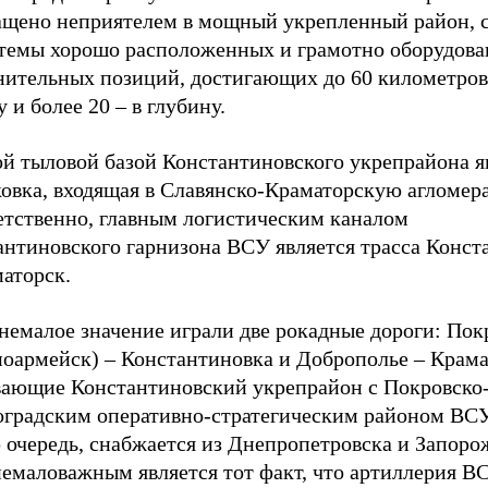
ащено неприятелем в мощный укрепленный район, 
стемы хорошо расположенных и грамотно оборудов
нительных позиций, достигающих до 60 километров
 и более 20 – в глубину.
ой тыловой базой Константиновского укрепрайона я
овка, входящая в Славянско-Краматорскую агломер
етственно, главным логистическим каналом
антиновского гарнизона ВСУ является трасса Конст
аторск.
немалое значение играли две рокадные дороги: Пок
ноармейск) – Константиновка и Доброполье – Крама
вающие Константиновский укрепрайон с Покровско
градским оперативно-стратегическим районом ВСУ
 очередь, снабжается из Днепропетровска и Запоро
немаловажным является тот факт, что артиллерия В