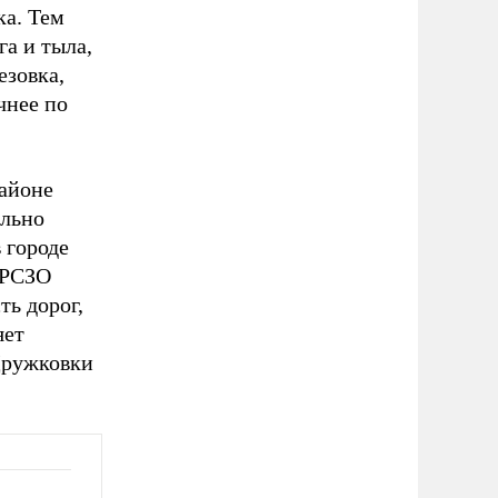
ка. Тем
а и тыла,
езовка,
чнее по
районе
ельно
 городе
 РСЗО
ть дорог,
яет
 Дружковки