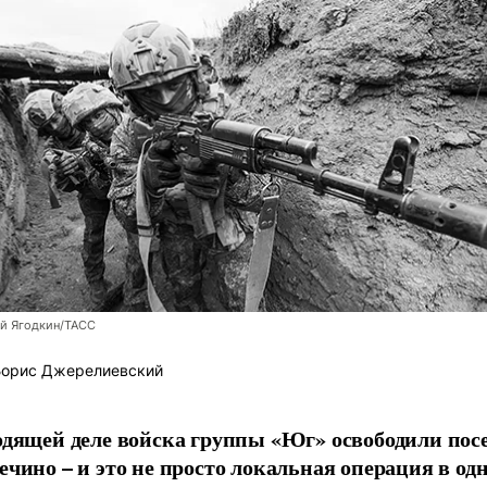
й Ягодкин/ТАСС
орис Джерелиевский
одящей деле войска группы «Юг» освободили пос
ечино – и это не просто локальная операция в од