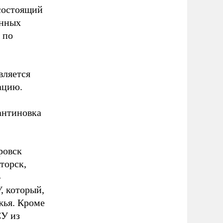
состоящий
анных
 по
вляется
ацию.
антиновка
ровск
торск,
-
, который,
жья. Кроме
СУ из