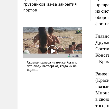
грузовиков из-за закрытия
превр
портов
из си
оборо
фронту
Главн
Дружк
Соотв
Конст
– Крам
Ранее 
(Крас
связы
Мирно
в свою
того, 