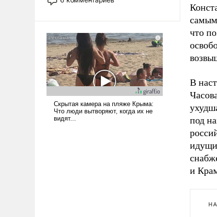
Конст
опустошила американские
арсеналы. Сложившаяся ситуация
самым 
означает многолетний период
что по
уязвимости США, например, перед
освобо
Китаем.
возвы
В нас
Часов
ухудша
под н
росси
идущи
снабже
и Кра
НА