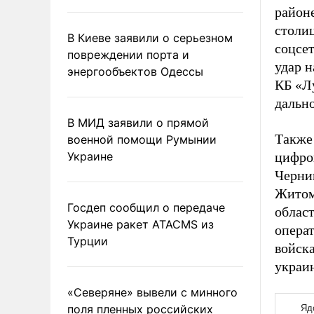
район
столиц
В Киеве заявили о серьезном
соцсе
повреждении порта и
удар 
энергообъектов Одессы
КБ «Л
дальн
В МИД заявили о прямой
Также 
военной помощи Румынии
Украине
цифро
Черни
Житом
Госдеп сообщил о передаче
облас
Украине ракет ATACMS из
опера
Турции
войск
украи
«Северяне» вывели с минного
поля пленных российских