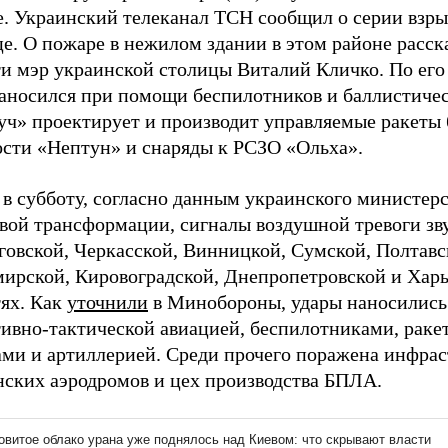
е. Украинский телеканал ТСН сообщил о серии взры
е. О пожаре в нежилом здании в этом районе расск
ти мэр украинской столицы Виталий Кличко. По его
наносился при помощи беспилотников и баллистичес
уч» проектирует и производит управляемые ракеты
ости «Нептун» и снаряды к РСЗО «Ольха».
в субботу, согласно данным украинского министерс
вой трансформации, сигналы воздушной тревоги зв
говской, Черкасской, Винницкой, Сумской, Полтавс
ирской, Кировоградской, Днепропетровской и Хар
тях. Как
уточнили
в Минобороны, удары наносились
тивно-тактической авиацией, беспилотниками, рак
ами и артиллерией. Среди прочего поражена инфрас
нских аэродромов и цех производства БПЛА.