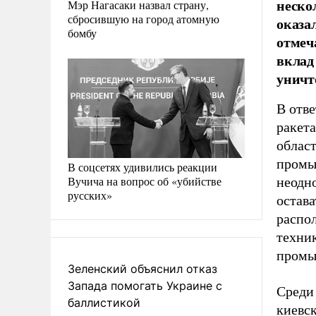
неско
Мэр Нагасаки назвал страну,
сбросившую на город атомную
оказа
бомбу
отмеч
вклад
уничт
В отв
ракет
област
промы
В соцсетях удивились реакции
Вучича на вопрос об «убийстве
неодн
русских»
остава
распо
техни
промы
Зеленский объяснил отказ
Запада помогать Украине с
Среди
баллистикой
киевс