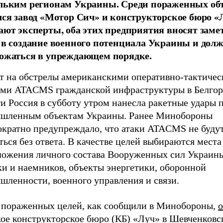
льким регионам Украины. Среди пораженных об
лся завод «Мотор Сич» и конструкторское бюро «
ают эксперты, оба этих предприятия вносят зам
 в создание военного потенциала Украины и дол
ожаться в упреждающем порядке.
ет на обстрелы американскими оперативно-тактиче
ами ATACMS гражданской инфраструктуры в Белгор
и Россия в субботу утром нанесла ракетные удары 
шленным объектам Украины. Ранее Минобороны
ократно предупреждало, что атаки ATACMS не буду
ться без ответа. В качестве целей выбираются места
ложения личного состава Вооруженных сил Украин
ки и наемников, объекты энергетики, оборонной
шленности, военного управления и связи.
 пораженных целей, как сообщили в Минобороны,
о
кое конструкторское бюро (КБ) «Луч» в Шевченковс