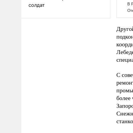
солдат
Друго
подко
коорд
Лебед
специ
С сове
ремон
промы
более 
Запор
Снежн
станко