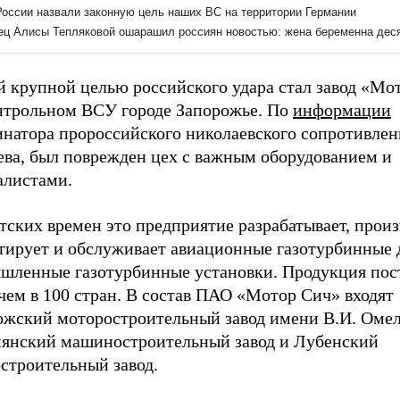
й крупной целью российского удара стал завод «Мо
нтрольном ВСУ городе Запорожье. По
информации
инатора пророссийского николаевского сопротивлен
ева, был поврежден цех с важным оборудованием и
алистами.
тских времен это предприятие разрабатывает, произ
тирует и обслуживает авиационные газотурбинные 
шленные газотурбинные установки. Продукция пос
чем в 100 стран. В состав ПАО «Мотор Сич» входят
ожский моторостроительный завод имени В.И. Омел
янский машиностроительный завод и Лубенский
строительный завод.