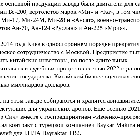
е основной продукции завода были двигатели для с
и Бе-200, вертолетов марок «Ми» и «Ка», в том чи
, Ми-17, Ми-24М, Ми-28 и «Ансат», военно-трансп
етов Ан-70, Ан-124 «Руслан» и Ан-225 «Мрия».
2014 года Киев в одностороннем порядке прекратил
ческое сотрудничество с Москвой. Предприятие пыт
ить китайские инвесторы, но после длительных
ательств и судебных процессов осенью 2022 года о
вление государства. Китайский бизнес оценивал сво
лько миллиардов долларов.
 на этом заводе собираются и хранятся авиадвигате
ектующие для украинских дронов. Еще осенью 2021
р Сич» вместе с госпредприятием «Ивченко-прогре
ал контракт с турецкой компанией Baykar Makina н
елей для БПЛА Bayraktar TB2.