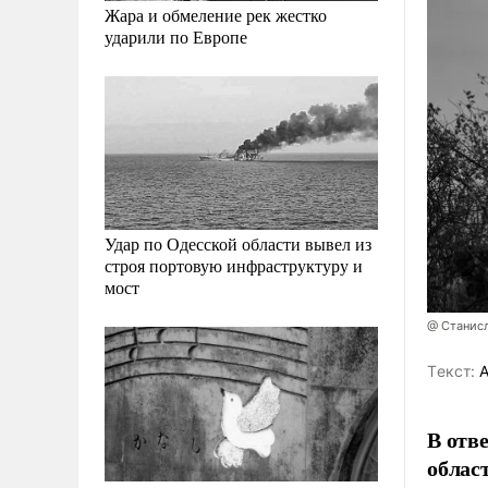
Жара и обмеление рек жестко
ударили по Европе
Удар по Одесской области вывел из
строя портовую инфраструктуру и
мост
@ Станис
Tекст:
А
В отв
облас