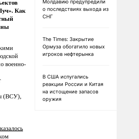
ъектов
Молдавию предупредили
Луч». Как
о последствиях выхода из
СНГ
етный
жны
The Times: Закрытие
Ормуза обогатило новых
скими
игроков нефтерынка
одской
по военно-
В США испугались
т
реакции России и Китая
на истощение запасов
ы (ВСУ),
оружия
казалось
ком