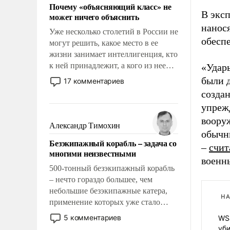
Почему «объясняющий класс» не
В эксп
может ничего объяснить
нанос
Уже несколько столетий в России не
обесп
могут решить, какое место в ее
жизни занимает интеллигенция, кто
к ней принадлежит, а кого из нее
«Удар
исключили с правом
были д
17 комментариев
восстановления и без оного. И чем
созда
она отличается от просто
упреж
образованных людей. Иногда
воору
казалось, что эти вопросы решены
Александр Тимохин
обычн
раз и навсегда, но – нет, не решены.
Безэкипажный корабль – задача со
–
счит
многими неизвестными
военн
500-тонный безэкипажный корабль
– нечто гораздо большее, чем
небольшие безэкипажные катера,
НА
применение которых уже стало
обыденностью. Задача по созданию
5 комментариев
WS
такого корабля очень сложна и
уб