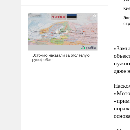
амбициозна. Однако и ее
Кие
реализация радикально поднимет
наши боевые возможности.
Эк
ст
«Замыс
объек
нужно 
даже н
Наско
«Мото
«прим
пораж
основа