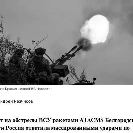
лав Красильников/РИА Новости
ндрей Резчиков
ет на обстрелы ВСУ ракетами ATACMS Белгородс
ти Россия ответила массированными ударами по