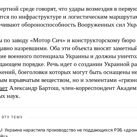
ертной среде говорят, что удары возмездия в перву
ятся по инфраструктуре и логистическим маршрута
ечивают обороноспособность Вооруженных сил Укр
ы по заводу «Мотор Сич» и конструкторскому бюро
авно назревшими. Оба эти объекта вносят заметный
ние военного потенциала Украины и должны уничто
дающем порядке. Речь идет о создании Украиной р
жений, боеголовки которых могут быть оснащены не
ым взрывчатым веществом, но и элементами «грязн
ает
Александр Бартош, член-корреспондент Акаде
ых наук.
 ЭТУ ТЕМУ
J: Украина нарастила производство не поддающихся РЭБ «дрон
ийц»