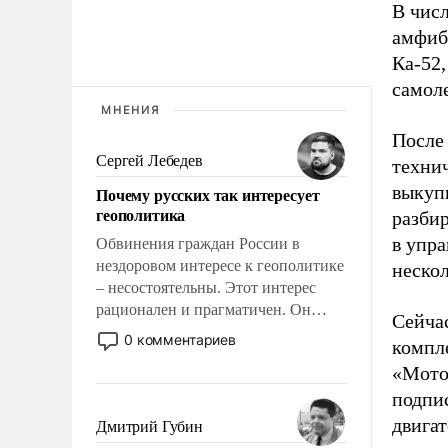
В числ
амфиби
Ка-52
самол
МНЕНИЯ
После 
Сергей Лебедев
техни
выкуп
Почему русских так интересует
геополитика
разбир
в упра
Обвинения граждан России в
нездоровом интересе к геополитике
неско
– несостоятельны. Этот интерес
рационален и прагматичен. Он
Сейчас
обусловлен тысячелетним опытом
0 комментариев
компл
выживания в крайне непростых
«Мото
условиях и фундаментальным
подпис
знанием, что мировая политика
имеет свойство заявляться на порог
двигат
Дмитрий Губин
нашего дома.