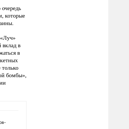
ю очередь
м, которые
аины.
 «Луч»
 вклад в
жаться в
акетных
 только
ой бомбы»,
мии
ов-