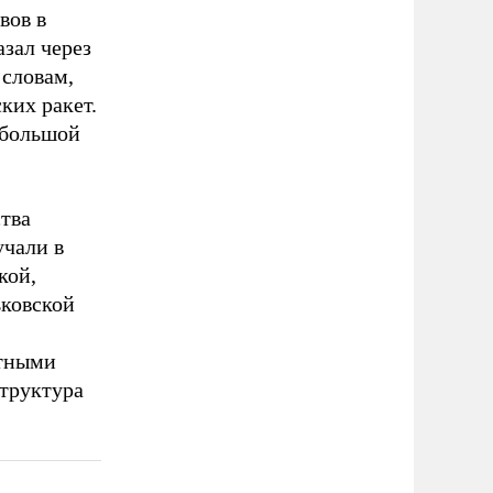
вов в
азал через
 словам,
ких ракет.
 большой
тва
учали в
кой,
ьковской
етными
труктура