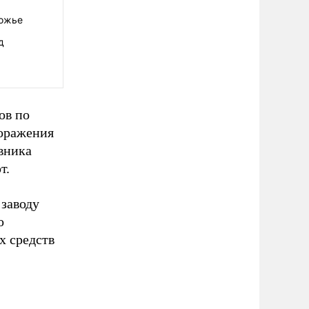
рожье
д
ов по
поражения
вника
т.
заводу
о
 средств