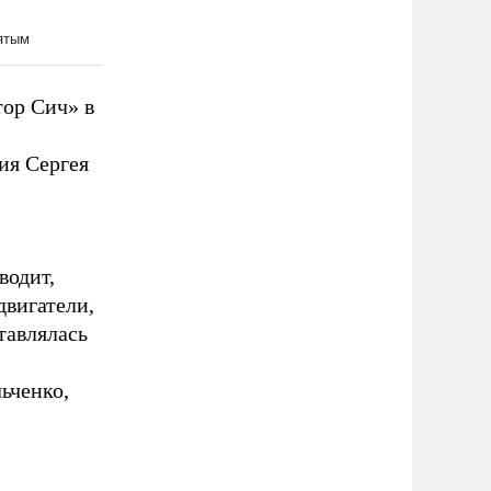
тор Сич» в
ия Сергея
водит,
двигатели,
тавлялась
ьченко,