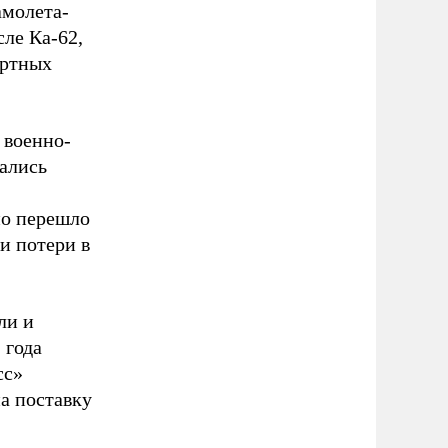
амолета-
сле Ка-62,
ортных
 военно-
ались
но перешло
и потери в
ли и
 года
сс»
а поставку