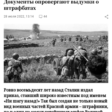
Документы опровергают выдумки о
штрафбатах
28 июля 2022, 13:14
44
Фото: Макс Альперт/РИА Новости
Ровно восемьдесят лет назад Сталин издал
приказ, ставший широко известным под именем
«Ни шагу назад!» Так был создан не только новый
вид военных частей Красной армии – штрафники,
но и один из самых устойчивых мифов Великой