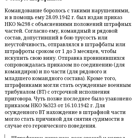
Командование боролось с такими нарушениями,
и в помощь ему 28.09.1942 г. был издан приказ
НКО №298 с объяснениями положений штрафных
частей. Согласно ему, командный и рядовой
состав, допустивший в бою трусость или
неустойчивость, отправлялся в штрафбаты или
штрафроты сроком от 1 до 3 месяцев, чтобы
искупить свою вину. Отправка провинившихся
сопровождалась приказом по соединению (для
командиров) и по части (для рядового и
младшего командного состава). Кроме того,
штрафниками могли стать осужденные военным
трибуналом (ВТ) с отсрочкой исполнения
приговора. Чуть позже последнее было узаконено
приказом НКО №323 от 16.10.1942 г. Для
осужденного ВТ нахождение в штрафной части
могло стать причиной для снятия судимости в
случае его героического поведения.
Штрафники лишались всех званий и наград,