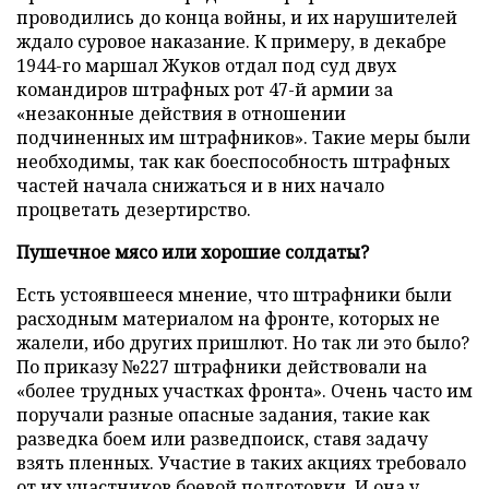
проводились до конца войны, и их нарушителей
ждало суровое наказание. К примеру, в декабре
1944-го маршал Жуков отдал под суд двух
командиров штрафных рот 47-й армии за
«незаконные действия в отношении
подчиненных им штрафников». Такие меры были
необходимы, так как боеспособность штрафных
частей начала снижаться и в них начало
процветать дезертирство.
Пушечное мясо или хорошие солдаты?
Есть устоявшееся мнение, что штрафники были
расходным материалом на фронте, которых не
жалели, ибо других пришлют. Но так ли это было?
По приказу №227 штрафники действовали на
«более трудных участках фронта». Очень часто им
поручали разные опасные задания, такие как
разведка боем или разведпоиск, ставя задачу
взять пленных. Участие в таких акциях требовало
от их участников боевой подготовки. И она у