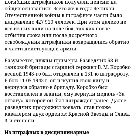
погибших штрафников получали пенсию на
общих основаниях. Всего же в годы Великой
Отечественной войны в штрафные части было
направлено 427 910 человек. При этом далеко не
все из них пали на поле боя, так как после
отбытия срока или после досрочного
освобождения штрафники возвращались обратно
в части действующей армии.
Разумеется, нужны примеры. Разведчик 68-й
танковой бригады старший сержант В. М. Коробко
весной 1943-го был отправлен в 151-ю штрафроту.
В бою 11.05.1943 г. он искупил свою вину и
вернулся обратно в бригаду. Коробко был
восстановлен в звании, ему вернули медаль «За
отвагу», которой он был награжден ранее. Далее
разведчик продолжил воевать, став позже
кавалером двух орденов: Красной Звезды и Славы
3-й степени.
Из штрафных в дисциплинарные