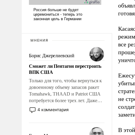
объяв
готов
Касая
режим
МНЕНИЯ
все ре
проше
Борис Джерелиевский
уничт
Сможет ли Пентагон перестроить
ВПК США
Ежесу
Только для того, чтобы вернуться к
убиты
довоенному объему запасов ракет
страт
Tomahawk, THAAD и Patriot США
не ст
потребуется более трех лет. Даже
солдат
небольшая война с Ираном
4 комментария
опустошила американские
замет
арсеналы. Сложившаяся ситуация
означает многолетний период
В это
уязвимости США, например, перед