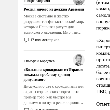
Геворг Мирзаян
(в том
Китаем.
коман
Россия ничего не должна Армении
самол
Москва системно и жестко
воору
разрушает тот фантастический мир,
который Пашинян рисует для
пораж
армянского населения. Мир, где
политические прожекты будут
17 комментариев
«Хоро
безусловно оплачиваться за счет
гипер
российских налогоплательщиков и
коман
где Еревану за свои поступки не
против
нужно отвечать.
Тимофей Бордачёв
летате
«Большая крокодила» из Израиля
более
показала проблему границ
военн
допустимого
стоящ
Дискуссия о рве с крокодилами для
ПВО, 
охраны израильских тюрем – это
пример того, как быстро мы
двигаемся по пути революционных
Отмет
изменений. То, что несколько лет
9 комментариев