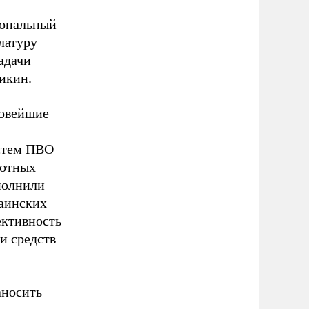
ональный
латуру
адачи
викин.
новейшие
истем ПВО
лотных
полнили
раинских
ективность
и средств
носить