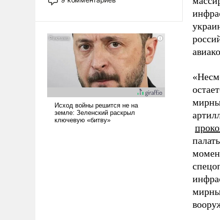
масси
назад было образом для
инфрас
псевдонаучной фантастики, стало
украи
всерьез обсуждаемой идеей.
росси
авиак
«Несм
остае
мирны
артилл
прок
палат
момен
спецоп
инфра
мирны
воору