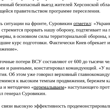
ленный безопасный выезд жителей Херсонской обла
ящейся правительством программе переселения.
сь ситуации на фронте, Суровикин
отметил
: «Украи
 стремится прорвать нашу оборону, подтягивает на
зервы, в основном силы территориальной обороны, 
дшие курс подготовки. Фактически Киев обрекает и
ожение».
точные потери ВСУ составляют от 600 до тысячи че
ми и ранеными, констатировал командующий. «У на
егия. Об этом уже говорил верховный главнокоман
ремимся к высоким темпам продвижения, бережем к
а и методично «
перемалываем
» наступающего прот
ил генерал Суровикин.
й связи высокую эффективность продемонстрировал