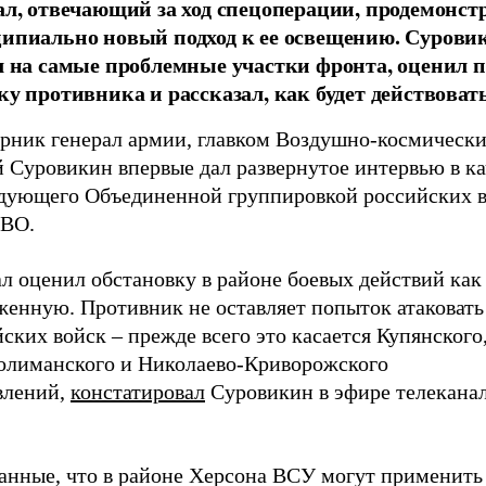
ал, отвечающий за ход спецоперации, продемонст
ипиально новый подход к ее освещению. Сурови
л на самые проблемные участки фронта, оценил 
ку противника и рассказал, как будет действовать
орник генерал армии, главком Воздушно-космически
 Суровикин впервые дал развернутое интервью в ка
дующего Объединенной группировкой российских в
СВО.
л оценил обстановку в районе боевых действий как
женную. Противник не оставляет попыток атаковать
ских войск – прежде всего это касается Купянского
олиманского и Николаево-Криворожского
влений,
констатировал
Суровикин в эфире телеканал
данные, что в районе Херсона ВСУ могут применить