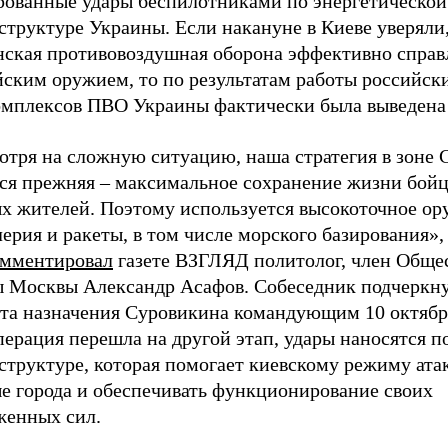
рованные удары беспилотниками по энергетической
труктуре Украины. Если накануне в Киеве уверяли,
нская противовоздушная оборона эффективно справл
йским оружием, то по результатам работы российск
омплексов ПВО Украины фактически была выведена 
отря на сложную ситуацию, наша стратегия в зоне
тся прежняя – максимальное сохранение жизни бойц
х жителей. Поэтому используется высокоточное ор
ерия и ракеты, в том числе морского базирования»,
омментировал
газете ВЗГЛЯД политолог, член Обще
ы Москвы Александр Асафов. Собеседник подчеркну
та назначения Суровикина командующим 10 октябр
ерация перешла на другой этап, удары наносятся п
структуре, которая помогает киевскому режиму ата
е города и обеспечивать функционирование своих
женных сил.