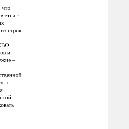
 что
яется с
их
из строя.
 СВО
ов и
ужие –
 –
ственной
л: с
я
о той
ковать