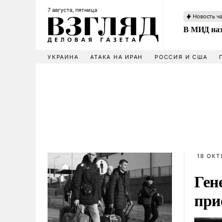
7 августа, пятница
Новость ч
В МИД наз
УКРАИНА
АТАКА НА ИРАН
РОССИЯ И США
18 ОКТ
Ген
при