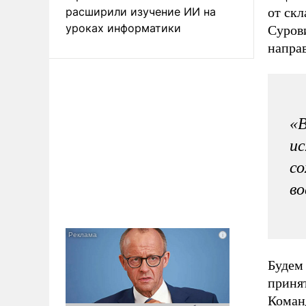
расширили изучение ИИ на
от ск
уроках информатики
Суров
напра
«В
ис
со
в
Будем 
приня
Коман