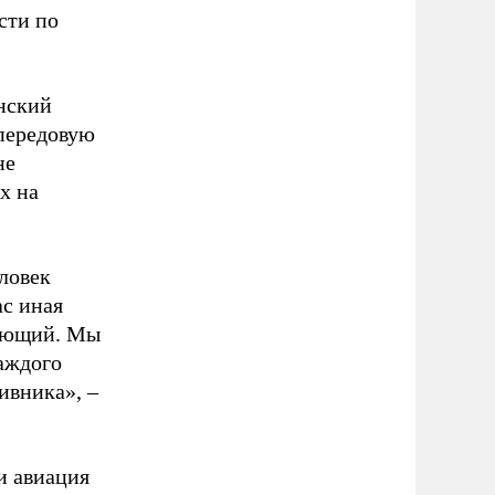
сти по
нский
 передовую
не
х на
ловек
с иная
дующий. Мы
аждого
ивника», –
и авиация