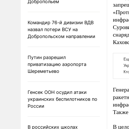
Добропольем
запре
«Прот
инфра
Командир 76-й дивизии ВДВ
Суров
назвал потери ВСУ на
снаря
Добропольском направлении
Кахов
Путин разрешил
приватизацию аэропорта
Шереметьево
Генер
Генсек ООН осудил атаки
ракетн
украинских беспилотников по
инфра
России
Такж
В цело
В российских школах