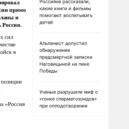
рировал
Россияне рассказали,
кин прямо
какие книги и фильмы
помогают воспитывать
планы и
детей
 Россия.
х сил
Альпинист допустил
честве
обнаружение
ойск в
предсмертной записки
Наговицыной на пике
Победы
 позиции
,
Ученые разрушили миф о
«гонке сперматозоидов»
а «Россия
при оплодотворении