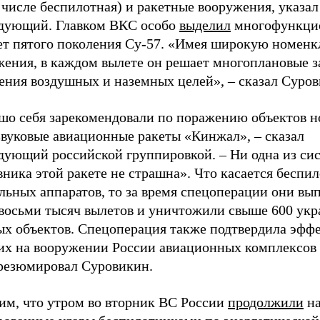
 числе беспилотная) и ракетные вооружения, указал
дующий. Главком ВКС особо
выделил
многофункци
ет пятого поколения Су-57. «Имея широкую номенк
жения, в каждом вылете он решает многоплановые з
ения воздушных и наземных целей», – сказал Суро
шо себя зарекомендовали по поражению объектов 
звуковые авиационные ракеты «Кинжал», – сказал
дующий российской группировкой. – Ни одна из с
ника этой ракете не страшна». Что касается беспи
льных аппаратов, то за время спецоперации они вы
 восьми тысяч вылетов и уничтожили свыше 600 ук
ых объектов. Спецоперация также подтвердила эфф
их на вооружении России авиационных комплексов 
резюмировал Суровикин.
им, что утром во вторник ВС России
продолжили
на