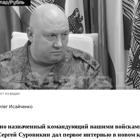
от из видео
лег Исайченко
но назначенный командующий нашими войсками
ергей Суровикин дал первое интервью в новом к