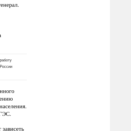
енерал.
а
анного
жению
населения.
ГЭС.
 зависеть