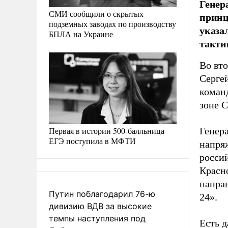
Генер
СМИ сообщили о скрытых
принц
подземных заводах по производству
указа
БПЛА на Украине
такти
Во вт
Сергей
коман
зоне 
Первая в истории 500-балльница
Генера
ЕГЭ поступила в МФТИ
напря
россий
Красн
напра
Путин поблагодарил 76-ю
24».
дивизию ВДВ за высокие
темпы наступления под
Есть 