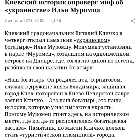
Киевский историк опроверг миф об
«украинстве» Ильи Муромца
2 августа 2018, 22:35
75
Киевский градоначальник Виталий Кличко в
четверг открыл памятник «
украинскому
богатырю
» Илье Муромцу. Монумент установили
в парке «Муромец», созданном на одноименном
острове на Днепре, где, согласно одной из легенд,
разбивали свои палатки богатыри.
«Наш богатырь! Он родился под Черниговом,
служил в дружине князя Владимира, защищал
город Киев, похоронен в Киево-Печерской лавре, –
заявил Кличко. – Это наш богатырь, это наша
история, которую у нас пытаются украсть.
Поэтому Муромец стоит здесь, на историческом
месте, где когда-то располагалась богатырская
застава». Памятник, по мысли Кличко, должен
стать «туристической изюминкой» города.