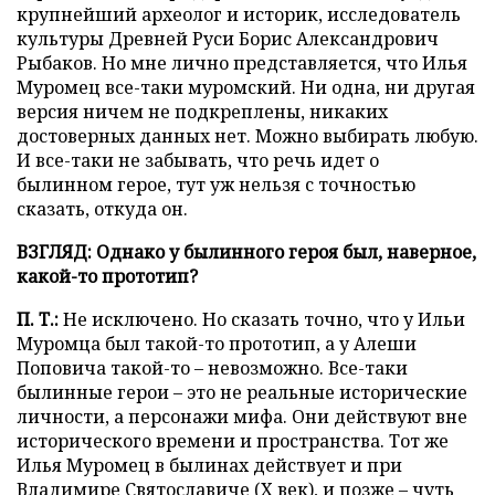
крупнейший археолог и историк, исследователь
культуры Древней Руси Борис Александрович
Рыбаков. Но мне лично представляется, что Илья
Муромец все-таки муромский. Ни одна, ни другая
версия ничем не подкреплены, никаких
достоверных данных нет. Можно выбирать любую.
И все-таки не забывать, что речь идет о
былинном герое, тут уж нельзя с точностью
сказать, откуда он.
ВЗГЛЯД: Однако у былинного героя был, наверное,
какой-то прототип?
П. Т.:
Не исключено. Но сказать точно, что у Ильи
Муромца был такой-то прототип, а у Алеши
Поповича такой-то – невозможно. Все-таки
былинные герои – это не реальные исторические
личности, а персонажи мифа. Они действуют вне
исторического времени и пространства. Тот же
Илья Муромец в былинах действует и при
Владимире Святославиче (X век), и позже – чуть