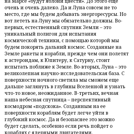
на Марсе «будут яблони цвести». До этого еще
очень и очень далеко. Да и Луна совсем не то
место, где мы будем добывать энергоресурсы. Но
вот лететь на Луну мы обязательно должны. Во-
первых, естественный спутник Земли – это
уникальный полигон для испытания
космической техники, с помощью которой мы
будем покорять дальний космос. Созданные на
Земле ракеты и корабли, прежде чем они полетят
к астероидам, к Юпитеру, к Сатурну, стоит
испытать поближе к Земле. Во-вторых, Луна – это
великолепная научно-исследовательская база. С
поверхности ночного светила мы сможем еще
дальше заглянуть в глубины Вселенной и узнать
что-то новое, неожиданное. В-третьих, вечная
наша небесная спутница – перспективный
космодром «подскока». Созданным на ее
поверхности кораблям будет легче уйти в
глубокий космос. Да и безопаснее это можно
будет сделать, особенно если речь пойдет о
кораблях с ядерными двигателями.