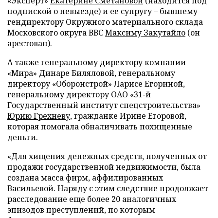
«Эксперт»
Екатерине Сметановой
(находится под
подпиской о невыезде) и ее супругу – бывшему
гендиректору Окружного материального склада
Московского округа ВВС
Максиму Закутайло
(он
арестован).
А также генеральному директору компании
«Мира» Динаре Биляловой, генеральному
директору «Оборонстрой» Ларисе Егориной,
генеральному директору ОАО «31-й
Государственный институт спецстроительства»
Юрию Грехневу
, гражданке Ирине Егоровой,
которая помогала обналичивать похищенные
деньги.
«Для хищения денежных средств, полученных от
продажи государственной недвижимости, была
создана масса фирм, аффилированных
Васильевой. Наряду с этим следствие продолжает
расследование еще более 20 аналогичных
эпизодов преступлений, по которым