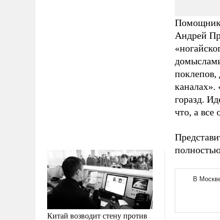
Помощник 
Андрей Пр
«ногайског
домыслами
поклепов, 
каналах». 
горазд. Ид
что, а все
Представи
полностью,
Китай возводит стену против