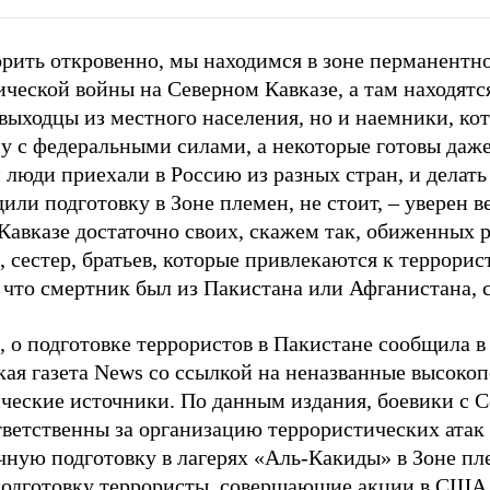
орить откровенно, мы находимся в зоне перманентн
ческой войны на Северном Кавказе, а там находятс
выходцы из местного населения, но и наемники, кот
ну с федеральными силами, а некоторые готовы даж
 люди приехали в Россию из разных стран, и делать
или подготовку в Зоне племен, не стоит, – уверен в
Кавказе достаточно своих, скажем так, обиженных 
, сестер, братьев, которые привлекаются к террори
 что смертник был из Пакистана или Афганистана, с
 о подготовке террористов в Пакистане сообщила в 
кая газета News со ссылкой на неназванные высоко
ческие источники. По данным издания,
боевики с С
тветственны за организацию террористических атак
чную подготовку в лагерях «Аль-Какиды» в Зоне пле
подготовку террористы, совершающие акции в США