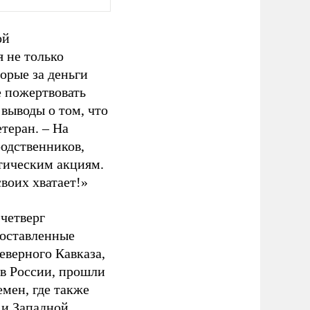
ой
я не только
орые за деньги
е пожертвовать
 выводы о том, что
етеран. – На
родственников,
стическим акциям.
воих хватает!»
четверг
поставленные
еверного Кавказа,
 в России, прошли
мен, где также
 и Западной