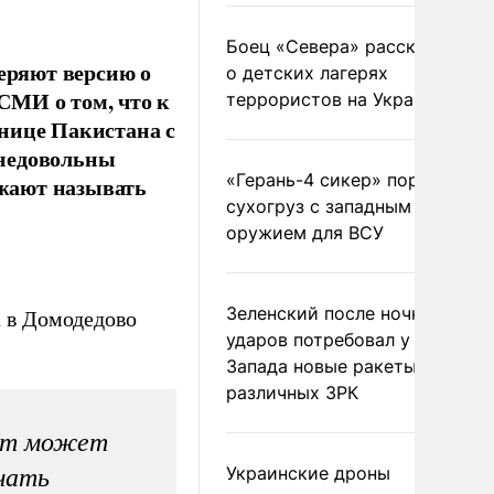
Боец «Севера» рассказал
веряют версию о
о детских лагерях
СМИ о том, что к
террористов на Украине
нице Пакистана с
 недовольны
«Герань-4 сикер» поразил
жают называть
сухогруз с западным
оружием для ВСУ
Зеленский после ночных
а в Домодедово
ударов потребовал у
Запада новые ракеты для
различных ЗРК
тет может
Украинские дроны
лчать