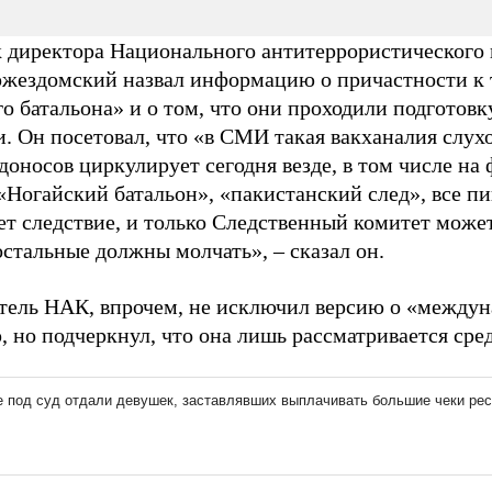
директора Национального антитеррористического 
жездомский назвал информацию о причастности к 
о батальона» и о том, что они проходили подготовк
. Он посетовал, что «в СМИ такая вакханалия слухо
доносов циркулирует сегодня везде, в том числе на
«Ногайский батальон», «пакистанский след», все пи
ет следствие, и только Следственный комитет может 
 остальные должны молчать», – сказал он.
тель НАК, впрочем, не исключил версию о «междун
 но подчеркнул, что она лишь рассматривается сре