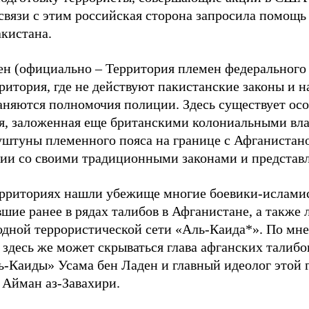
связи с этим российская сторона запросила помощь
акистана.
ен (официально – Территория племен федерального 
ритория, где не действуют пакистанские законы и н
аняются полномочия полиции. Здесь существует ос
я, заложенная еще британскими колониальными вла
уштуны племенного пояса на границе с Афганистан
вии со своими традиционными законами и представ
ерриториях нашли убежище многие боевики-ислами
шие ранее в рядах талибов в Афганистане, а также
дной террористической сети «Аль-Каида*». По мн
 здесь же может скрываться глава афганских талибо
ь-Каиды» Усама бен Ладен и главный идеолог этой
 Айман аз-Завахири.