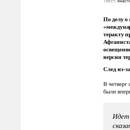
Tекст:
Анаст
По делу о
«междунар
теракту п
Афганист
освещени
версии те
След из-з
В четверг
были впер
Идет 
сказа