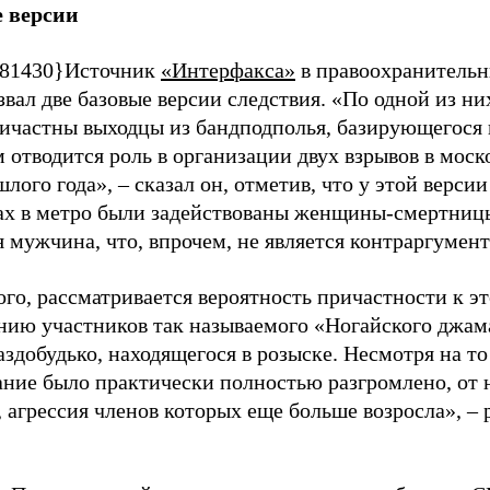
 версии
81430}Источник
«Интерфакса»
в правоохранительн
звал две базовые версии следствия. «По одной из ни
ричастны выходцы из бандподполья, базирующегося 
 отводится роль в организации двух взрывов в моск
лого года», – сказал он, отметив, что у этой версии
ах в метро были задействованы женщины-смертницы
 мужчина, что, впрочем, не является контраргумен
ого, рассматривается вероятность причастности к э
нию участников так называемого «Ногайского джама
здобудько, находящегося в розыске. Несмотря на то
ние было практически полностью разгромлено, от н
 агрессия членов которых еще больше возросла», – 