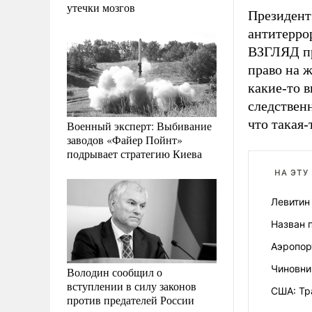
утечки мозгов
Президент
антитерро
ВЗГЛЯД пр
право на ж
какие-то 
следствен
что такая-
Военный эксперт: Выбивание
заводов «Файер Пойнт»
подрывает стратегию Киева
НА ЭТУ
Левитин
Назван 
Аэропор
Чиновни
Володин сообщил о
вступлении в силу законов
США: Тр
против предателей России