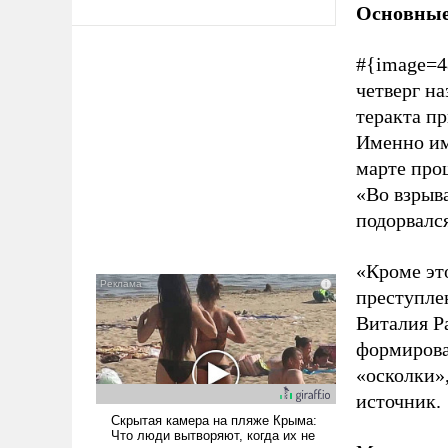
Основные
#{image=4
четверг на
теракта п
Именно им
марте прош
«Во взрыв
подорвался
«Кроме эт
преступле
Виталия Ра
формирова
«осколки»,
источник.