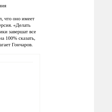
ния
, что оно имеет
ерсия. «Делать
ики завершат все
а 100% сказать,
агает Гончаров.