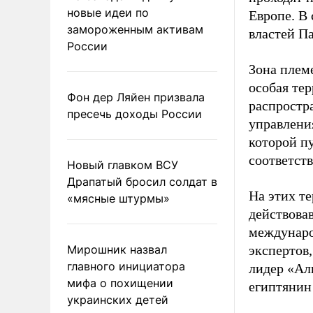
новые идеи по
Европе. В 
замороженным активам
властей П
России
Зона плем
особая тер
Фон дер Ляйен призвала
распростр
пресечь доходы России
управлени
которой п
соответст
Новый главком ВСУ
Драпатый бросил солдат в
На этих т
«мясные штурмы»
действовав
междунаро
Мирошник назвал
экспертов,
главного инициатора
лидер «Ал
мифа о похищении
египтянин
украинских детей