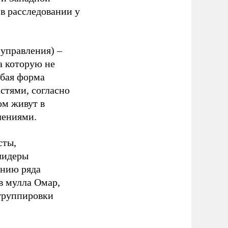
 в расследовании у
управления) –
а которую не
обая форма
стями, согласно
ом живут в
лениями.
сты,
 лидеры
ению ряда
в мулла Омар,
 группировки