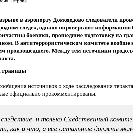
асия Петрова
 взрыве в аэропорту Домодедово следователи про
одном следе», однако опровергают информацию 
ричастны боевики, прошедшие подготовку на гра
аном. В антитеррористическом комитете вообще
ем произошедшего. Между тем источники продол
ракта.
а границы
 сообщения источников о ходе расследования теракт
вые официально прокомментированы.
следствие, и только Следственный коми
ть, как и что, а все остальные должны мо