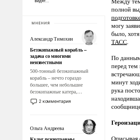
Между тем
полной вы
подготовке
МНЕНИЯ
могу заяв
было, хотя
Александр Тимохин
ТАСС
.
Безэкипажный корабль –
задача со многими
По данным
неизвестными
перед тем 
500-тонный безэкипажный
встречающи
корабль – нечто гораздо
минут ходи
большее, чем небольшие
рука посто
безэкипажные катера,
находивша
применение которых уже
2 комментария
стало обыденностью. Задача по
сообщницей
созданию такого корабля очень
сложна и амбициозна. Однако
Героизац
и ее реализация радикально
Ольга Андреева
поднимет наши боевые
Описывая 
Культ психотравмы
возможности.