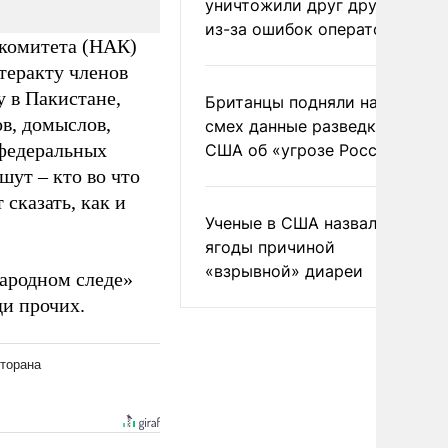
уничтожили друг друга
из-за ошибок операторов
комитета (НАК)
теракту членов
у в Пакистане,
Британцы подняли на
в, домыслов,
смех данные разведки
 федеральных
США об «угрозе России»
шут – кто во что
сказать, как и
Ученые в США назвали две
ягоды причиной
«взрывной» диареи
ародном следе»
ди прочих.