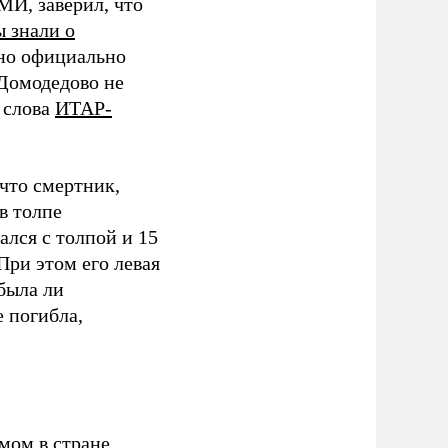
МИ, заверил, что
 знали о
нно официально
 Домодедово не
о слова
ИТАР-
 что смертник,
 в толпе
ался с толпой и 15
При этом его левая
была ли
 погибла,
мом в стране,