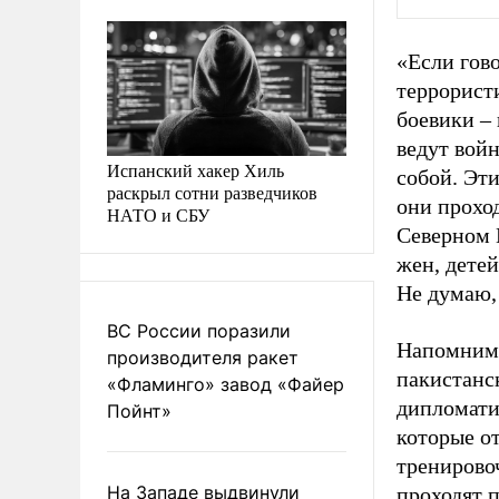
«Если гов
террористи
боевики – 
ведут вой
Испанский хакер Хиль
собой. Эти
раскрыл сотни разведчиков
они проход
НАТО и СБУ
Северном 
жен, детей
Не думаю,
ВС России поразили
Напомним,
производителя ракет
пакистанс
«Фламинго» завод «Файер
дипломати
Пойнт»
которые о
тренирово
На Западе выдвинули
проходят 