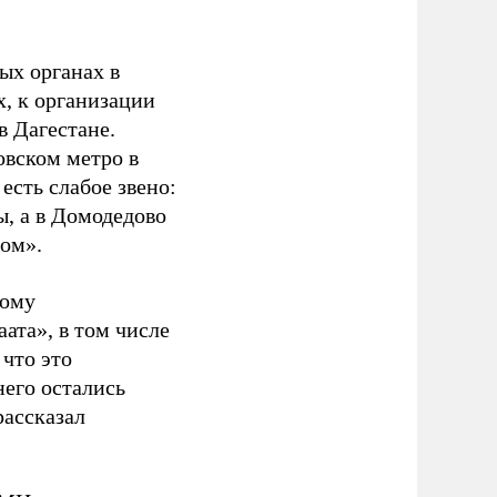
ых органах в
х, к организации
в Дагестане.
овском метро в
 есть слабое звено:
, а в Домодедово
том».
тому
ата», в том числе
 что это
его остались
рассказал