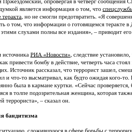
 Пржездомский, опровергая в четверг сообщения С
думкой является информация о том, что
спецслужбы
 теракта
, но не смогли предотвратить. «Я соверше
ить о том, что информации о готовящемся теракте в
 этими слухами полны все издания», – приводит ег
 источника
РИА «Новости»
, следствие установило,
как привести бомбу в действие, четверть часа стоял
х. Источник рассказал, что террорист зашел, смеш
л и что-то высматривал, как будто ожидая кого-то. 
янно была в кармане куртки. «Сейчас проверяется, 
яся в толпе подозрительная женщина, которая также
 террориста», – сказал он.
ия бандитизма
ситуацию, сложившуюся в сфере борьбы с террориз