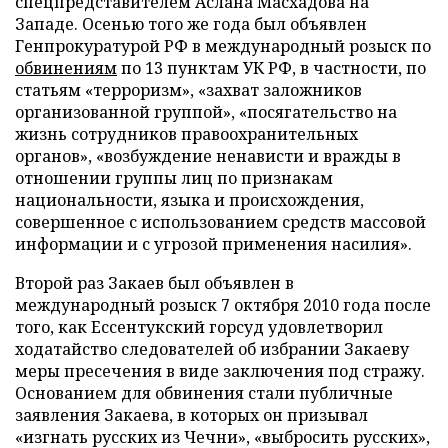
спецпредставителем Аслана Масхадова на
Западе. Осенью того же года был объявлен
Генпрокуратурой РФ в международный розыск по
обвинениям
по 13 пунктам УК РФ, в частности, по
статьям «терроризм», «захват заложников
организованной группой», «посягательство на
жизнь сотрудников правоохранительных
органов», «возбуждение ненависти и вражды в
отношении группы лиц по признакам
национальности, языка и происхождения,
совершенное с использованием средств массовой
информации и с угрозой применения насилия».
Второй раз Закаев был объявлен в
международный розыск 7 октября 2010 года после
того, как Ессентукский горсуд удовлетворил
ходатайство следователей об избрании Закаеву
меры пресечения в виде заключения под стражу.
Основанием для обвинения стали публичные
заявления Закаева, в которых он призывал
«изгнать русских из Чечни», «выбросить русских»,