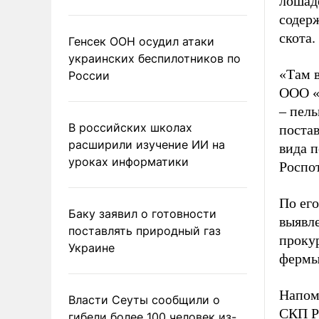
лошаде
содерж
скота.
Генсек ООН осудил атаки
украинских беспилотников по
«Там 
России
ООО «
–
пель
В российских школах
постав
расширили изучение ИИ на
вида 
уроках информатики
Роспо
По его
Баку заявил о готовности
выявл
поставлять природный газ
прокур
Украине
фермы
Напом
Власти Сеуты сообщили о
СКП Р
гибели более 100 человек из-