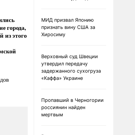
зились
МИД призвал Японию
е города,
признать вину США за
й из этого
Хиросиму
Омской
Верховный суд Швеции
утвердил передачу
задержанного сухогруза
«Каффа» Украине
одов
Пропавший в Черногории
россиянин найден
мертвым