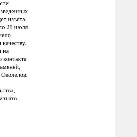
асти
изведенных
ет изъята.
по 28 июля
мело
 качеству.
м на
ю контакта
льменей,
 Околелов.
ьства,
изъято.