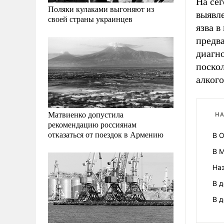
На се
Поляки кулаками выгоняют из
выявл
своей страны украинцев
язва в
предв
диагн
поскол
алкого
Матвиенко допустила
НА
рекомендацию россиянам
отказаться от поездок в Армению
В О
В 
Наз
В д
В 