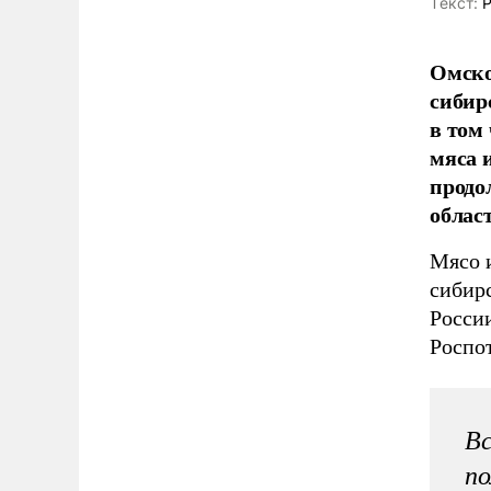
Tекст:
Р
Омско
сибир
в том
мяса 
продо
облас
Мясо и
сибирс
России
Роспо
Вс
по