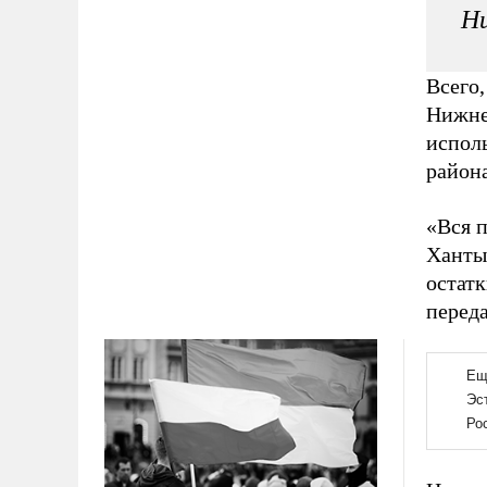
Ни
Всего,
Нижне
испол
район
«Вся п
Ханты
остат
перед