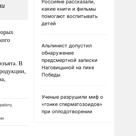
Россияне рассказали,
ии
какие книги и фильмы
помогают воспитывать
детей
торых
кого
Альпинист допустил
обнаружение
предсмертной записки
изъята. В
Наговицыной на пике
родукции,
Победы
а,
Ученые разрушили миф о
«гонке сперматозоидов»
при оплодотворении