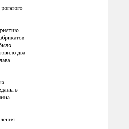
 рогатого
приятию
абрикатов
 было
товило два
лава
на
еданы в
яина
вления