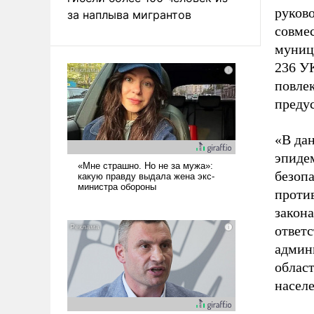
руково
за наплыва мигрантов
совмес
муници
236 У
повле
предус
«В да
эпиде
безоп
проти
закон
ответс
админ
облас
насел