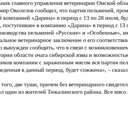
ьник главного управления ветеринарии Омской обл
мир Околелов сообщил, что партия пельменей, про
 компанией «Дарина» в период с 13 по 28 июля, буд
, поступившее в компанию «Дарина» в период с 13 
роизводства пельменей «Русские» и «Особенные», и
льное ветеринарное заключение о его соответствии
о вынужден сообщить, что в связи с возникновение
тории области очага сибирской язвы и возможность
ников компании с зараженным мясом вся партия пе
еденная в данный период, будет сожжена», – сказал
того, две туши, причем без ветеринарного свидетел
л один из жителей Тюкалинского района. Все мясо 