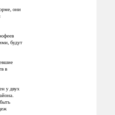
орме, они
л
рофеев
ими, будут
левшие
в в
ен у двух
айона.
 быть
деж