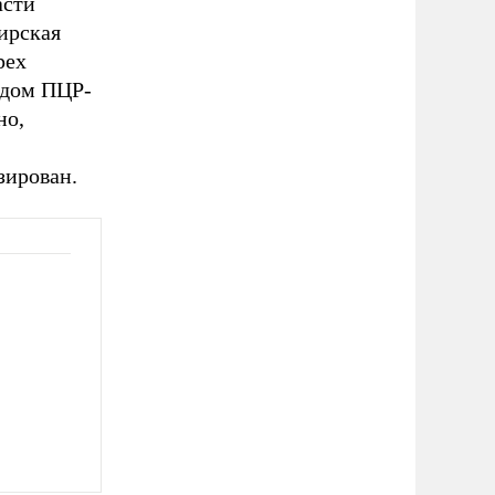
асти
ирская
рех
одом ПЦР-
но,
зирован.