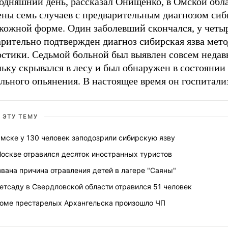
годняшний день, рассказал Онищенко, в Омской обл
ены семь случаев с предварительным диагнозом сиб
 кожной форме. Один заболевший скончался, у четы
арительно подтвержден диагноз сибирская язва мет
остики. Седьмой больной был выявлен совсем недав
ьку скрывался в лесу и был обнаружен в состоянии
льного опьянения. В настоящее время он госпитали
 ЭТУ ТЕМУ
мске у 130 человек заподозрили сибирскую язву
Москве отравился десяток иностранных туристов
вана причина отравления детей в лагере "Саяны"
етсаду в Свердловской области отравился 51 человек
доме престарелых Архангельска произошло ЧП