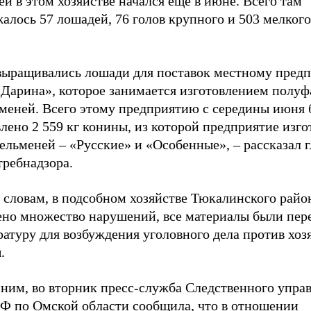
й в этом хозяйстве начался еще в июне. Всего там
алось 57 лошадей, 76 голов крупного и 503 мелкого
выращивались лошади для поставок местному пред
Дарина», которое занимается изготовлением полуф
меней. Всего этому предприятию с середины июня
лено 2 559 кг конины, из которой предприятие изго
пельменей – «Русские» и «Особенные»,
–
рассказал г
требнадзора.
 словам, в подсобном хозяйстве Тюкалинского райо
ено множество нарушений, все материалы были пер
атуру для возбуждения уголовного дела против хоз
.
ним, во вторник пресс-служба Следственного упра
Ф по Омской области сообщила, что в отношении