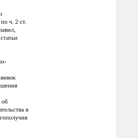
о
о ч. 2 ст.
равил,
 статьи
но-
ививок
ушения
 об
тельства в
агополучия