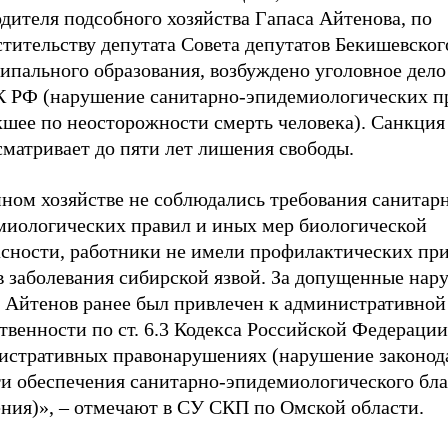
дителя подсобного хозяйства Гапаса Айтенова, по
тительству депутата Совета депутатов Бекишевског
пального образования, возбуждено уголовное дело п
К РФ (нарушение санитарно-эпидемиологических п
кшее по неосторожности смерть человека). Санкция
матривает до пяти лет лишения свободы.
нном хозяйстве не соблюдались требования санитар
миологических правил и иных мер биологической
асности, работники не имели профилактических пр
в заболевания сибирской язвой. За допущенные нар
а Айтенов ранее был привлечен к административной
твенности по ст. 6.3 Кодекса Российской Федерации
истративных правонарушениях (нарушение законода
ти обеспечения санитарно-эпидемиологического бл
ения)», – отмечают в СУ СКП по Омской области.