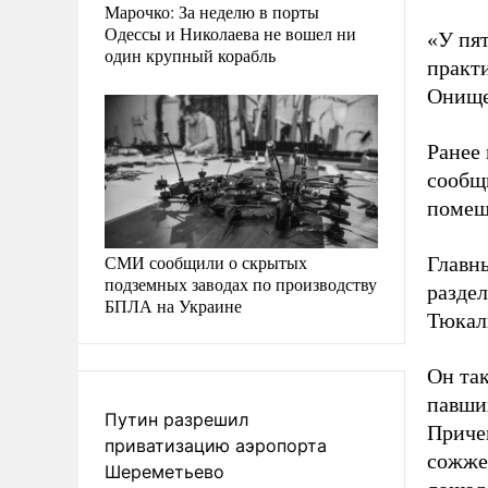
Марочко: За неделю в порты
Одессы и Николаева не вошел ни
«У пят
один крупный корабль
практи
Онище
Ранее
сообщи
помещ
СМИ сообщили о скрытых
Главн
подземных заводах по производству
раздел
БПЛА на Украине
Тюкал
Он так
павши
Путин разрешил
Приче
приватизацию аэропорта
сожже
Шереметьево