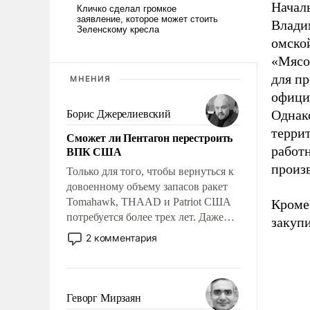
Начал
Влади
омской
«Мясо
для п
МНЕНИЯ
официа
Однак
Борис Джерелиевский
терри
Сможет ли Пентагон перестроить
ВПК США
работ
произв
Только для того, чтобы вернуться к
довоенному объему запасов ракет
Tomahawk, THAAD и Patriot США
Кроме 
потребуется более трех лет. Даже
закупи
небольшая война с Ираном
2 комментария
опустошила американские
арсеналы. Сложившаяся ситуация
означает многолетний период
уязвимости США, например, перед
Геворг Мирзаян
Китаем.