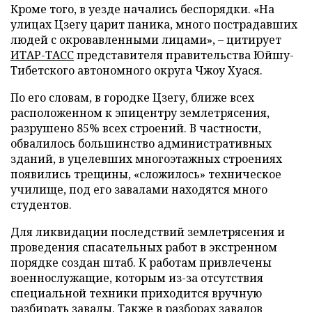
Кроме того, в уезде начались беспорядки. «На
улицах Цзегу царит паника, много пострадавших
людей с окровавленными лицами», – цитирует
ИТАР-ТАСС
представителя правительства Юйшу-
Тибетского автономного округа Чжоу Хуася.
По его словам, в городке Цзегу, ближе всех
расположенном к эпицентру землетрясения,
разрушено 85% всех строений. В частности,
обвалилось большинство административных
зданий, в уцелевших многоэтажных строениях
появились трещины, «сложилось» техническое
училище, под его завалами находятся много
студентов.
Для ликвидации последствий землетрясения и
проведения спасательных работ в экстренном
порядке создан штаб. К работам привлечены
военнослужащие, которым из-за отсутствия
специальной техники приходится вручную
разбирать завалы. Также в разборах завалов