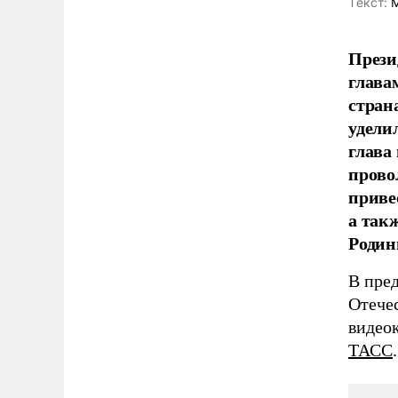
Tекст:
М
Прези
глава
стран
удели
глава
прово
приве
а так
Родин
В пре
Отече
видео
ТАСС
.