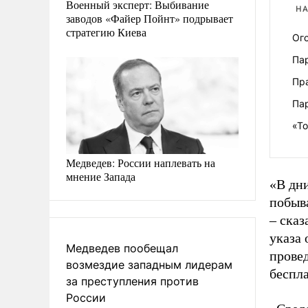
Военный эксперт: Выбивание
НА
заводов «Файер Пойнт» подрывает
стратегию Киева
Ог
Па
Пр
Па
«Т
Медведев: России наплевать на
мнение Запада
«В дн
побыва
– сказ
указа
Медведев пообещал
прове
возмездие западным лидерам
беспл
за преступления против
России