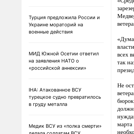
«Сред
зарез
Медве
Турция предложила России и
ветера
Украине мораторий на
военные действия
«Дума
власт
МИД Южной Осетии ответил
всех в
на заявления НАТО о
так н
«российской аннексии»
презид
Не ост
IHA: Атакованное ВСУ
ветера
турецкое судно превратилось
бюрок
в груду металла
должны
нуждаю
марта 
Медик ВСУ из «полка смерти»
необх
делала солдатам ВСУ