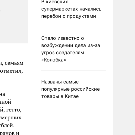
В киевских
ь
супермаркетах начались
перебои с продуктами
Стало известно о
возбуждении дела из-за
угроз создателям
«Колобка»
ы, семьям
отметил,
Названы самые
популярные российские
на
товары в Китае
нной
, гетто,
 умерших
ублей.
ранов и