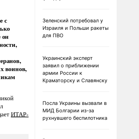
е с
Зеленский потребовал у
лько
Израиля и Польши ракеты
 он
для ПВО
ности,
Украинский эксперт
еранов,
заявил о приближении
х воинов,
армии России к
никам
Краматорску и Славянску
ликой
Посла Украины вызвали в
ел
МИД Болгарии из-за
щает
ИТАР-
рухнувшего беспилотника