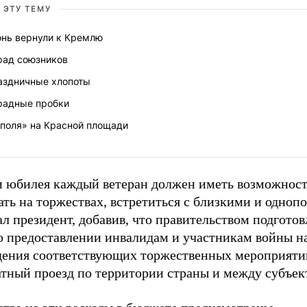
 ЭТУ ТЕМУ
онь вернули к Кремлю
рад союзников
аздничные хлопоты
радные пробки
ополя» на Красной площади
и юбилея каждый ветеран должен иметь возможнос
ть на торжествах, встретиться с близкими и одноп
ал президент, добавив, что правительством подгото
 о предоставлении инвалидам и участникам войны н
дения соответствующих торжественных мероприятий
атный проезд по территории страны и между субъек