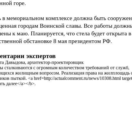
нной горе.
ь в мемориальном комплексе должна быть сооружена
щенная городам Воинской славы. Все работы должн
ены к маю. Планируется, что стела будет открыта в
ственной обстановке 8 мая президентом РФ.
ентарии экспертов
та Давыдова, архитектор-проектировщик
ы сталкиваются с огромным количеством требований от служб,
щихся жилищным вопросом. Реализация права на жилплощадь 
иков пыткой. <a href=http://actualcomment.ru/news/10308.html targ
ть далее</a></b>.