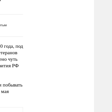
0 года, под
етеранов
ено чуть
звития РФ
и побывать
 мая