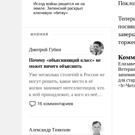
Покло
Тепер
посвя
заверш
МНЕНИЯ
торже
Дмитрий Губин
Комм
Почему «объясняющий класс» не
Елизаве
может ничего объяснить
Ветеран
Уже несколько столетий в России не
занимаю
для стар
могут решить, какое место в её
<b>Чита
жизни занимает интеллигенция, кто
к ней принадлежит, а кого из неё
исключили с правом
16 комментариев
восстановления и без оного. И чем
она отличается от просто
образованных людей. Иногда
казалось, что эти вопросы решены
Александр Тимохин
раз и навсегда, но – нет, не решены.