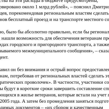
ства на эти расходы в бюджете предусмотрены,
ервировано около 1 млрд рублей», – пояснил Дмитр
дев, порекомендовав региональным властям сделать
нов бесплатный проезд и на транспорте местного с
ю, было бы абсолютно правильно, если бы региона
и нашли возможность для обеспечения ветеранам пр
идах городского и пригородного транспорта, а также
азываемого межмуниципального сообщения», – сказ
ент.
авил он без внимания и острый вопрос предоставле
нам, потребовав от региональных властей сделать э
ратических проволочек». В частности, участники с
 будут в короткие сроки завершить составление сп
щихся в жилье ветеранов, которые встали на учет 
2005 года. А затем без промедления заняться подго
одимых документов – «их сбором и качественным