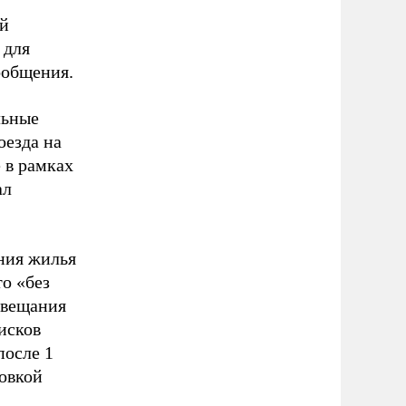
ий
 для
ообщения.
льные
оезда на
 в рамках
ал
ния жилья
то «без
овещания
исков
после 1
товкой