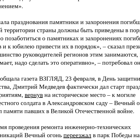
нением».
чала празднования памятники и захоронения погиб
ей территории страны должны быть приведены в пор
о позаботиться о памятниках и захоронениях поги
 и к юбилею привести их в порядок», – сказал през
шинство руководителей регионов этим занимаются, 
ает, надо сделать это оперативно», – потребовал он
ообщала газета ВЗГЛЯД, 23 февраля, в День защитн
ства, Дмитрий Медведев фактически дал старт пра
риятиям,
вернув
на историческое место – к могиле
стного солдата в Александровском саду – Вечный о
л памяти павших в Великой Отечественной войне.
емя проведения ремонта инженерно-технических
никаций Вечный огонь
переезжал
в парк Победы на