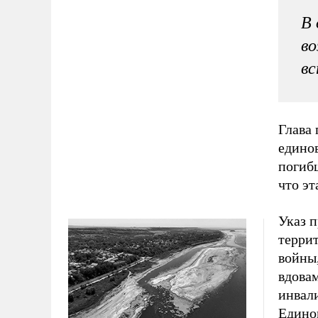
В 
в
вс
Глава 
едино
погиб
что эт
Указ 
терри
войны
вдова
инвали
Едино