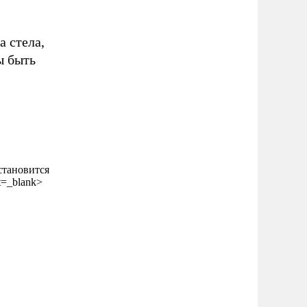
 стела,
ы быть
становится
et=_blank>