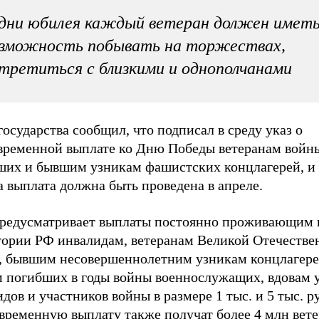
дни юбилея каждый ветеран должен имет
озможность побывать на торжествах,
третиться с близкими и однополчанами
государства сообщил, что подписал в среду указ о
временной выплате ко Дню Победы ветеранам войн
ших и бывшим узникам фашистских концлагерей, и 
а выплата должна быть проведена в апреле.
предусматривает выплаты постоянно проживающим 
тории РФ инвалидам, ветеранам Великой Отечестве
, бывшим несовершеннолетним узникам концлагерей
м погибших в годы войны военнослужащих, вдовам
дов и участников войны в размере 1 тыс. и 5 тыс. р
временную выплату также получат более 4 млн вете