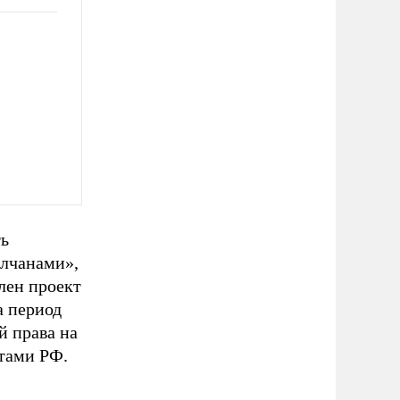
ть
олчанами»,
влен проект
а период
 права на
тами РФ.