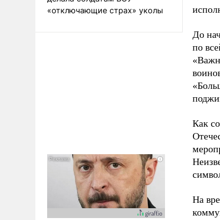
испол
«отключающие страх» уколы
До на
по вс
«Важн
воинов
«Боль
поджим
Как с
Отече
мероп
Неизве
симво
На вр
комму