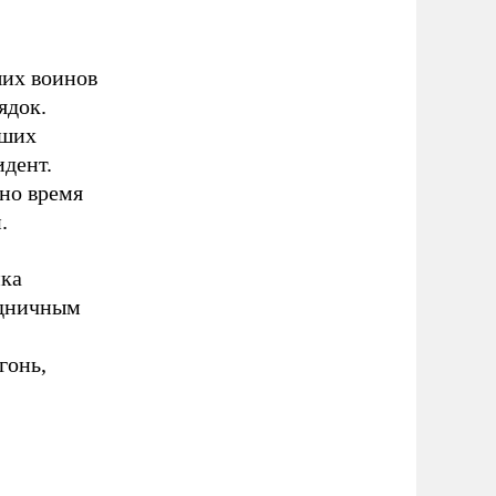
ших воинов
ядок.
бших
идент.
но время
.
ика
здничным
гонь,