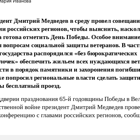
ария Иванова
дент Дмитрий Медведев в среду провел совещани
ми российских регионов, чтобы выяснить, наско
а готова отметить День Победы. Особое внимание
л вопросам социальной защиты ветеранов. В част
 государства распорядился «без бюрократических
лочек» обеспечить жильем всех нуждающихся вет
сти в порядок памятники и захоронения погибши
же попросил региональные власти сделать защит
ы бесплатный проезд.
ддверии празднования 65-й годовщины Победы в Ве
ственной войне президент Дмитрий Медведев пров
конференцию с главами российских регионов, сооб