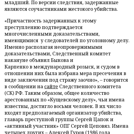
младший. По версии следствия, задержанные
являются соучастниками жестокого убийства.
«Причастность задержанных к этому
преступлению подтверждается
многочисленными доказательствами,
имеющимися у следователей по уголовному делу.
Именно располагая неопровержимыми
доказательствами, Следственный комитет
накануне объявил Быкова и
Карпенко в международный розыск, и судом в
отношении них была избрана мера пресечения в
виде заключения под стражу заочно»,
–
говорится
в сообщении на
сайте
Следственного комитета
(СК) РФ. Таким образом, общее количество
арестованных по «Кущевскому делу», чьи имена
известны, достигло восьми человек. В их число
входят предполагаемый организатор убийства,
главарь преступной группы Сергей Цапок и
«активный участник» ОПГ Сергей Цеповяз. Имена
четырех других
–
Алексей Гуров (1986 года