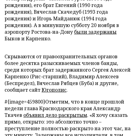
рождения), его брат Евгений (1990 года
рождения), Вячеслав Скачедуб (1993 года
рождения) и Игорь Майданюк (1994 года
рождения). А в минувшую субботу 20 ноября в
аэропорту Ростова-на-Дону
были задержаны
Быков и Карпенко.
Скрываются от правоохранительных органов
более десятка разыскиваемых членов банды,
среди которых брат задержанного Сергея Алексей
Карпенко (Рис-старший), Владимир Алексеев
(Беспредел), Вячеслав Рябцев (Буба) и другие,
сообщает сайт
Югополис
.
#{image=459800}Отметим, что в конце прошлой
недели глава Краснодарского края Александр
Ткачев
объявил дело раскрытым
. «Я хочу сказать
прямо, открыто: это абсолютно точно –
преступление полностью раскрыто на этот час, на
эту минуту. Задержаны все исполнители, в том