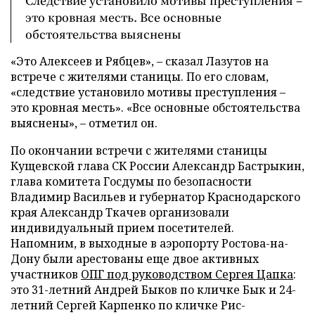
Следствие установило мотивы преступления –
это кровная месть. Все основные
обстоятельства выяснены
«Это Алексеев и Рябцев»,
–
сказал Лазутов на
встрече с жителями станицы. По его словам,
«следствие установило мотивы преступления
–
это кровная месть». «Все основные обстоятельства
выяснены»,
–
отметил он.
По окончании встречи с жителями станицы
Кущевской глава СК России Александр Бастрыкин,
глава комитета Госдумы по безопасности
Владимир Васильев и губернатор Краснодарского
края Александр Ткачев организовали
индивидуальный прием посетителей.
Напомним, в выходные в аэропорту Ростова-на-
Дону были арестованы еще двое активных
участников
ОПГ под руководством Сергея Цапка
:
это 31-летний Андрей Быков по кличке Бык и 24-
летний Сергей Карпенко по кличке Рис-