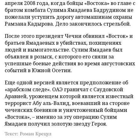
апреля 2008 года, когда бойцы «Востока» во главе с
братом комбата Сулима Ямадаева Бадрудином не
пожелали уступить дорогу автомашинам охраны
Рамзана Кадырова. Дело закончилось стрельбой.
После этого президент Чечни обвинил «Восток» и
братьев Ямадаевых в убийствах, похищениях
людей и вымогательстве. Сулим Ямадаев был
объявлен в розыск, с которого его сняли за
успешные боевые действия во время августовских
событий в Южной Осетии.
Еще одной версией является предположение об
«арабском следе». ОАЭ граничат с Саудовской
Аравией, уроженцем которой является известный
террорист Абу аль-Валид, воевавший на стороне
чеченских боевиков и уничтоженный бойцами
«Востока», – именно за эту операцию Сулим
Ямадаев получил золотую звезду Героя.
Текст: Роман Крецул