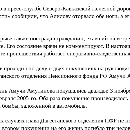
о в пресс-службе Северо-Кавказской железной дор
ти» сообщили, что Алилову оторвало обе ноги, а ег
зрыве также пострадал гражданин, ехавший на встр
е. Его состояние врачи не комментируют. В настоя
те происшествия работает оперативно-следственная
в проходил по делу о двух покушениях на руководи
танского отделения Пенсионного фонда РФ Амучи 
знь Амучи Амутинова покушались дважды: 3 ноября
евраля 2005-го. Оба раза покушение производилось
а бомбы, заложенной в автомобиль.
х случаях глава Дагестанского отделения ПФР не п
 втором покушении на его жизнь погибло три челов