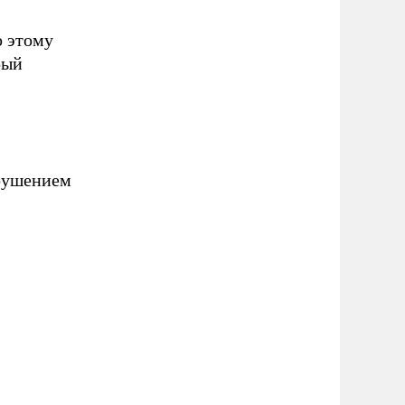
о этому
рый
арушением