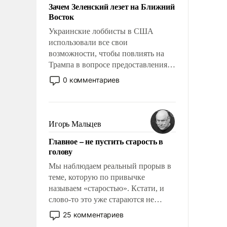
Зачем Зеленский лезет на Ближний
Восток
Украинские лоббисты в США
использовали все свои
возможности, чтобы повлиять на
Трампа в вопросе предоставления
вооружений своим нанимателям.
0 комментариев
Вероятно, кому-то из тех, кто
консультирует Киев, пришла в
голову мысль: хорошо бы
продемонстрировать, что Украина
Игорь Мальцев
вступила в вооруженное
Главное – не пустить старость в
противостояние с Ираном.
голову
Мы наблюдаем реальный прорыв в
теме, которую по привычке
называем «старостью». Кстати, и
слово-то это уже стараются не
использовать – так же, как «бабка»,
25 комментариев
«дед», – хотя бы в образованной