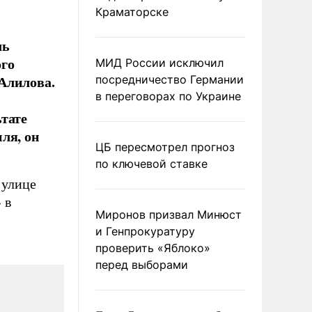
Краматорске
ль
ого
МИД России исключил
Алилова.
посредничество Германии
в переговорах по Украине
тате
ля, он
ЦБ пересмотрел прогноз
по ключевой ставке
 улице
 в
Миронов призвал Минюст
и Генпрокуратуру
проверить «Яблоко»
перед выборами