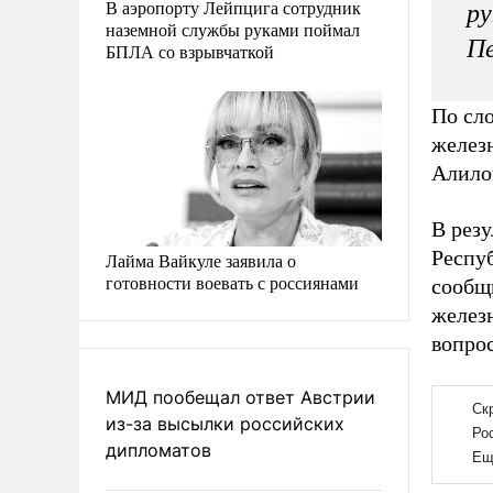
В аэропорту Лейпцига сотрудник
ру
наземной службы руками поймал
П
БПЛА со взрывчаткой
По сл
желез
Алилов
В резу
Респу
Лайма Вайкуле заявила о
готовности воевать с россиянами
сообщи
желез
вопро
МИД пообещал ответ Австрии
из-за высылки российских
дипломатов