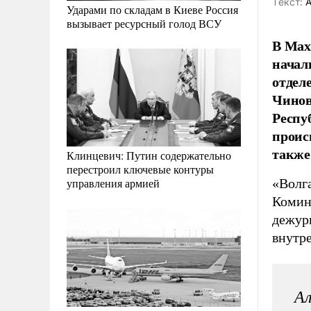
Tекст:
А
Ударами по складам в Киеве Россия
вызывает ресурсный голод ВСУ
В Мах
начал
отдел
Чинов
Респу
проис
также
Клинцевич: Путин содержательно
перестроил ключевые контуры
«Волг
управления армией
Комин
дежур
внутре
Ал