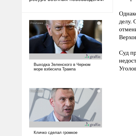
Однак
делу. 
отмени
Верхо
Суд п
недос
Уголов