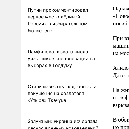
Однак
Путин прокомментировал
«Новос
первое место «Единой
погиб.
России» в избирательном
бюллетене
При в
машин
Памфилова назвала число
на мес
участников спецоперации на
выборах в Госдуму
Алило
Дагес
Стали известны подробности
На жи
покушения на создателя
и 16 ф
«Упыря» Ткачука
взрыв
В обои
Залужный: Украина исчерпала
но при
ресурс военных нововведений