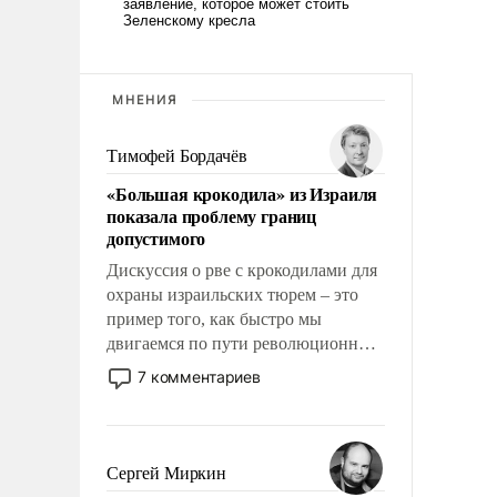
МНЕНИЯ
Тимофей Бордачёв
«Большая крокодила» из Израиля
показала проблему границ
допустимого
Дискуссия о рве с крокодилами для
охраны израильских тюрем – это
пример того, как быстро мы
двигаемся по пути революционных
изменений. То, что несколько лет
7 комментариев
назад было образом для
псевдонаучной фантастики, стало
всерьез обсуждаемой идеей.
Сергей Миркин