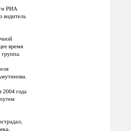
оги РИА
о водитель
ечной
щее время
 группа.
теля
Амутинова.
 2004 года
 путем
острадал,
ека.