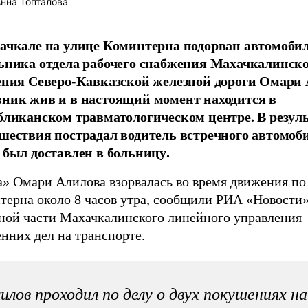
нна Топталова
ачкале на улице Коминтерна подорван автомоби
ьника отдела рабочего снабжения Махачкалинск
ения Северо-Кавказской железной дороги Омари 
ник жив и в настоящий момент находится в
бликанском травматологическом центре. В резуль
шествия пострадал водитель встречного автомоби
 был доставлен в больницу.
а» Омари Алилова взорвалась во время движения по
терна около 8 часов утра, сообщили РИА «Новости»
ной части Махачкалинского линейного управления
нних дел на транспорте.
илов проходил по делу о двух покушениях на