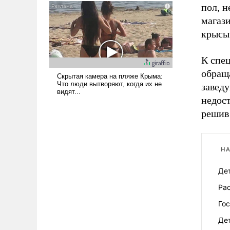
пол, н
магази
крысы
К спе
обраща
завед
недост
решив 
НА
Дет
Рас
Го
Дет