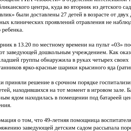
ликанского центра, куда во вторник из детского сад
лик» были доставлены 27 детей в возрасте от двух 
вных клинических проявлений отравления не наблюд
 ребенка.
рник в 13.20 по местному времени на пульт «03» п
 от заведующей дошкольным учреждением. Как оказ
младшей группы обнаружила в руках четырех своих
танников ярко-красные шарики крысиного яда (рати
и приняли решение в срочном порядке госпитализи
етей, находившихся на тот момент в игровом зале. Б
ным ядом находилась в помещении под батареей це
ения.
мация о том, что 49-летняя помощница воспитателя
ряжению заведующей детским садом рассыпала пор