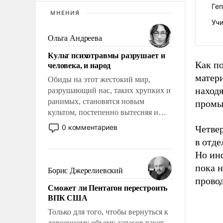
Геп
МНЕНИЯ
Учи
Ольга Андреева
Культ психотравмы разрушает и
человека, и народ
Как п
матери
Обиды на этот жестокий мир,
наход
разрушающий нас, таких хрупких и
ранимых, становятся новым
промы
культом, постепенно вытесняя и
отменяя традиционное требование к
0 комментариев
Четвер
человеку – быть мужественным и
в отде
твердым под ударами судьбы, брать
Но инф
на себя ответственность, помогать
пока н
слабым, идти вперед и
Борис Джерелиевский
адаптироваться.
провод
Сможет ли Пентагон перестроить
ВПК США
Только для того, чтобы вернуться к
довоенному объему запасов ракет