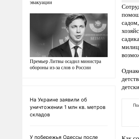
эвакуации
Сотру
помощ
садом,
хозяй
садика
милиц
возмо
Премьер Литвы осадил министра
обороны из-за слов о России
Однак
детств
детски
На Украине заявили об
уничтожении 1 млн кв. метров
складов
У побережья Одессы после
Как с