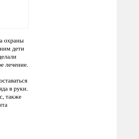
а охраны
 ним дети
делали
е лечение.
оставаться
да в руки.
с, также
нта