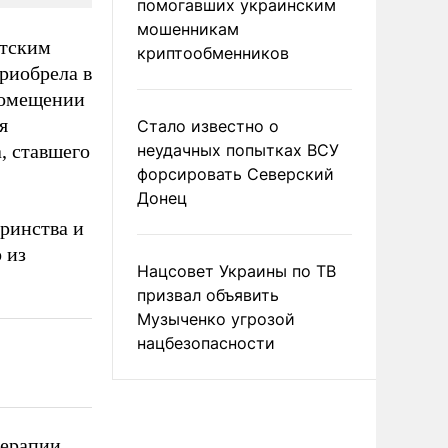
помогавших украинским
мошенникам
етским
криптообменников
риобрела в
помещении
я
Стало известно о
, ставшего
неудачных попытках ВСУ
форсировать Северский
Донец
ринства и
 из
Нацсовет Украины по ТВ
призвал объявить
Музыченко угрозой
нацбезопасности
терапии