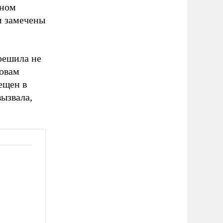
нном
и замечены
решила не
ловам
ещен в
ызвала,