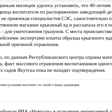
дникам милиции удалось установить, что 49-летняя
ница воспитателя по распоряжению заведующей д
 не привлекая специалистов СЭС, самостоятельно п
ственном магазине крысиный яд и рассыпала его в 
 - для уничтожения грызунов. С места происшестви
ейскими экспертами изъяты образцы крысиного яда
жной причиной отравления.
о, по данным Республиканского центра охраны мате
а, факт массового отравления воспитанников одного
х садов Якутска пока не находит подтверждения.
ообщили РИА «Новости» в отделении интенсивной 