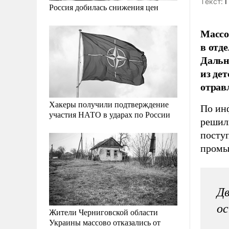
Tекст:
Г
Россия добилась снижения цен
Массо
в отд
Дальн
из де
отрав
Хакеры получили подтверждение
По ин
участия НАТО в ударах по России
решил
посту
промы
Дв
ос
Жители Черниговской области
Украины массово отказались от