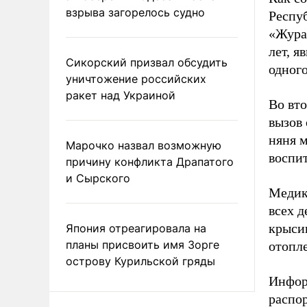
взрыва загорелось судно
Респуб
«Журав
лет, я
Сикорский призвал обсудить
одного
уничтожение российских
ракет над Украиной
Во вто
вызов
няня 
Марочко назвал возможную
воспи
причину конфликта Драпатого
и Сырского
Медик
всех д
крыси
Япония отреагировала на
планы присвоить имя Зорге
отопл
острову Курильской гряды
Инфор
распо