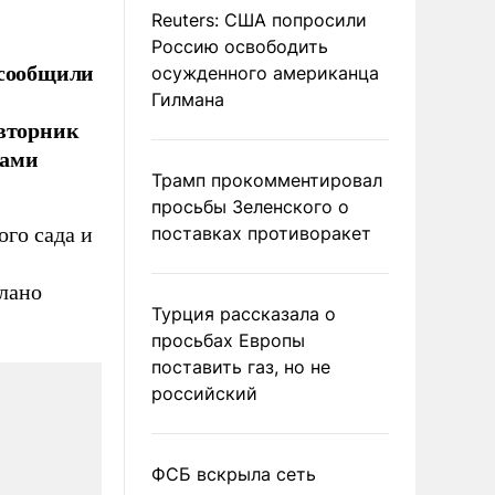
Reuters: США попросили
Россию освободить
 сообщили
осужденного американца
Гилмана
 вторник
ками
Трамп прокомментировал
просьбы Зеленского о
го сада и
поставках противоракет
лано
Турция рассказала о
просьбах Европы
поставить газ, но не
российский
ФСБ вскрыла сеть