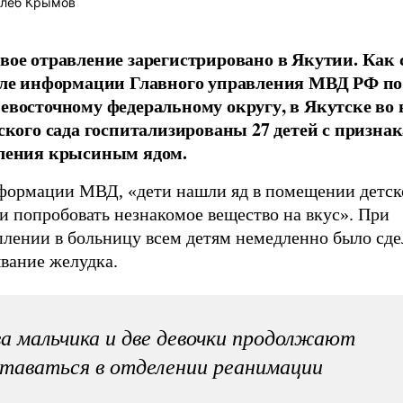
леб Крымов
вое отравление зарегистрировано в Якутии. Как
еле информации Главного управления МВД РФ по
евосточному федеральному округу, в Якутске во
тского сада госпитализированы 27 детей с призна
ления крысиным ядом.
формации МВД, «дети нашли яд в помещении детско
и попробовать незнакомое вещество на вкус». При
плении в больницу всем детям немедленно было сде
вание желудка.
а мальчика и две девочки продолжают
таваться в отделении реанимации