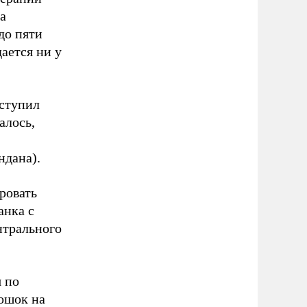
а
до пяти
ается ни у
оступил
алось,
ндана).
ровать
анка с
нтрального
 по
ошок на