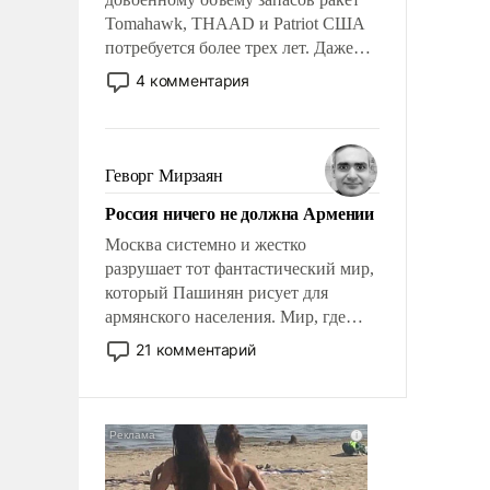
Tomahawk, THAAD и Patriot США
потребуется более трех лет. Даже
небольшая война с Ираном
4 комментария
опустошила американские
арсеналы. Сложившаяся ситуация
означает многолетний период
уязвимости США, например, перед
Геворг Мирзаян
Китаем.
Россия ничего не должна Армении
Москва системно и жестко
разрушает тот фантастический мир,
который Пашинян рисует для
армянского населения. Мир, где
политические прожекты будут
21 комментарий
безусловно оплачиваться за счет
российских налогоплательщиков и
где Еревану за свои поступки не
нужно отвечать.