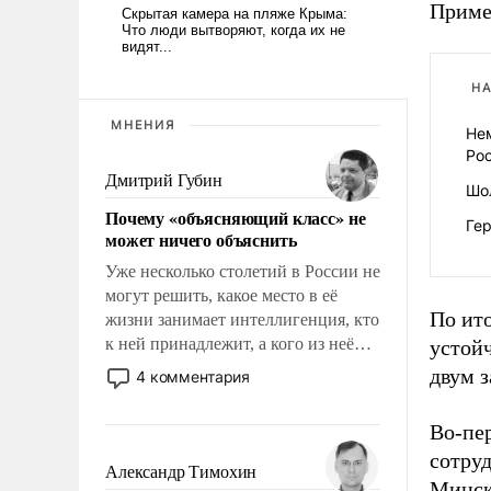
Приме
НА
МНЕНИЯ
Не
Ро
Дмитрий Губин
Шо
Почему «объясняющий класс» не
Ге
может ничего объяснить
Уже несколько столетий в России не
могут решить, какое место в её
По ит
жизни занимает интеллигенция, кто
к ней принадлежит, а кого из неё
устойч
исключили с правом
двум з
4 комментария
восстановления и без оного. И чем
она отличается от просто
Во-пе
образованных людей. Иногда
сотруд
казалось, что эти вопросы решены
Александр Тимохин
Мински
раз и навсегда, но – нет, не решены.