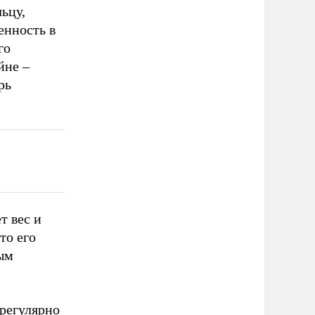
ьцу,
енность в
го
йне –
рь
т вес и
то его
лым
 регулярно