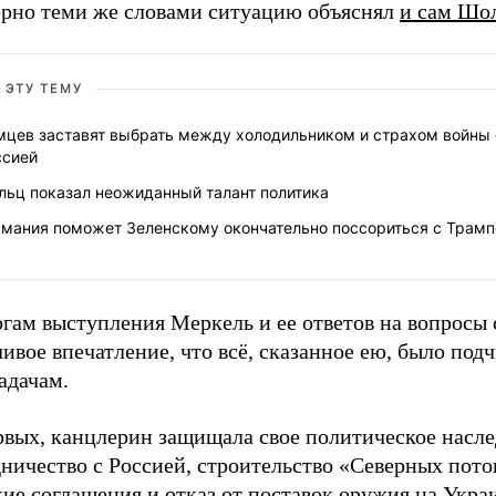
рно теми же словами ситуацию объяснял
и сам Шо
 ЭТУ ТЕМУ
мцев заставят выбрать между холодильником и страхом войны 
ссией
льц показал неожиданный талант политика
рмания поможет Зеленскому окончательно поссориться с Трам
огам выступления Меркель и ее ответов на вопросы
ивое впечатление, что всё, сказанное ею, было под
адачам.
рвых, канцлерин защищала свое политическое насле
ничество с Россией, строительство «Северных пото
е соглашения и отказ от поставок оружия на Украи