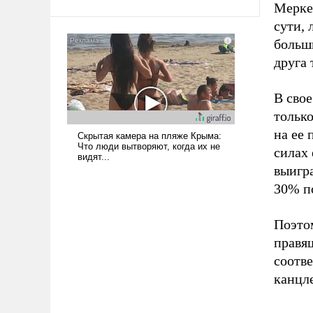
Мерке
твердым под ударами судьбы, брать
сути, 
на себя ответственность, помогать
слабым, идти вперед и
больши
адаптироваться.
друга 
В свое
только
на ее 
силах 
выигр
30% п
Поэто
правя
соотв
канцле