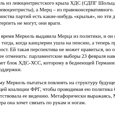
ль из левоцентристского крыла ХДС (СДПГ Шольца
левоцентристы), а Мерц – из правоконсервативного.
нства партий есть какие-нибудь «крылья», но эти д
терпеть не могут, они враги.
 время Меркель выдавила Мерца из политики, и он 
 тогда, когда канцлерин ушла на пенсию, а теперь 
пост. Ей такая перспектива не может нравиться, но о
ее отменить: парламентские выборы 23 февраля нав
ает блок ХДС-ХСС, которому в беднеющей Германи
оддержки.
му Меркель пытаться повлиять на структуру будущ
щей коалиции ФРГ, чтобы проводимая ею политика
етствовала ее видению. Метафорически выражаясь, 
ра она хочет связать по рукам и ногам.