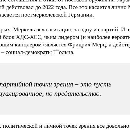
й действовал до 2022 года. Все это касается лично
касается постмеркелевской Германии.
рых, Меркель вела агитацию за одну из партий. И э
й блок ХДС-ХСС, чьим лидером (и наиболее вероя
ющим канцлером) является
Фридрих Мерц
, а дейст
ь – социал-демократы Шольца.
партийной точки зрения – это пусть
вуалированное, но предательство.
с политической и личной точек зрения все довольно