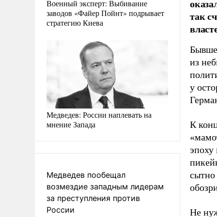
оказа
Военный эксперт: Выбивание
заводов «Файер Пойнт» подрывает
так с
стратегию Киева
власт
Бывше
из неб
полити
у ост
Герма
Медведев: России наплевать на
мнение Запада
К конц
«мамоч
эпоху 
пикейн
сытно 
Медведев пообещал
возмездие западным лидерам
обозри
за преступления против
России
Не нуж