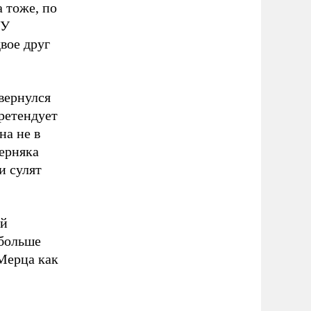
 тоже, по
 У
вое друг
вернулся
претендует
на не в
ерняка
и сулят
ей
 больше
Мерца как