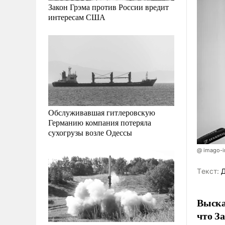
Закон Грэма против России вредит
интересам США
Обслуживавшая гитлеровскую
Германию компания потеряла
сухогрузы возле Одессы
@ imago-i
Tекст:
Д
Выска
что З