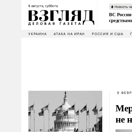
8 августа, суббота
Новость ч
ВС России 
средствам
УКРАИНА
АТАКА НА ИРАН
РОССИЯ И США
9 ФЕВР
Мер
не 