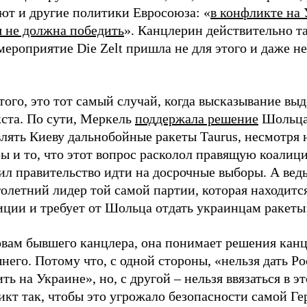
ют и другие политики Евросоюза: «
в конфликте на
я не должна победить
». Канцлерин действительно та
мероприятие Die Zelt пришла не для этого и даже н
того, это тот самый случай, когда высказывание вы
кста. По сути, Меркель
поддержала решение
Шольца
лять Киеву дальнобойные ракеты Taurus, несмотря 
ы и то, что этот вопрос расколол правящую коалиц
ил правительство идти на досрочные выборы. А вед
олетний лидер той самой партии, которая находится
иции и требует от Шольца отдать украинцам ракеты
овам бывшего канцлера, она понимает решения кан
его. Потому что, с одной стороны, «нельзя дать Р
ть на Украине», но, с другой – нельзя ввязаться в эт
кт так, чтобы это угрожало безопасности самой Ге