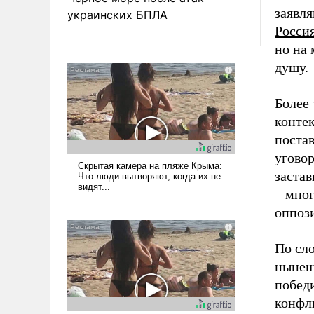
заявля
украинских БПЛА
Росси
но на 
душу.
Более 
конте
постав
уговор
застав
– мног
оппоз
По сл
нынешн
победи
конфли