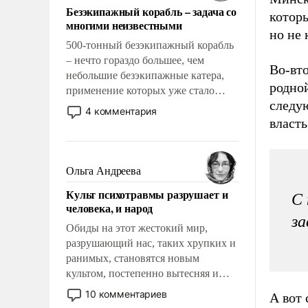
Безэкипажный корабль – задача со
которы
многими неизвестными
но не 
500-тонный безэкипажный корабль
– нечто гораздо большее, чем
Во-вто
небольшие безэкипажные катера,
родно
применение которых уже стало
следу
обыденностью. Задача по созданию
4 комментария
такого корабля очень сложна и
власт
амбициозна. Однако и ее
реализация радикально поднимет
наши боевые возможности.
Ольга Андреева
Культ психотравмы разрушает и
С 
человека, и народ
за
Обиды на этот жестокий мир,
разрушающий нас, таких хрупких и
ранимых, становятся новым
культом, постепенно вытесняя и
отменяя традиционное требование к
10 комментариев
А вот 
человеку – быть мужественным и