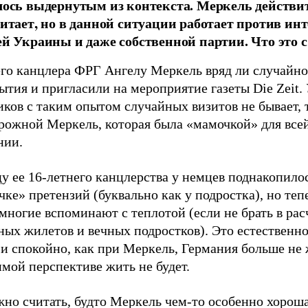
лось выдернутым из контекста. Меркель действи
читает, но в данной ситуации работает против ин
ей Украины и даже собственной партии. Что это с
го канцлера ФРГ Ангелу Меркель вряд ли случайно
ытия и пригласили на мероприятие газеты Die Zeit.
ков с таким опытом случайных визитов не бывает, 
орожной Меркель, которая была «мамочкой» для все
нии.
у ее 16-летнего канцлерства у немцев поднакопило
ке» претензий (буквально как у подростка), но теп
многие вспоминают с теплотой (если не брать в рас
ых жилетов и вечных подростков). Это естественно
и спокойно, как при Меркель, Германия больше не 
мой перспективе жить не будет.
но считать, будто Меркель чем-то особенно хороша