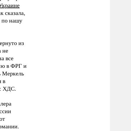
 Украине
к сказала,
е по нашу
дернуто из
 не
на все
ию в ФРГ и
ь Меркель
 в
: ХДС.
цлера
оссии
от
рмании.