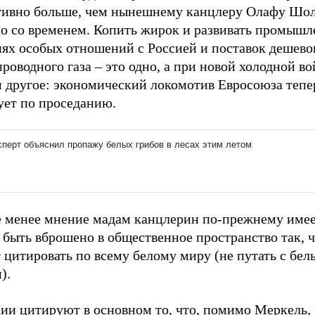
тивно больше, чем нынешнему канцлеру Олафу Шол
ло со временем. Копить жирок и развивать промышл
иях особых отношений с Россией и поставок дешево
роводного газа – это одно, а при новой холодной во
м другое: экономический локомотив Евросоюза тепе
ует по проседанию.
е менее мнение мадам канцлерин по-прежнему имее
быть вброшено в общественное пространство так, ч
 цитировать по всему белому миру (не путать с бе
ом).
сии цитируют в основном то, что, помимо Меркель,