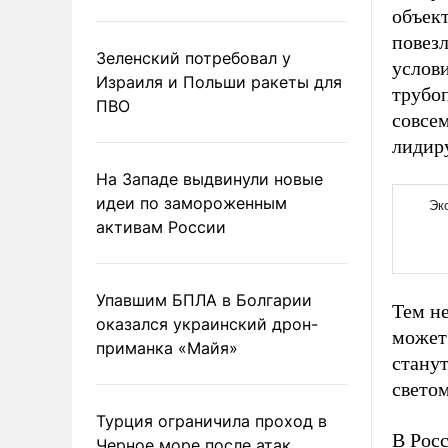
объек
повез
Зеленский потребовал у
услов
Израиля и Польши ракеты для
трубоп
ПВО
совсе
лидир
На Западе выдвинули новые
идеи по замороженным
активам России
Упавшим БПЛА в Болгарии
Тем н
оказался украинский дрон-
может 
приманка «Майя»
станут
свет
Турция ограничила проход в
В Рос
Черное море после атак