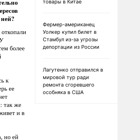
тельно
товары в Китае
тересов
 ней?
Фермер-американец
 откопали
Уолкер купил билет в
Стамбул из-за угрозы
 У
депортации из России
тем более
й
Лагутенко отправился в
мировой тур ради
сь к
ремонта сгоревшего
ерь ее
особняка в США
чет
: так же
живет и в
, но ей