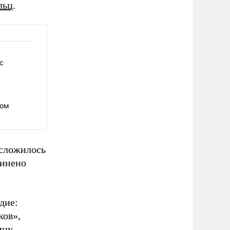
льц
.
с
пом
 сложилось
чинено
дие:
ков»,
ну,