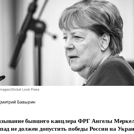
mages/Global Look Press
митрий Бавырин
зывание бывшего канцлера ФРГ Ангелы Меркель
апад не должен допустить победы России на Украи