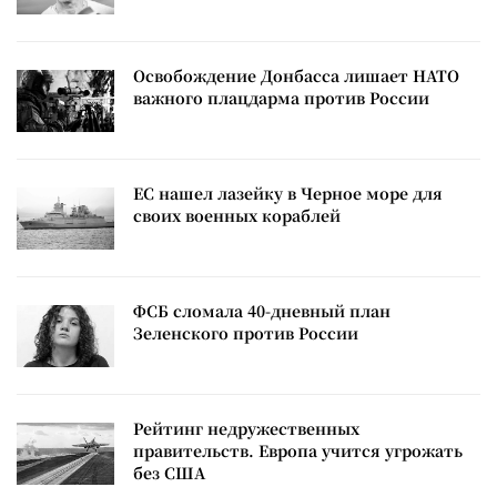
Освобождение Донбасса лишает НАТО
важного плацдарма против России
ЕС нашел лазейку в Черное море для
своих военных кораблей
ФСБ сломала 40-дневный план
Зеленского против России
Рейтинг недружественных
правительств. Европа учится угрожать
без США