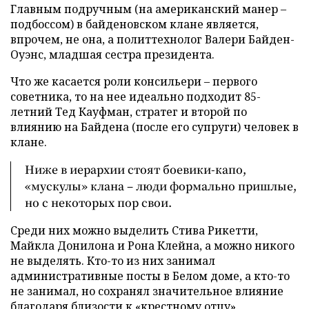
Главным подручным (на американский манер –
подбоссом) в байденовском клане является,
впрочем, не она, а политтехнолог Валери Байден-
Оуэнс, младшая сестра президента.
Что же касается роли консильери – первого
советника, то на нее идеально подходит 85-
летний Тед Кауфман, стратег и второй по
влиянию на Байдена (после его супруги) человек в
клане.
Ниже в иерархии стоят боевики-капо,
«мускулы» клана – люди формально пришлые,
но с некоторых пор свои.
Среди них можно выделить Стива Рикетти,
Майкла Донилона и Рона Клейна, а можно никого
не выделять. Кто-то из них занимал
административные посты в Белом доме, а кто-то
не занимал, но сохранял значительное влияние
благодаря близости к «крестному отцу».