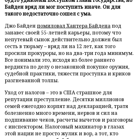
Байден вряд ли мог поступить иначе. Он для
такого недостаточно сошел с ума.
Джо Байден
помиловал Хантера Байдена
под
занавес своей 55-летней карьеры, потому что
непутевый сынок действительно должен был
сесть в тюрьму – вряд ли на 12 лет, как того
просили прокуроры, но на два-три года минимум.
Все понимали это, исходя из более раннего
вердикта по делу о незаконной покупке оружия,
судебной практики, тяжести проступка и криков
разгневанной толпы.
Уход от налогов – это в США страшное для
репутации преступление. Десятки миллионов
семей ежегодно корпят над декларацией, тратя
болезненно много времени, нервов и сил на
подшивание чеков, расчеты вычетов и разговоры
с инспектором. Налоговый махинатор в глазах
этой нации не просто жулик и вор, а тот, кто