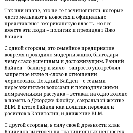
Так или иначе, это не те госчиновники, которые
часто мелькают в новостях и официально
представляют американскую власть. Но все
вместе эти люди – политик и президент Джо
Байден.
С одной стороны, это семейное предприятие
вовремя проходило модернизацию, благодаря
чему стало успешным и долгоживущим. Ранний
Байден – балагур и мачо – запросто употреблял
запретное ныне н-слово в отношении
чернокожих. Поздний Байден – с седыми
пересаженными волосами и периодическими
помрачениями рассудка – вставал на одно колено
в память о Джордже Флойде, сакральной жертве
BLM. В итоге Байден как политик пережил и
расистов в Капитолии, и движение BLM.
С другой стороны, в силу своей древности клан
Байденов выстроен на традиционных ценностях,