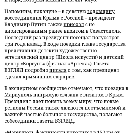
Напомним, накануне – в девятую
годовщину
воссоединения
Крыма с Россией – президент
Владимир Путин также
приехал
с не
анонсированным ранее визитом в Севастополь.
Последний раз президент посещал полуостров
три года назад. В ходе поездки главе государства
представили детский художественно-
эстетический центр (Школа искусств) и детский
центр «Корсунь» (филиал «Артека»). Газета
ВЗГЛЯД подробно
писала
о том, как президент
сделал крымчанам сюрприз.
В экспертном сообществе отмечают, что поездка в
Мариуполь напрямую связана с визитом в Крым.
Президент дает понять всему миру, что новые
регионы России также являются неотъемлемой и
важной частью большого государства, полагают
собеседники газеты ВЗГЛЯД.
«Мариуполь фактически находится в 150 км от