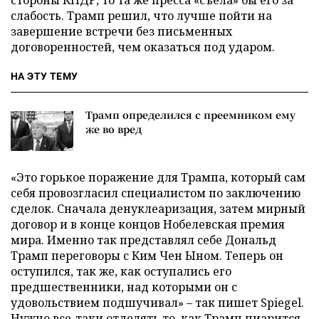
стороны КНДР, то та же пресса «съела» бы его за
слабость. Трамп решил, что лучше пойти на
завершение встречи без письменных
договоренностей, чем оказаться под ударом.
НА ЭТУ ТЕМУ
Трамп определился с преемником ему
же во вред
«Это горькое поражение для Трампа, который сам
себя провозгласил специалистом по заключению
сделок. Сначала денуклеаризация, затем мирный
договор и в конце концов Нобелевская премия
мира. Именно так представлял себе Дональд
Трамп переговоры с Ким Чен Ыном. Теперь он
оступился, так же, как оступались его
предшественники, над которыми он с
удовольствием подшучивал» – так пишет Spiegel.
Нужно все-таки отделять то, как Трамп пиарится,