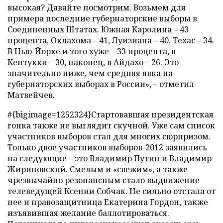
высокая? Давайте посмотрим. Возьмем для
примера последние губернаторские выборы в
Соединенных Штатах. Южная Каролина – 43
процента, Оклахома – 41, Луизиана – 40, Техас – 34.
В Нью-Йорке и того хуже – 33 процента, в
Кентукки – 30, наконец, в Айдахо – 26. Это
значительно ниже, чем средняя явка на
губернаторских выборах в России», – отметил
Матвейчев.
#{bigimage=1252324}Стартовавшая президентская
гонка также не выглядит скучной. Уже сам список
участников выборов стал для многих сюрпризом.
Только двое участников выборов-2012 заявились
на следующие – это Владимир Путин и Владимир
Жириновский. Смелым и «свежим», а также
чрезвычайно резонансным стало выдвижение
телеведущей Ксении Собчак. Не сильно отстала от
нее и правозащитница Екатерина Гордон, также
изъявившая желание баллотироваться.