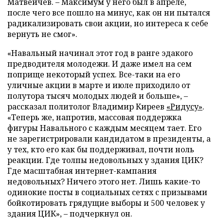
Матвейчев. – Максимум у него был в апреле,
после чего все пошло на минус, как он ни пытался
радикализировать свои акции, но интереса к себе
вернуть не смог».
«Навальный начинал этот год в ранге эдакого
предводителя молодежи. И даже имел на сем
поприще некоторый успех. Все-таки на его
уличные акции в марте и июле приходило от
полутора тысяч молодых людей и больше», –
рассказал политолог Владимир Киреев
«Ридусу»
.
«Теперь же, напротив, массовая поддержка
фигуры Навального с каждым месяцем тает. Его
не зарегистрировали кандидатом в президенты, а
у тех, кто его как бы поддерживал, почти ноль
реакции. Где толпы недовольных у здания ЦИК?
Где масштабная интернет-кампания
недовольных? Ничего этого нет. Лишь какие-то
одинокие посты в социальных сетях с призывами
бойкотировать грядущие выборы и 500 человек у
здания ЦИК», – подчеркнул он.