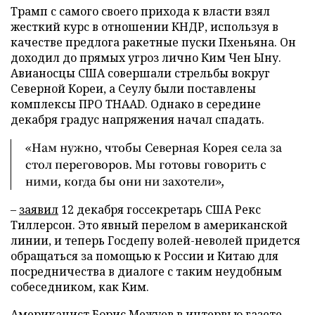
Трамп с самого своего прихода к власти взял
жесткий курс в отношении КНДР, используя в
качестве предлога ракетные пуски Пхеньяна. Он
доходил до прямых угроз лично Ким Чен Ыну.
Авианосцы США совершали стрельбы вокруг
Северной Кореи, а Сеулу были поставлены
комплексы ПРО THAAD. Однако в середине
декабря градус напряжения начал спадать.
«Нам нужно, чтобы Северная Корея села за
стол переговоров. Мы готовы говорить с
ними, когда бы они ни захотели»,
–
заявил
12 декабря госсекретарь США Рекс
Тиллерсон. Это явный перелом в американской
линии, и теперь Госдепу волей-неволей придется
обращаться за помощью к России и Китаю для
посредничества в диалоге с таким неудобным
собеседником, как Ким.
Американист Борис Межуев в интервью газете