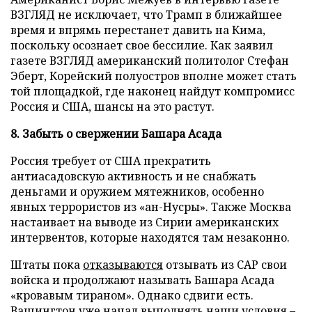
ВЗГЛЯД не исключает, что Трамп в ближайшее
время и впрямь перестанет давить на Кима,
поскольку осознает свое бессилие. Как заявил
газете ВЗГЛЯД американский политолог Стефан
Эберт, Корейский полуостров вполне может стать
той площадкой, где наконец найдут компромисс
Россия и США, шансы на это растут.
8. Забыть о свержении Башара Асада
Россия требует от США прекратить
антиасадовскую активность и не снабжать
деньгами и оружием мятежников, особенно
явных террористов из «ан-Нусры». Также Москва
настаивает на выводе из Сирии американских
интервентов, которые находятся там незаконно.
Штаты пока
отказываются
отзывать из САР свои
войска и продолжают называть Башара Асада
«кровавым тираном». Однако сдвиги есть.
Вашингтон уже начал выполнять наши условия –