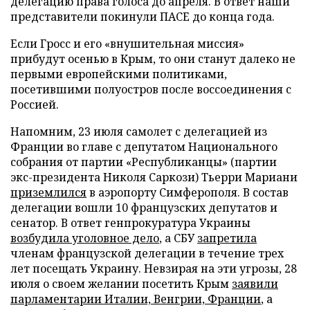
делегацию права голоса до апреля. В ответ наши
представители покинули ПАСЕ до конца года.
Если Гросс и его «внушительная миссия»
прибудут осенью в Крым, то они станут далеко не
первыми европейскими политиками,
посетившими полуостров после воссоединения с
Россией.
Напомним, 23 июля самолет с делегацией из
Франции во главе с депутатом Национального
собрания от партии «Республиканцы» (партии
экс-президента Николя Саркози) Тьерри Мариани
приземлился
в аэропорту Симферополя. В состав
делегации вошли 10 французских депутатов и
сенатор. В ответ генпрокуратура Украины
возбудила уголовное дело
, а СБУ
запретила
членам французской делегации в течение трех
лет посещать Украину. Невзирая на эти угрозы, 28
июля о своем желании посетить Крым
заявили
парламентарии Италии, Венгрии, Франции
, а