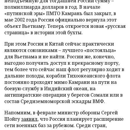
неподъемную для тогдашней России сумму –
полмиллиарда долларов в год. В начале
«путинской эры» ПМТО Камрань был закрыт, в
мае 2002 года Россия официально вернула этот
объект Вьетнаму. Теперь откроется новая «русская
страница» в истории этой бухты.
При этом Россия и Китай сейчас практически
являются союзниками – лучшего «постояльца»
для Вьетнама и не найти. России же, конечно,
выгодно получить доступ к прекрасному порту,
тем более что сейчас наш флот регулярно ходит в
дальние походы, корабли Тихоокеанского флота
постоянно проходят мимо Камрани на пути на
боевую службу в Индийский океан, на
антипиратские операции у берегов Сомали или в
состав Средиземноморской эскадры ВМФ.
Напомним, в феврале министр обороны Сергей
Шойгу
заявил
, что Россия планирует расширение
сети военных баз за рубежом. Среди стран,