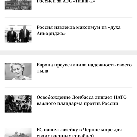
Россией за АЭС «Пакш-2»
Россия извлекла максимум из «духа
Анкориджа»
Европа преувеличила надежность своего
тыла
Освобождение Донбасса лишает НАТО
важного плацдарма против России
ЕС нашел лазейку в Черное море для
своих военных кораблей