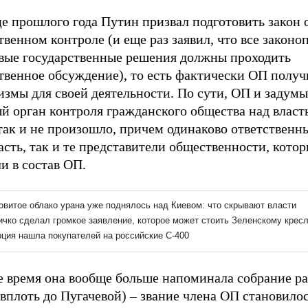
е прошлого года Путин призвал подготовить закон 
венном контроле (и еще раз заявил, что все законо
вые государственные решения должны проходить
твенное обсуждение), то есть фактически ОП получ
змы для своей деятельности. По сути, ОП и задумы
й орган контроля гражданского общества над власт
так и не произошло, причем одинаково ответственны
асть, так и те представители общественности, кото
и в состав ОП.
е время она вообще больше напоминала собрание р
(вплоть до Пугачевой) – звание члена ОП становило