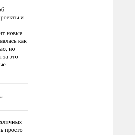
об
проекты и
ит новые
валась как
ью, но
 за это
рые
азличных
сь просто