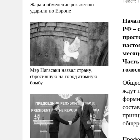
Tекст:
П
Жара и обмеление рек жестко
ударили по Европе
Начал
РФ – с
прост
насто
месяц
Часть
голос
Мэр Нагасаки назвал страну,
сбросившую на город атомную
Общест
бомбу
ждут п
формир
состав
принц
общер
Профе