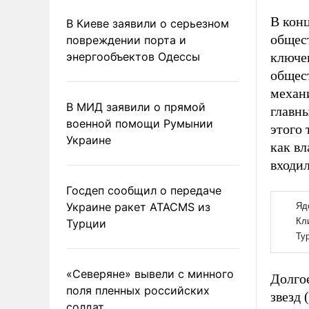
В конц
В Киеве заявили о серьезном
общест
повреждении порта и
энергообъектов Одессы
ключе
общес
механи
В МИД заявили о прямой
главны
военной помощи Румынии
этого 
Украине
как вл
входил
Госдеп сообщил о передаче
Украине ракет ATACMS из
Турции
«Северяне» вывели с минного
Долго
поля пленных российских
звезд 
солдат