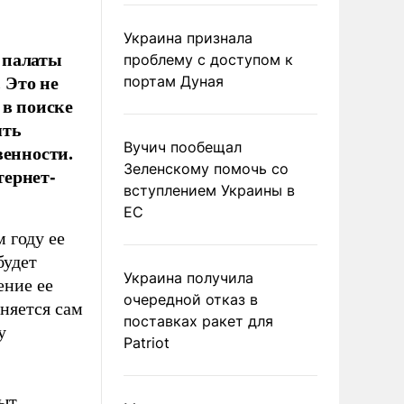
Украина признала
 палаты
проблему с доступом к
 Это не
портам Дуная
 в поиске
ять
Вучич пообещал
венности.
Зеленскому помочь со
тернет-
вступлением Украины в
ЕС
 году ее
будет
Украина получила
ение ее
очередной отказ в
еняется сам
поставках ракет для
у
Patriot
ыт