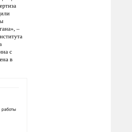
ертиза
дили
ты
гана», –
нститута
а
ина с
ена в
ь работы