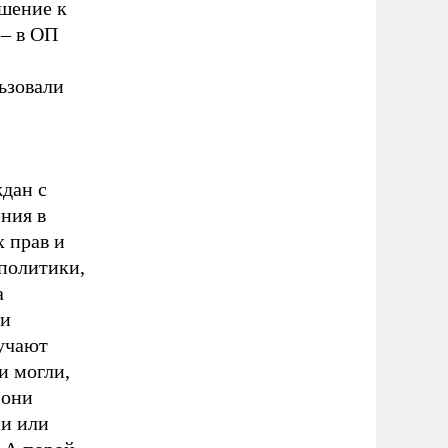
ошение к
 – в ОП
ьзовали
дан с
ния в
х прав и
политики,
а
 и
лучают
и могли,
 они
ии или