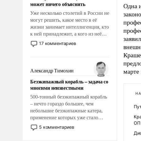
может ничего объяснить
Одна 
Уже несколько столетий в России не
закон
могут решить, какое место в её
профе
жизни занимает интеллигенция, кто
профе
к ней принадлежит, а кого из неё
заяви
исключили с правом
17 комментариев
внешн
восстановления и без оного. И чем
Крашен
она отличается от просто
образованных людей. Иногда
предл
казалось, что эти вопросы решены
Александр Тимохин
марте 
раз и навсегда, но – нет, не решены.
Безэкипажный корабль – задача со
многими неизвестными
НА
500-тонный безэкипажный корабль
– нечто гораздо большее, чем
Пу
небольшие безэкипажные катера,
Кр
применение которых уже стало
ОП
обыденностью. Задача по созданию
5 комментариев
такого корабля очень сложна и
Дис
амбициозна. Однако и ее