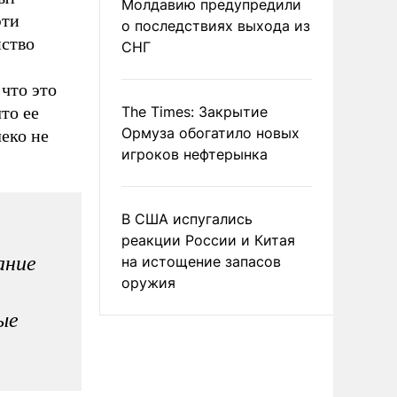
Молдавию предупредили
эти
о последствиях выхода из
нство
СНГ
 что это
то ее
The Times: Закрытие
Ормуза обогатило новых
леко не
игроков нефтерынка
В США испугались
реакции России и Китая
ание
на истощение запасов
оружия
ые