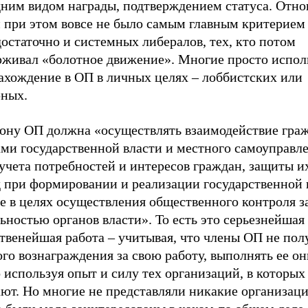
дним видом награды, подтверждением статуса. Отн
и при этом вовсе не было самым главным критерием
остаточно и системных либералов, тех, кто потом
рживал «болотное движение». Многие просто испол
нахождение в ОП в личных целях – лоббистских или
рных.
кону ОП должна «осуществлять взаимодействие граж
ми государственной власти и местного самоуправле
учета потребностей и интересов граждан, защиты и
д при формировании и реализации государственной 
е в целях осуществления общественного контроля з
ьностью органов власти». То есть это серьезнейшая
ственейшая работа – учитывая, что члены ОП не по
го вознаграждения за свою работу, выполнять ее он
 используя опыт и силу тех организаций, в которых
ают. Но многие не представляли никакие организац