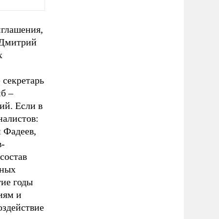
иглашения,
 Дмитрий
х
 секретарь
б –
ий. Если в
налистов:
 Фадеев,
в-
 состав
ьных
гие годы
иям и
оздействие