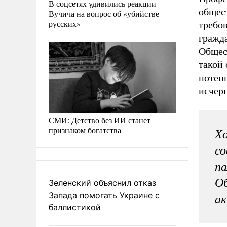
В соцсетях удивились реакции
общес
Вучича на вопрос об «убийстве
русских»
требо
гражда
Общест
такой 
потенц
исчер
СМИ: Детство без ИИ станет
признаком богатства
Хо
со
па
О
Зеленский объяснил отказ
Запада помогать Украине с
а
баллистикой