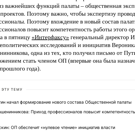
из важнейших функций палаты – общественная эксп
опроектов. Поэтому важно, чтобы экспертизу прово
ссионалы. Поэтому вхождение в новый состав пала
ссионалов повысит компетентность работы этого ор
ла в пятницу
«Интерфаксу»
генеральный директор И
еполитических исследований и инициатив Вероник
инникова, одна из тех, кто получил письмо от Пут
ожением стать членом ОП (впервые она была назнач
прошлого года).
 ЭТУ ТЕМУ
тин начал формирование нового состава Общественной палаты
ашенинникова: Приход профессионалов повысит компетентност
кин: ОП обеспечит «нулевое чтение» инициатив власти