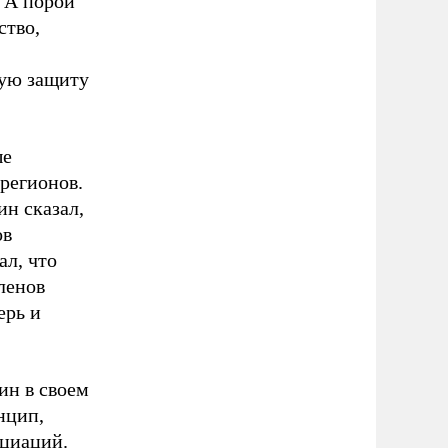
. А порой
ство,
ную защиту
ые
регионов.
н сказал,
ов
л, что
ленов
ерь и
ин в своем
нцип,
оциаций.