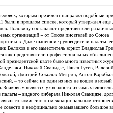
 человек, которым президент направил подобные пр
 11 были в прошлом списке, который утверждал еще
дев. Половину составляют представители различны
левых организаций – от Союза писателей до Союза
портников. Даже нынешние руководители палаты: ее
ик Велихов и его заместитель юрист Владислав Гри
тся как представители профессиональных объединен
ой президентской квоте было много известных жур
анделаки, Николай Сванидзе, Павел Гусев, Валерий
Толстой, Дмитрий Соколов-Митрич, Антон Коробко
ский, – то сейчас ни один из них не вошел в новый
. Знаковым является уход одного из самых влиятел
 палаты – видного либерала Николая Сванидзе, дол
авлявшего комиссию по межнациональным отношен
де совести и неофициально оказывавшего большое в