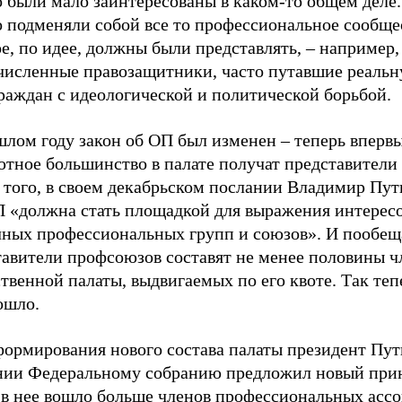
о были мало заинтересованы в каком-то общем деле
о подменяли собой все то профессиональное сообще
е, по идее, должны были представлять, – например,
численные правозащитники, часто путавшие реаль
раждан с идеологической и политической борьбой.
шлом году закон об ОП был изменен – теперь вперв
тное большинство в палате получат представители 
того, в своем декабрьском послании Владимир Пути
П «должна стать площадкой для выражения интерес
чных профессиональных групп и союзов». И пообеща
тавители профсоюзов составят не менее половины ч
венной палаты, выдвигаемых по его квоте. Так теп
ошло.
формирования нового состава палаты президент Пут
нии Федеральному собранию предложил новый при
 в нее вошло больше членов профессиональных асс