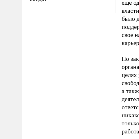
еще о
власт
было д
подде
свое 
карье
По за
органа
целях 
свобо
а такж
деятел
ответ
никако
только
работ