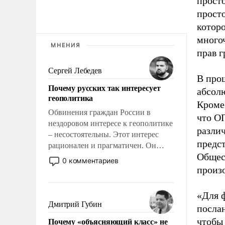
прост
прост
которо
много
МНЕНИЯ
прав г
Сергей Лебедев
В про
Почему русских так интересует
абсолю
геополитика
Кроме 
Обвинения граждан России в
что О
нездоровом интересе к геополитике
разли
– несостоятельны. Этот интерес
предс
рационален и прагматичен. Он
Общест
обусловлен тысячелетним опытом
0 комментариев
выживания в крайне непростых
произ
условиях и фундаментальным
знанием, что мировая политика
«Для 
имеет свойство заявляться на порог
Дмитрий Губин
посла
нашего дома.
Почему «объясняющий класс» не
чтобы