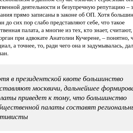
твенной деятельности и безупречную репутацию – 
вания прямо записаны в законе об ОП. Хотя больши
н до сих пор слабо представляют себе, что такое
венная палата, а многие из тех, кто знает, считают,
орган при адвокате Анатолии Кучерене, – понятно, ч
иал, а точнее, то, ради чего она и задумывалась, да
пан.
тя в президентской квоте большинство
ставляют москвичи, дальнейшее формиров
латы приведет к тому, что большинство
бщественной палаты составят региональн
ктивисты