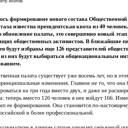
етр Акопов
ось формирование нового состава Общественной
тала известна президентская квота из 40 человек.
о обновление палаты, это совершенно новый этап
ящих общественных активистов. В ближайшие п
ев будут избраны еще 126 представителей общест
 из них будут выбираться общенациональным ин
ованием.
венная палата существует уже восемь лет, но в этом
ринципиальные изменения. Главное не то, что она 
оваться на три года вместо двух, и даже не расшир
а: теперь вместо 126 человек в нее войдут 166. Изм
ип ее формирования. Она становится по-настоящем
оссийской и более профессиональной.
ссионализм в данном случае означает серьезный оп