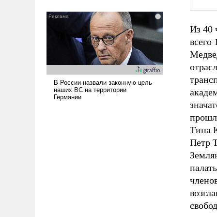
реализация радикально поднимет
наши боевые возможности.
Из 40
всего
Медве
отрас
транс
академ
знача
прошл
Тина К
Петр 
Землян
палаты
членов
возгл
свобо