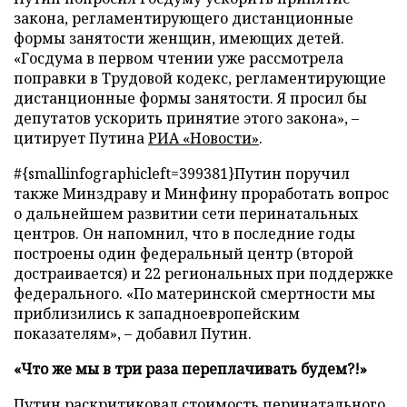
закона, регламентирующего дистанционные
формы занятости женщин, имеющих детей.
«Госдума в первом чтении уже рассмотрела
поправки в Трудовой кодекс, регламентирующие
дистанционные формы занятости. Я просил бы
депутатов ускорить принятие этого закона»,
–
цитирует Путина
РИА «Новости»
.
#{smallinfographicleft=399381}Путин поручил
также Минздраву и Минфину проработать вопрос
о дальнейшем развитии сети перинатальных
центров. Он напомнил, что в последние годы
построены один федеральный центр (второй
достраивается) и 22 региональных при поддержке
федерального. «По материнской смертности мы
приблизились к западноевропейским
показателям»,
–
добавил Путин.
«Что же мы в три раза переплачивать будем?!»
Путин раскритиковал стоимость перинатального