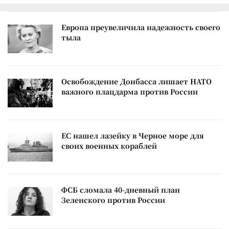
Европа преувеличила надежность своего
тыла
Освобождение Донбасса лишает НАТО
важного плацдарма против России
ЕС нашел лазейку в Черное море для
своих военных кораблей
ФСБ сломала 40-дневный план
Зеленского против России