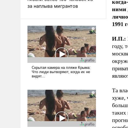
когда
за наплыва мигрантов
ними 
лично
1991 г
И.П.:
году, 
москви
окруже
приват
являю
Та вла
хуже, 
больши
таких 
прогни
освобо