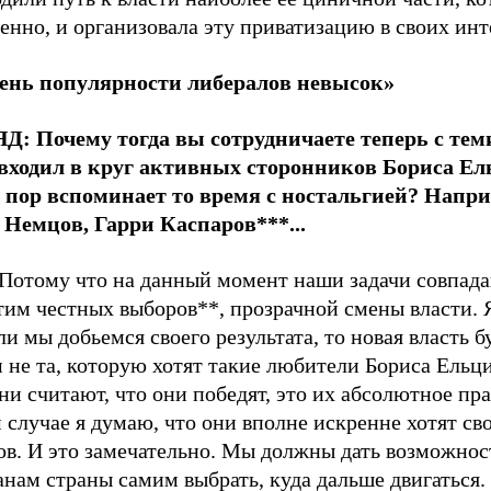
енно, и организовала эту приватизацию в своих инт
ень популярности либералов невысок»
Д: Почему тогда вы сотрудничаете теперь с теми
 входил в круг активных сторонников Бориса Ел
х пор вспоминает то время с ностальгией? Напри
 Немцов, Гарри Каспаров***...
Потому что на данный момент наши задачи совпад
тим честных выборов**, прозрачной смены власти. 
ли мы добьемся своего результата, то новая власть б
 не та, которую хотят такие любители Бориса Ельц
ни считают, что они победят, это их абсолютное пра
случае я думаю, что они вполне искренне хотят св
ов. И это замечательно. Мы должны дать возможнос
нам страны самим выбрать, куда дальше двигаться.