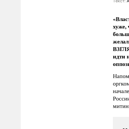
Tекст:
А
«Влас
хуже, 
больш
желал
ВЗГЛЯ
идти 
оппоз
Напом
оргко
начале
России
митинг