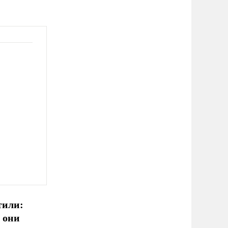
тили:
 они