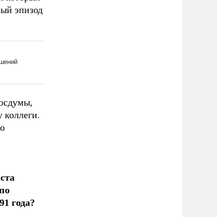
ный эпизод
Госдумы,
 коллеги.
го
оста
по
91 года?