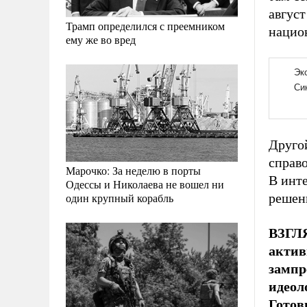
август
Трамп определился с преемником
нацио
ему же во вред
Друго
справо
Марочко: За неделю в порты
В инт
Одессы и Николаева не вошел ни
один крупный корабль
решен
ВЗГЛЯ
актив
зампр
идеол
Готов