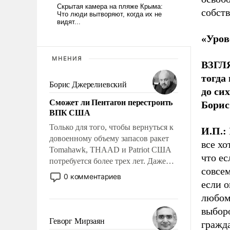
собств
«Уров
МНЕНИЯ
ВЗГЛЯ
тогда
Борис Джерелиевский
до си
Сможет ли Пентагон перестроить
Борис
ВПК США
Только для того, чтобы вернуться к
И.П.:
довоенному объему запасов ракет
все хо
Tomahawk, THAAD и Patriot США
что ес
потребуется более трех лет. Даже
совсем
небольшая война с Ираном
0 комментариев
если о
опустошила американские
арсеналы. Сложившаяся ситуация
любом 
означает многолетний период
выбор
уязвимости США, например, перед
Геворг Мирзаян
гражда
Китаем.