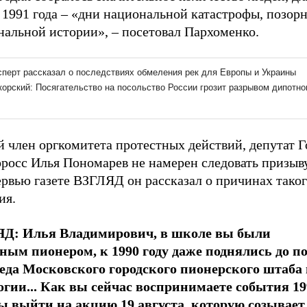
 1991 года – «дни национальной катастрофы, позор
нальной истории», – посетовал Пархоменко.
й член оргкомитета протестных действий, депутат 
росс Илья Пономарев не намерен следовать призыву
ервью газете ВЗГЛЯД он рассказал о причинах тако
ия.
Д: Илья Владимирович, в школе вы были
ным пионером, к 1990 году даже поднялись до п
еда Московского городского пионерского штаба 
огии... Как вы сейчас воспринимаете события 19
ы выйти на акцию 19 августа, которую созывает