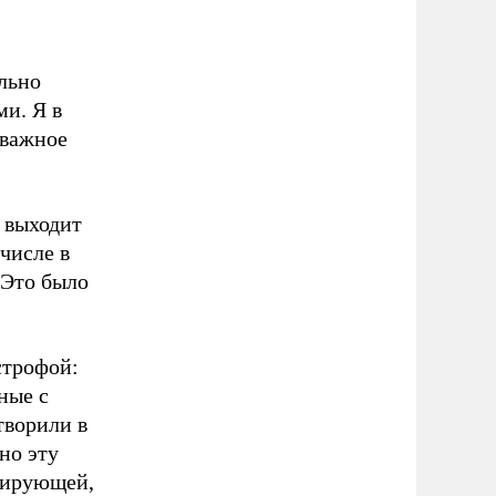
ельно
ми. Я в
 важное
с выходит
 числе в
 Это было
строфой:
ные с
творили в
но эту
идирующей,