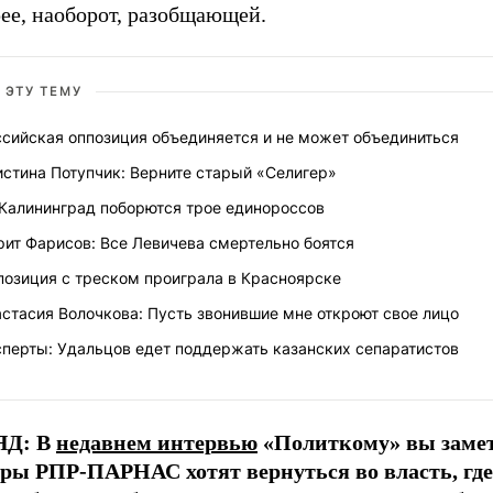
рее, наоборот, разобщающей.
 ЭТУ ТЕМУ
ссийская оппозиция объединяется и не может объединиться
стина Потупчик: Верните старый «Селигер»
 Калининград поборются трое единороссов
ит Фарисов: Все Левичева смертельно боятся
позиция с треском проиграла в Красноярске
стасия Волочкова: Пусть звонившие мне откроют свое лицо
сперты: Удальцов едет поддержать казанских сепаратистов
ЯД: В
недавнем интервью
«Политкому» вы заме
ры РПР-ПАРНАС хотят вернуться во власть, где