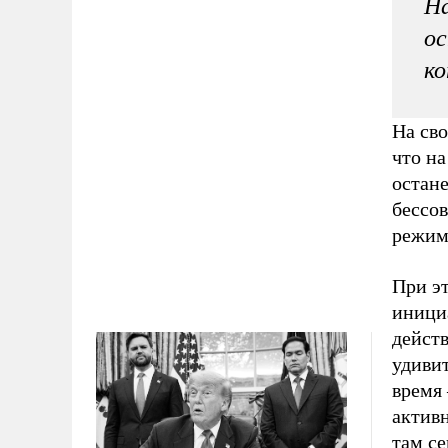
На
ос
к
На св
что на
остан
бессо
режим
При эт
иници
действ
удивит
время 
активн
там се