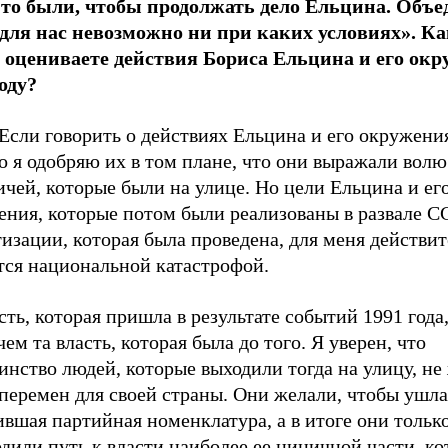
-то были, чтобы продолжать дело Ельцина. Объе
для нас невозможно ни при каких условиях». К
 оцениваете действия Бориса Ельцина и его окр
оду?
Если говорить о действиях Ельцина и его окружения
то я одобряю их в том плане, что они выражали волю
чей, которые были на улице. Но цели Ельцина и ег
ния, которые потом были реализованы в развале СС
изации, которая была проведена, для меня действи
тся национальной катастрофой.
сть, которая пришла в результате событий 1991 года
чем та власть, которая была до того. Я уверен, что
нство людей, которые выходили тогда на улицу, не
перемен для своей страны. Они желали, чтобы ушла
вшая партийная номенклатура, а в итоге они тольк
дили путь к власти наиболее ее циничной части, ко