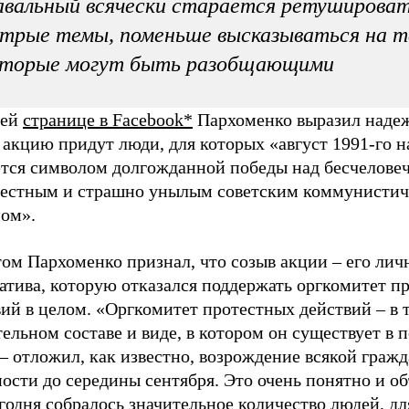
вальный всячески старается ретуширова
трые темы, поменьше высказываться на т
оторые могут быть разобщающими
оей
странице в Facebook*
Пархоменко выразил надеж
 акцию придут люди, для которых «август 1991-го н
ется символом долгожданной победы над бесчелове
вестным и страшно унылым советским коммунисти
ом».
ом Пархоменко признал, что созыв акции – его лич
атива, которую отказался поддержать оргкомитет п
ий в целом. «Оргкомитет протестных действий – в 
ельном составе и виде, в котором он существует в 
– отложил, как известно, возрождение всякой граж
ости до середины сентября. Это очень понятно и о
годня собралось значительное количество людей, д