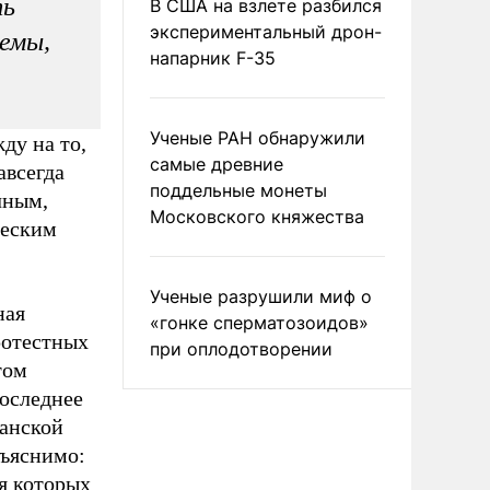
ть
В США на взлете разбился
экспериментальный дрон-
емы,
напарник F-35
Ученые РАН обнаружили
ду на то,
самые древние
авсегда
поддельные монеты
чным,
Московского княжества
ческим
Ученые разрушили миф о
ная
«гонке сперматозоидов»
ротестных
при оплодотворении
том
последнее
данской
бъяснимо:
ля которых