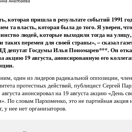
нна Аналбаева
ть, которая пришла в результате событий 1991 го
чем та власть, которая была до того. Я уверен, чт
инство людей, которые выходили тогда на улицу,
и таких перемен для своей страны», – сказал газе
Д депутат Госдумы Илья Пономарев***. Он отка
на акцию 19 августа, анонсированную его коллег
иции.
ним, один из лидеров радикальной оппозиции, чле
митета протестных действий, публицист Сергей Пар
 августа анонсировал на 19 августа акцию «День с
». По словам Пархоменко, это не партийная акция 
, у нее нет организаторов.