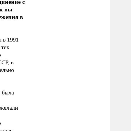
динение с
ак вы
ужения в
 в 1991
 тех
о
СР, в
тельно
, была
 желали
о
торая,