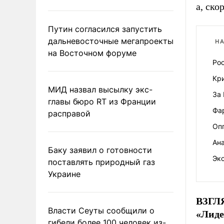
а, ско
Путин согласился запустить
дальневосточные мегапроекты
НА
на Восточном форуме
Ро
Кри
МИД назвал высылку экс-
За
главы бюро RT из Франции
Фар
расправой
Оп
Ана
Баку заявил о готовности
Эк
поставлять природный газ
Украине
ВЗГЛ
Власти Сеуты сообщили о
«Лиде
гибели более 100 человек из-