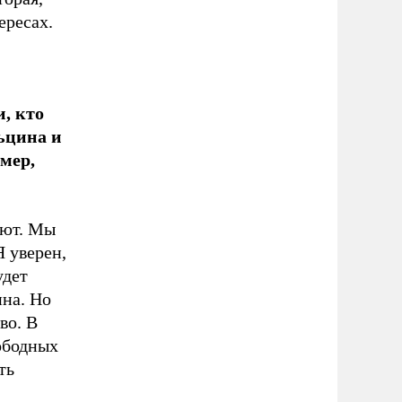
ересах.
, кто
ьцина и
мер,
ают. Мы
Я уверен,
удет
ина. Но
во. В
ободных
ть