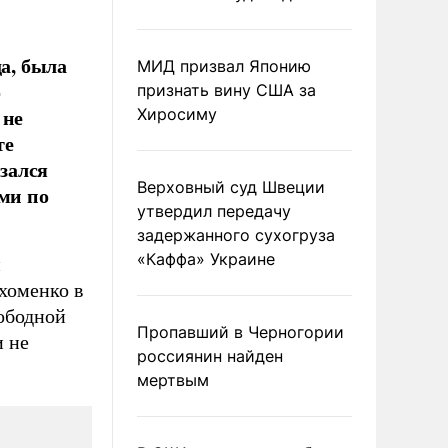
да, была
МИД призвал Японию
о
признать вину США за
 не
Хиросиму
те
зался
Верховный суд Швеции
ами по
утвердил передачу
задержанного сухогруза
«Каффа» Украине
н
хоменко в
вободной
Пропавший в Черногории
и не
россиянин найден
мертвым