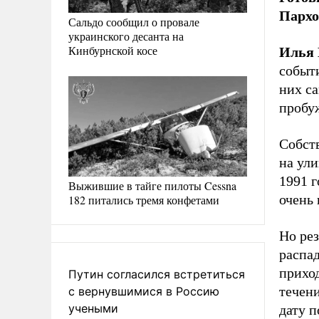
Пархо
Сальдо сообщил о провале
украинского десанта на
Кинбурнской косе
Илья 
событи
них са
пробуж
Собств
на ули
1991 г
Выжившие в тайге пилоты Cessna
очень 
182 питались тремя конфетами
Но рез
распад
приход
Путин согласился встретиться
течени
с вернувшимися в Россию
учеными
дату 